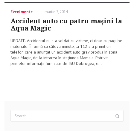
Categories
Evenimente
Posted
martie 7, 2014
on
Accident auto cu patru mașini la
Aqua Magic
UPDATE. Accidentul nu s-a soldat cu victime, ci doar cu pagube
materiale. În urmă cu câteva minute, la 112 s-a primit un
telefon care a anunțat un accident auto grav produs în zona
Aqua Magic, de la intrarea în stațiunea Mamaia. Potrivit
primelor informații furnizate de ISU Dobrogea, e...
Search
Sear
for: