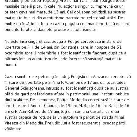
Brătianu și pe aleea Topolog. Are numai 12 ani, dar spărgea toate
mașinile care îi picau în cale. Nu acționa singur, cu împreună cu un
prieten ceva mai mare, de 13 ani. Cei doi, spun polițiștii, au sustras
mai multe bunuri din autoturisme parcate pe cele două străzi. De
multe ori însă, în astfel de cazuri paguba cea mai importantă nu sunt
bunurile furate, ci daunele produse autoturismului.
Nu este însă singurul caz. Secţia 2 Poliţie cercetează în stare de
libertate pe F. I. de 14 ani, din Constanţa, care, în noaptea de 31
octombrie spre 1 noiembrie a fost identificat în flagrant, după ce a
pătruns într-un autoturism de unde încerca să sustragă mai multe
bunuri.
Cazuri similare se petrec și în județ. Poliţiştii din Amzacea cercetează
în stare de libertate pe S. N. şi P. V., ambii de 17 ani, din localitatea
General Scărişoreanu, întrucât au fost identificaţi după ce au sustras
plăci de gard prefabricate aflate în patrimoniul unei instituţii publice
din localitate. De asemenea, Poliţia Medgidia cercetează în stare de
libertate pe I. Andrei-Claudiu, de 19 ani, M. R., de 16 ani, R. T., de 16
ani şi R. Alin-Robert, de 19 ani, toţi din comuna Castelu, care au
sustras capace de roţi, de la un autoturism parcat pe strada Mihai
Viteazu din Medgidia. Prejudiciului a fost recuperat şi predat părţii
vătămate.