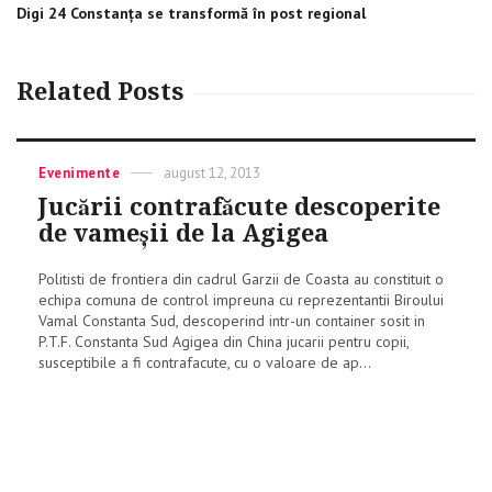
Next
Digi 24 Constanța se transformă în post regional
post:
Related Posts
Categories
Evenimente
Posted
august 12, 2013
on
Jucării contrafăcute descoperite
de vameşii de la Agigea
Politisti de frontiera din cadrul Garzii de Coasta au constituit o
echipa comuna de control impreuna cu reprezentantii Biroului
Vamal Constanta Sud, descoperind intr-un container sosit in
P.T.F. Constanta Sud Agigea din China jucarii pentru copii,
susceptibile a fi contrafacute, cu o valoare de ap...