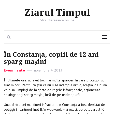
Ziarul Timpul
Stiri interesante online
Search
Menu
În Constanța, copiii de 12 ani
sparg mașini
Categories
Evenimente
Posted
noiembrie 4, 2013
on
În ultimele ore, au avut loc mai multe spargeri în care protagoniști
sunt minori. Pentru că știu că nu li se întâmplă nimic, aceștia, de bună
voie sau împinși de la spate de rețele infracționale, acționează
nestingheriți: sparg mașini, fură de pe unde apucă.
Unul dintre cei mai tineri infractori din Constanța a fost depistat de
polițiști în cartierul Inel II, în weekend. Mai exact, pe bulevardul IC