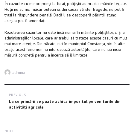
În cazurile cu minori prinși la furat, polițiștii au practic mâinile legate.
Hoții nu au nici măcar buletin și, din cauza vârstei fragede, nu pot fi
trași la răspundere penală. Dacă li se descoperă părinții, atunci
aceștia pot fi amendați.
Rezolvarea cazurilor nu este însă numai în mâinile polițiștilor, ci și a
administrațiilor locale, care ar trebui să trateze aceste cazuri cu mult
mai mare atenție. Din păcate, nici în municipiul Constanţa, nici în alte
oraşe acest fenomen nu interesează autorităţile, care nu iau nicio
măsură concretă pentru a încerca să îl limiteze.
Author
adminx
Post
PREVIOUS
navigation
Previous
La ce primării se poate achita impozitul pe veniturile din
post:
activităţi agricole
NEXT