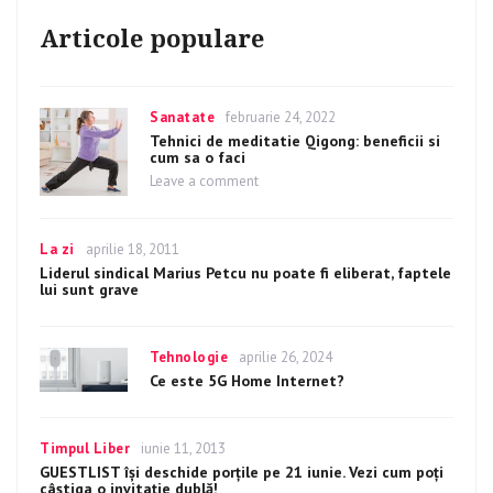
Articole populare
Categories
Sanatate
Posted
februarie 24, 2022
on
Tehnici de meditatie Qigong: beneficii si
cum sa o faci
Leave a comment
on
Tehnici
de
meditatie
Categories
La zi
Posted
aprilie 18, 2011
Qigong:
on
Liderul sindical Marius Petcu nu poate fi eliberat, faptele
beneficii
lui sunt grave
si
cum
sa
Categories
Tehnologie
Posted
aprilie 26, 2024
o
on
faci
Ce este 5G Home Internet?
Categories
Timpul Liber
Posted
iunie 11, 2013
on
GUESTLIST îşi deschide porţile pe 21 iunie. Vezi cum poţi
câştiga o invitaţie dublă!