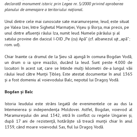
declarată monument istoric prin Legea nr. 5/2000 privind aprobarea
planului de amenajare a teritoriului naţional.
Unul dintre cele mai cunoscute sate maramureşene, Ieud, este situat
pe Valea Izei, între Sighetul Marmaţiei, Vişeu şi Borşa, mai precis, pe
unul dintre afluenţii râului Iza, numit Ieud. Numele pârâului şi al
satului provine din dacicul I-OID „Pe (cu) Apă” (cf. albanezul ujt „apă”;
rom. ud).
Chiar înainte ca drumul de la Şieu să ajungă în comuna Bogdan Vodă,
un drum o ia spre miazăzi, ducând la Ieud. Sunt peste 4.000 de
locuitori în acest sat, care se întinde mulţi kilometri de-a lungul văii
râului Ieud către Munţii Ţibleş. Este atestat documentar în anul 1365
şi a fost domeniu al voievodului Balc, nepotul lui Dragoş Vodă.
Bogdan şi Balc
Istoria Ieudului este strâns legată de evenimentele ce au dus la
întemeierea şi independenţa Moldovei. Astfel, Bogdan, voievod al
Maramureşului din anul 1342, intră în conflict cu regele Ungariei şi,
după 17 ani de rezistenţă, hotărăşte să treacă munţii chiar în anul
1359, când moare voievodul Sas, fiul lui Dragoş Vodă.