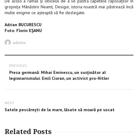
De acolo a rămas şi obiceiul de a se păstra capetele răposaţilor în
gropniţa Mânăstirii Neamţ. Desigur, istoria noastră mai păstrează încă
multe enigme ce aşteaptă să fie dezlegate.
Adrian BUCURESCU
Foto: Florin EȘANU
Author
adminx
Post
PREVIOUS
navigation
Previous
Presa germană: Mihai Eminescu, un susţinător al
post:
legionarismului. Emil Cioran, un activist pro-Hitler
NEXT
Next
Satele pescărești de la mare, lăsate să moară pe uscat
post:
Related Posts