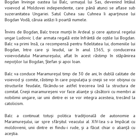
Bogdan învinge oastea lui Balc, urmaşul lui Sas, devenind întâiul
voievod al Moldovei independente, care până atunci se aflase sub
suzeranitatea Ungariei. Satul Cuhea sau Cuhnea îi aparţinuse lui
Bogdan Vodă, căruia astăzi îi poartă numele.
Învins de Bogdan, Balc trece munţii în Ardeal şi cere ajutorul regelui
ungar Ludovic I, dar armata regală este înfrântă de oştile lui Bogdan.
Balc va primi însă, ca recompensă pentru fidelitatea lui, domeniile lui
Bogdan, între care şi Ieudul, iar în anul 1365, şi conducerea
voievodatului Maramureşului, aflat în acest răstimp în stăpânirea
nepoţilor lui Bogdan, Ştefan şi apoi Ioan.
Balc va conduce Maramureşul timp de 30 de ani, în dublă calitate de
voievod şi comite, răstimp în care populaţia şi cnejii se vor obişnui cu
structurile feudale, făcându-se astfel trecerea lină la structura de
comitat. Cnejii maramureșeni vor face alianţe şi căsătorii cu membri ai
nobilimii ungare, iar unii dintre ei se vor integra acesteia, trecând la
catolicism.
Balc a continuat totuşi politica tradiţională de autonomie a
Maramureşului, iar spre sfârşitul veacului al XIV-lea s-a împăcat cu
moldovenii, unii dintre ei fiindu-i rude, şi a făcut chiar o alianţă cu
aceştia.