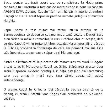
Sacru pentru toţi tracii, acest cap, ce se păstrase la Helis, prima
capitală a lui Burebista, a fost dus de marele rege în noua lui capitală,
ARG(H)E-DAVA „Cetatea Capului” (cf. rom. hârcă), în interiorul curburii
Carpaţilor. De la acest toponim provine numele judeţului şi munţilor
Harghita.
Capul Sacru a fost mutat mai târziu într-un templu de la
Sarmizegetusa, ce devenise cea mai importantă cetate a Daciei. Spre
a nu cădea în mâinile romanilor, în cursul războaielor cu aceştia, dacii
au dus Capul Divin în teritoriul liber, actualul Maramureş, fiind păstrat
la Cuhnea, probabil în fortăreaţa de care am pomenit mai sus. Cine
stăpânea acest tezaur sacru stăpânea şi Maramureşul.
Astfel s-a întâmplat că, la plecarea din Maramureş, voievodul Bogdan
a luat cu el în Moldova şi Capul cel Sfânt. Stăpânirea acestui odor
sacru îi sporea, evident, prestigiul în faţa ostaşilor din Maramureş
care l-au urmat în masă spre ţara căreia aveau să-i aducă
independenţa.
O vreme, Capul lui Orfeu a fost păstrat la vechea biserică de la
Neamţ, cu hramul Sfântul Ioan Bogoslovul, restaurată de Alexandru
cel Bun.