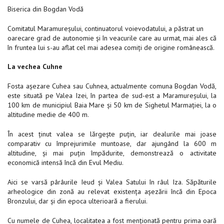
Biserica din Bogdan Vodă
Comitatul Maramureşului, continuatorul voievodatului, a păstrat un
oarecare grad de autonomie şi în veacurile care au urmat, mai ales că
în fruntea lui s-au aflat cel mai adesea comiţi de origine românească.
La vechea Cuhne
Fosta aşezare Cuhea sau Cuhnea, actualmente comuna Bogdan Vodă,
este situată pe Valea Izei, în partea de sud-est a Maramureşului, la
100 km de municipiul Baia Mare şi 50 km de Sighetul Marmaţiei, la o
altitudine medie de 400 m.
În acest ţinut valea se lărgeşte puţin, iar dealurile mai joase
comparativ cu împrejurimile muntoase, dar ajungând la 600 m
altitudine, şi mai puţin împădurite, demonstrează o activitate
economică intensă încă din Evul Mediu.
Aici se varsă pârâurile Ieud şi Valea Satului în râul Iza. Săpăturile
arheologice din zonă au relevat existenţa aşezării încă din Epoca
Bronzului, dar şi din epoca ulterioară a fierului.
Cu numele de Cuhea, localitatea a fost menţionată pentru prima oară