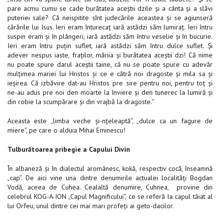
pare acmu cumu se cade burătatea aceştii dzile şi a cânta şi a slăvi
puteriei sale? Că neispitite sînt judecările aceastea şi se agiunseră
cărările lui Isus. Ieri eram înturecaţ iară astădzi săm lumiraţ. Ieri întru
suspin eram şi în plângeri, iară astădzi săm întru veselie şi în bucurie.
Ieri eram întru puţin suflet, iară astădzi săm întru dulce suflet. Şi
adever nespus iaste, fraţilor, măriia şi burătatea aceştii dzi! Că nime
nu poate spure darul aceştii taine, că nu se poate spure cu adevăr
mulţimea mariei lui Hristos şi ce e cătră noi dragoste şi mila sa şi
ieşirea. Că izbăvire dat-au Hristos pre sire pentru noi, pentru toţ şi
ne-au adus pre noi den moarte la înviere şi den tunerec la lumiră şi
din robie la scumpărare şi din vrajbă la dragoste.”
Aceasta este „limba veche şi-nţeleaptă”, „dulce ca un fagure de
miere”, pe care o alduia Mihai Eminescu!
Tulburătoarea pribegie a Capului Divin
În albaneză şi în dialectul aromânesc, kokă, respectiv cocă, înseamnă
„cap”. De aici vine una dintre denumirile actualei localităţi Bogdan
Vodă, aceea de Cuhea. Cealaltă denumire, Cuhnea, provine din
celebrul KOG-A-ION „Capul Magnificului”, ce se referă la capul tăiat al
lui Orfeu, unul dintre cei mai mari profeţi ai geto-dacilor.