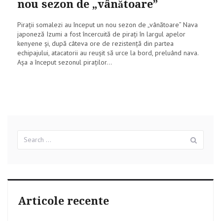
nou sezon de „vânătoare”
Pirații somalezi au început un nou sezon de „vânătoare” Nava
japoneză Izumi a fost încercuită de pirați în largul apelor
kenyene și, după câteva ore de rezistență din partea
echipajului, atacatorii au reușit să urce la bord, preluând nava.
Așa a început sezonul piraților...
Search
Sear
for:
Articole recente