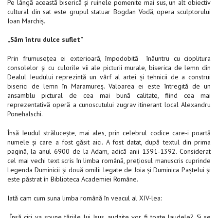
Pe lângă această biserică şi ruinele pomenite mai sus, un alt obiectiv
cultural din sat este grupul statuar Bogdan Vodă, opera sculptorului
Ioan Marchiş.
„Săm întru dulce suflet”
Prin frumuseţea ei exterioară, împodobită înăuntru cu cioplitura
consolelor şi cu culorile vii ale picturii murale, biserica de lemn din
Dealul Ieudului reprezintă un vârf al artei şi tehnicii de a construi
biserici de lemn în Maramureş. Valoarea ei este întregită de un
ansamblu pictural de cea mai bună calitate, fiind cea mai
reprezentativă operă a cunoscutului zugrav itinerant local Alexandru
Ponehalschi.
Însă Ieudul străluceşte, mai ales, prin celebrul codice care-i poartă
numele şi care a fost găsit aici. A fost datat, după textul din prima
pagină, la anul 6900 de la Adam, adică anii 1391-1392. Considerat
cel mai vechi text scris în limba română, preţiosul manuscris cuprinde
Legenda Duminicii şi două omilii legate de Joia şi Duminica Paştelui şi
este păstrat în Biblioteca Academiei Române.
Iată cam cum suna limba română în veacul al XIV-lea:
„Însă ciri va spune tăriile lui Isus, audzite vor fi toate laudele? Şi se