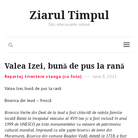
Ziarul Timpul
Stiri interesante online
Search
Menu
Valea Izei, bună de pus la rană
Categories
Reportaj
,
trimitere stanga (cu foto)
Posted
iunie 8, 2011
on
Valea Izei, bună de pus la rană
Biserica din Ieud – frescă
Biserica Veche din Deal de la Ieud a fost ctitorită de nobila familie
locală Balea la începutul veacului al XVII-lea şi a fost inclusă în anul
1999 de UNESCO pe lista monumentelor cu valoare de patrimoniu
cultural mondial, împreună cu alte şapte biserici de lemn din
Maramureş. Biserica din comuna Bogdan Vodă, datată la 1718, a fost