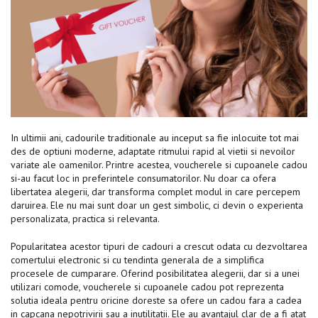
In ultimii ani, cadourile traditionale au inceput sa fie inlocuite tot mai
des de optiuni moderne, adaptate ritmului rapid al vietii si nevoilor
variate ale oamenilor. Printre acestea, voucherele si cupoanele cadou
si-au facut loc in preferintele consumatorilor. Nu doar ca ofera
libertatea alegerii, dar transforma complet modul in care percepem
daruirea. Ele nu mai sunt doar un gest simbolic, ci devin o experienta
personalizata, practica si relevanta.
Popularitatea acestor tipuri de cadouri a crescut odata cu dezvoltarea
comertului electronic si cu tendinta generala de a simplifica
procesele de cumparare. Oferind posibilitatea alegerii, dar si a unei
utilizari comode, voucherele si cupoanele cadou pot reprezenta
solutia ideala pentru oricine doreste sa ofere un cadou fara a cadea
in capcana nepotrivirii sau a inutilitatii. Ele au avantajul clar de a fi atat