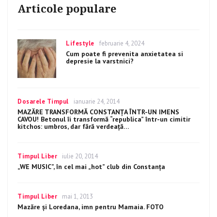
Articole populare
Categories
Lifestyle
Posted
februarie 4, 2024
on
Cum poate fi prevenita anxietatea si
depresie la varstnici?
Categories
Dosarele Timpul
Posted
ianuarie 24, 2014
on
MAZĂRE TRANSFORMĂ CONSTANŢA ÎNTR-UN IMENS
CAVOU! Betonul îi transformă “republica” într-un cimitir
kitchos: umbros, dar fără verdeaţă…
Categories
Timpul Liber
Posted
iulie 20, 2014
on
„WE MUSIC”, în cel mai „hot” club din Constanţa
Categories
Timpul Liber
Posted
mai 1, 2013
on
Mazăre și Loredana, imn pentru Mamaia. FOTO