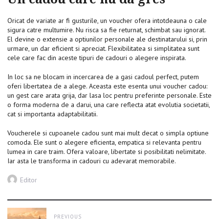
Oricat de variate ar fi gusturile, un voucher ofera intotdeauna o cale
sigura catre multumire. Nu risca sa fie returnat, schimbat sau ignorat.
El devine o extensie a optiunilor personale ale destinatarului si, prin
urmare, un dar eficient si apreciat. Flexibilitatea si simplitatea sunt
cele care fac din aceste tipuri de cadouri o alegere inspirata.
In loc sa ne blocam in incercarea de a gasi cadoul perfect, putem
oferi libertatea de a alege. Aceasta este esenta unui voucher cadou:
un gest care arata grija, dar lasa loc pentru preferinte personale. Este
o forma moderna de a darui, una care reflecta atat evolutia societatii,
cat si importanta adaptabilitatii.
Voucherele si cupoanele cadou sunt mai mult decat o simpla optiune
comoda. Ele sunt o alegere eficienta, empatica si relevanta pentru
lumea in care traim. Ofera valoare, libertate si posibilitati nelimitate.
Iar asta le transforma in cadouri cu adevarat memorabile.
Author
Editor
Post
PREVIOUS