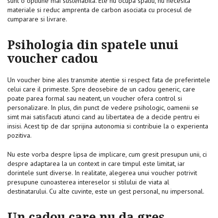
sunt o optiune mai sustenabila. Ele nu ocupa spatiu, nu necesita
materiale si reduc amprenta de carbon asociata cu procesul de
cumparare si livrare.
Psihologia din spatele unui
voucher cadou
Un voucher bine ales transmite atentie si respect fata de preferintele
celui care il primeste. Spre deosebire de un cadou generic, care
poate parea formal sau neatent, un voucher ofera control si
personalizare. In plus, din punct de vedere psihologic, oamenii se
simt mai satisfacuti atunci cand au libertatea de a decide pentru ei
insisi. Acest tip de dar sprijina autonomia si contribuie la o experienta
pozitiva.
Nu este vorba despre lipsa de implicare, cum gresit presupun unii, ci
despre adaptarea la un context in care timpul este limitat, iar
dorintele sunt diverse. In realitate, alegerea unui voucher potrivit
presupune cunoasterea intereselor si stilului de viata al
destinatarului. Cu alte cuvinte, este un gest personal, nu impersonal.
Un cadou care nu da gres