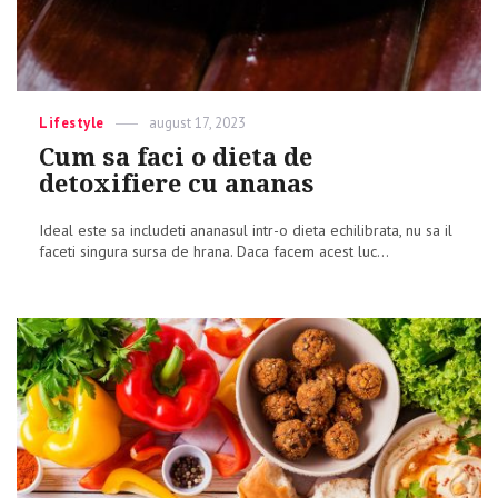
Categories
Lifestyle
Posted
august 17, 2023
on
Cum sa faci o dieta de
detoxifiere cu ananas
Ideal este sa includeti ananasul intr-o dieta echilibrata, nu sa il
faceti singura sursa de hrana. Daca facem acest luc...