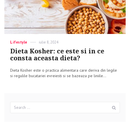
Categories
Lifestyle
Posted
iulie 8, 2024
on
Dieta Kosher: ce este si in ce
consta aceasta dieta?
Dieta Kosher este o practica alimentara care deriva din legile
si regulile bucatariei evreiesti si se bazeaza pe liniile...
Search
Sear
for: