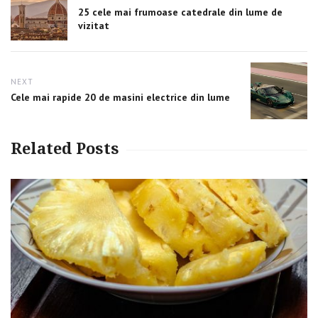
navigation
Previous
25 cele mai frumoase catedrale din lume de
post:
vizitat
NEXT
Next
Cele mai rapide 20 de masini electrice din lume
post:
Related Posts