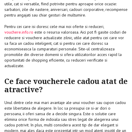
utile, cat si versatile, fiind potrivite pentru aproape orice ocazie:
sarbatori, zile de nastere, aniversari, cadouri corporative, recompense
pentru angajati sau chiar gesturi de multumire.
Pentru cei care isi doresc cele mai noi oferte si reduceri,
vouchere.info.ro
este o resursa valoroasa. Aici pot fi gasite coduri de
reducere si vouchere actualizate zilnic, utile atat pentru cei care vor
sa faca un cadou inteligent, cat si pentru cei care doresc sa
economiseasca la cumparaturi personale. Site-ul centralizeaza
promotiile din diverse domenii si ofera utilizatorilor acces rapid la
oportunitati de shopping eficiente, cu reduceri verificate si
actualizate.
Ce face voucherele cadou atat de
atractive?
Unul dintre cele mai mari avantaje ale unui voucher sau cupon cadou
este libertatea de alegere. In loc sa presupui ce si-ar dori o
persoana, ii oferi sansa de a decide singura. Este o solutie care
elimina orice forma de indoiala sau stres legat de alegerea unui
cadou potrivit. In plus, multi considera acest tip de dar elegant si
modern, mai ales daca este prezentat intr-un mod atent, insotit de un