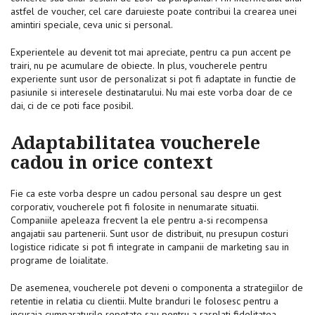
astfel de voucher, cel care daruieste poate contribui la crearea unei
amintiri speciale, ceva unic si personal.
Experientele au devenit tot mai apreciate, pentru ca pun accent pe
trairi, nu pe acumulare de obiecte. In plus, voucherele pentru
experiente sunt usor de personalizat si pot fi adaptate in functie de
pasiunile si interesele destinatarului. Nu mai este vorba doar de ce
dai, ci de ce poti face posibil.
Adaptabilitatea voucherele
cadou in orice context
Fie ca este vorba despre un cadou personal sau despre un gest
corporativ, voucherele pot fi folosite in nenumarate situatii.
Companiile apeleaza frecvent la ele pentru a-si recompensa
angajatii sau partenerii. Sunt usor de distribuit, nu presupun costuri
logistice ridicate si pot fi integrate in campanii de marketing sau in
programe de loialitate.
De asemenea, voucherele pot deveni o componenta a strategiilor de
retentie in relatia cu clientii. Multe branduri le folosesc pentru a
incuraja cumparaturile repetate sau pentru a rasplati fidelitatea.