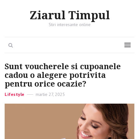
Ziarul Timpul
Stiri interesante online
Search
Menu
Sunt voucherele si cupoanele
cadou o alegere potrivita
pentru orice ocazie?
Categories
Lifestyle
Posted
martie 27, 2025
on