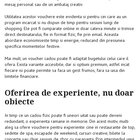
mesaj personal sau de un ambalaj creativ.
Utilitatea acestor vouchere este evidenta si pentru cei care au un
program incarcat si nu dispun de timp pentru sesiuni lungi de
shopping. Ele pot fi cumparate online in doar cateva minute si trimise
direct destinatarului, fie in format fizic, fie prin email. Aceasta
abordare economiseste timp si energie, reducand din presiunea
specifica momentelor festive.
Mai mult, un voucher cadou poate fi adaptat bugetului celui care il
ofera. Exista variante accesibile, dar si optiuni premium, astfel incat
fiecare isi poate permite sa faca un gest frumos, fara sa iasa din
limitele financiare.
Oferirea de experiente, nu doar
obiecte
In timp ce un cadou fizic poate fi uneori uitat sau poate deveni
redundant, o experienta ramane in memorie. Din acest motiv, multi
aleg sa ofere vouchere pentru experiente: cine in restaurante de top,
sedinte de spa, escapade de weekend, cursuri creative, bilete la
concerte sau chiar sesiuni de zbor cu parapanta. Prin intermediul unui