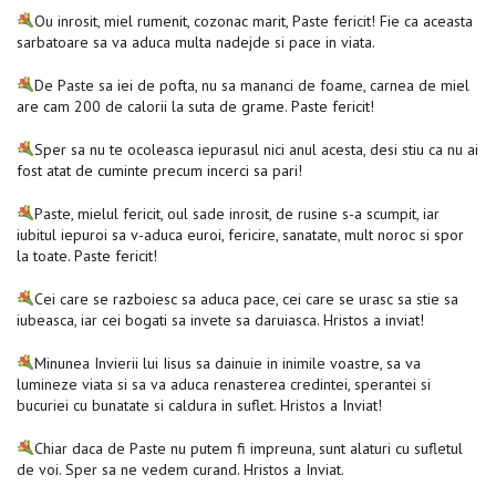
Ou inrosit, miel rumenit, cozonac marit, Paste fericit! Fie ca aceasta
sarbatoare sa va aduca multa nadejde si pace in viata.
De Paste sa iei de pofta, nu sa mananci de foame, carnea de miel
are cam 200 de calorii la suta de grame. Paste fericit!
Sper sa nu te ocoleasca iepurasul nici anul acesta, desi stiu ca nu ai
fost atat de cuminte precum incerci sa pari!
Paste, mielul fericit, oul sade inrosit, de rusine s-a scumpit, iar
iubitul iepuroi sa v-aduca euroi, fericire, sanatate, mult noroc si spor
la toate. Paste fericit!
Cei care se razboiesc sa aduca pace, cei care se urasc sa stie sa
iubeasca, iar cei bogati sa invete sa daruiasca. Hristos a inviat!
Minunea Invierii lui Iisus sa dainuie in inimile voastre, sa va
lumineze viata si sa va aduca renasterea credintei, sperantei si
bucuriei cu bunatate si caldura in suflet. Hristos a Inviat!
Chiar daca de Paste nu putem fi impreuna, sunt alaturi cu sufletul
de voi. Sper sa ne vedem curand. Hristos a Inviat.