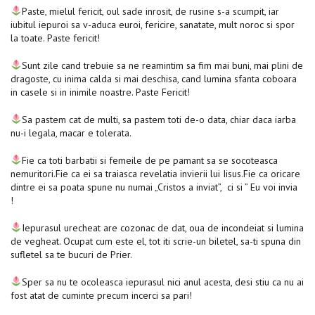
Paste, mielul fericit, oul sade inrosit, de rusine s-a scumpit, iar
iubitul iepuroi sa v-aduca euroi, fericire, sanatate, mult noroc si spor
la toate. Paste fericit!
Sunt zile cand trebuie sa ne reamintim sa fim mai buni, mai plini de
dragoste, cu inima calda si mai deschisa, cand lumina sfanta coboara
in casele si in inimile noastre. Paste Fericit!
Sa pastem cat de multi, sa pastem toti de-o data, chiar daca iarba
nu-i legala, macar e tolerata.
Fie ca toti barbatii si femeile de pe pamant sa se socoteasca
nemuritori.Fie ca ei sa traiasca revelatia invierii lui Iisus.Fie ca oricare
dintre ei sa poata spune nu numai „Cristos a inviat”, ci si ” Eu voi invia
!
Iepurasul urecheat are cozonac de dat, oua de incondeiat si lumina
de vegheat. Ocupat cum este el, tot iti scrie-un biletel, sa-ti spuna din
sufletel sa te bucuri de Prier.
Sper sa nu te ocoleasca iepurasul nici anul acesta, desi stiu ca nu ai
fost atat de cuminte precum incerci sa pari!