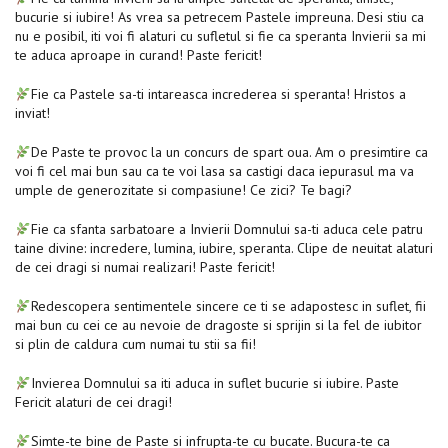
bucurie si iubire! As vrea sa petrecem Pastele impreuna. Desi stiu ca
nu e posibil, iti voi fi alaturi cu sufletul si fie ca speranta Invierii sa mi
te aduca aproape in curand! Paste fericit!
Fie ca Pastele sa-ti intareasca increderea si speranta! Hristos a
inviat!
De Paste te provoc la un concurs de spart oua. Am o presimtire ca
voi fi cel mai bun sau ca te voi lasa sa castigi daca iepurasul ma va
umple de generozitate si compasiune! Ce zici? Te bagi?
Fie ca sfanta sarbatoare a Invierii Domnului sa-ti aduca cele patru
taine divine: incredere, lumina, iubire, speranta. Clipe de neuitat alaturi
de cei dragi si numai realizari! Paste fericit!
Redescopera sentimentele sincere ce ti se adapostesc in suflet, fii
mai bun cu cei ce au nevoie de dragoste si sprijin si la fel de iubitor
si plin de caldura cum numai tu stii sa fii!
Invierea Domnului sa iti aduca in suflet bucurie si iubire. Paste
Fericit alaturi de cei dragi!
Simte-te bine de Paste si infrupta-te cu bucate. Bucura-te ca