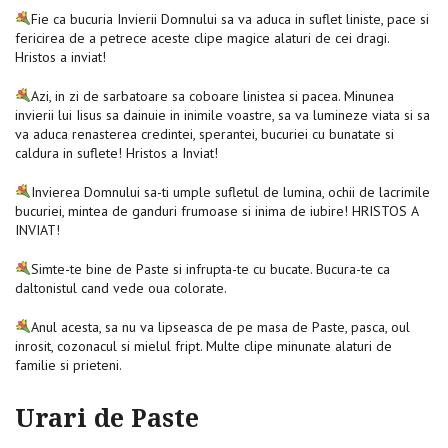
Fie ca bucuria Invierii Domnului sa va aduca in suflet liniste, pace si
fericirea de a petrece aceste clipe magice alaturi de cei dragi.
Hristos a inviat!
Azi, in zi de sarbatoare sa coboare linistea si pacea. Minunea
invierii lui Iisus sa dainuie in inimile voastre, sa va lumineze viata si sa
va aduca renasterea credintei, sperantei, bucuriei cu bunatate si
caldura in suflete! Hristos a Inviat!
Invierea Domnului sa-ti umple sufletul de lumina, ochii de lacrimile
bucuriei, mintea de ganduri frumoase si inima de iubire! HRISTOS A
INVIAT!
Simte-te bine de Paste si infrupta-te cu bucate. Bucura-te ca
daltonistul cand vede oua colorate.
Anul acesta, sa nu va lipseasca de pe masa de Paste, pasca, oul
inrosit, cozonacul si mielul fript. Multe clipe minunate alaturi de
familie si prieteni.
Urari de Paste