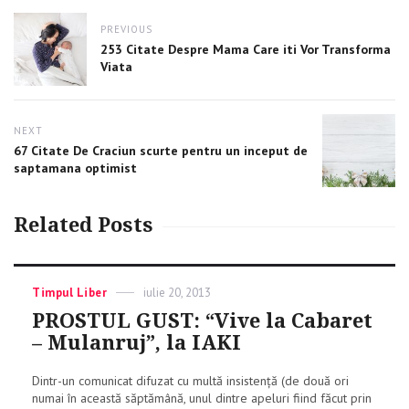
Post
PREVIOUS
navigation
Previous
253 Citate Despre Mama Care iti Vor Transforma
post:
Viata
NEXT
Next
67 Citate De Craciun scurte pentru un inceput de
post:
saptamana optimist
Related Posts
Categories
Timpul Liber
Posted
iulie 20, 2013
on
PROSTUL GUST: “Vive la Cabaret
– Mulanruj”, la IAKI
Dintr-un comunicat difuzat cu multă insistenţă (de două ori
numai în această săptămână, unul dintre apeluri fiind făcut prin