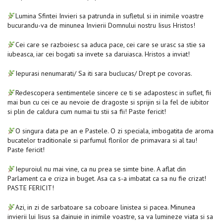
Lumina Sfintei Invieri sa patrunda in sufletul si in inimile voastre
bucurandu-va de minunea Invierii Domnului nostru Iisus Hristos!
Cei care se razboiesc sa aduca pace, cei care se urasc sa stie sa
iubeasca, iar cei bogati sa invete sa daruiasca. Hristos a inviat!
Iepurasi nenumarati/ Sa iti sara buclucas/ Drept pe covoras.
Redescopera sentimentele sincere ce ti se adapostesc in suflet, fii
mai bun cu cei ce au nevoie de dragoste si sprijin si la fel de iubitor
si plin de caldura cum numai tu stii sa fii! Paste fericit!
O singura data pe an e Pastele. O zi speciala, imbogatita de aroma
bucatelor traditionale si parfumul florilor de primavara si al tau!
Paste fericit!
Iepuroiul nu mai vine, ca nu prea se simte bine. A aflat din
Parlament ca e criza in buget. Asa ca s-a imbatat ca sa nu fie crizat!
PASTE FERICIT!
Azi, in zi de sarbatoare sa coboare linistea si pacea. Minunea
invierii lui Iisus sa dainuie in inimile voastre, sa va lumineze viata si sa