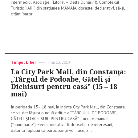
intermediul Asociaţiei “Litoral – Delta Dunării”!), Complexul
Turistic “IAKI”, din staţiunea MAMAIA, doreşte, declarativ!, să-şi,
cităm: “surpr...
Categories
Timpul Liber
Posted
mai 13, 2014
on
La City Park Mall, din Constanţa:
„Târgul de Podoabe, Găteli şi
Dichisuri pentru casă” (15 – 18
mai)
În perioada 15 - 18 mai, în încinta City Park Mall, din Constanţa,
se va desfășura o nouă ediție a “TÂRGULUI DE PODOABE,
GĂTELI ȘI DICHISURI PENTRU CASĂ” , lucrate manual
(“handmade”). Evenimentul va fi deosebit de interesant,
datorită faptului că participanții vor face, z...