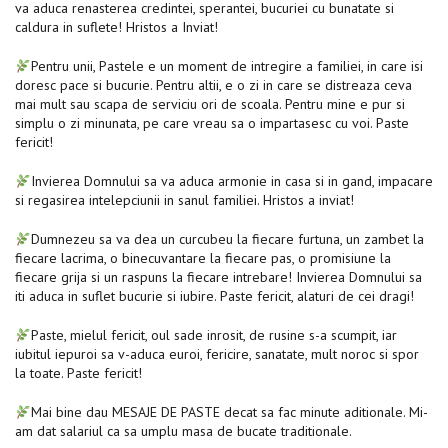
va aduca renasterea credintei, sperantei, bucuriei cu bunatate si
caldura in suflete! Hristos a Inviat!
Pentru unii, Pastele e un moment de intregire a familiei, in care isi
doresc pace si bucurie. Pentru altii, e o zi in care se distreaza ceva
mai mult sau scapa de serviciu ori de scoala. Pentru mine e pur si
simplu o zi minunata, pe care vreau sa o impartasesc cu voi. Paste
fericit!
Invierea Domnului sa va aduca armonie in casa si in gand, impacare
si regasirea intelepciunii in sanul familiei. Hristos a inviat!
Dumnezeu sa va dea un curcubeu la fiecare furtuna, un zambet la
fiecare lacrima, o binecuvantare la fiecare pas, o promisiune la
fiecare grija si un raspuns la fiecare intrebare! Invierea Domnului sa
iti aduca in suflet bucurie si iubire. Paste fericit, alaturi de cei dragi!
Paste, mielul fericit, oul sade inrosit, de rusine s-a scumpit, iar
iubitul iepuroi sa v-aduca euroi, fericire, sanatate, mult noroc si spor
la toate. Paste fericit!
Mai bine dau MESAJE DE PASTE decat sa fac minute aditionale. Mi-
am dat salariul ca sa umplu masa de bucate traditionale.