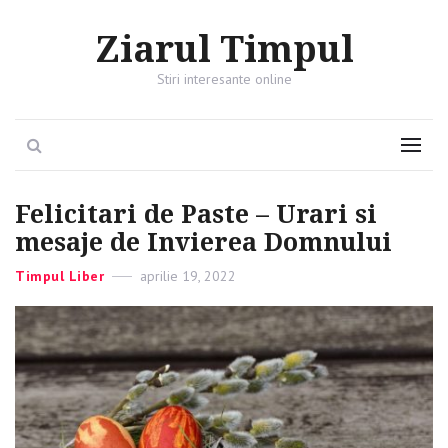
Ziarul Timpul
Stiri interesante online
Search
Menu
Felicitari de Paste – Urari si
mesaje de Invierea Domnului
Categories
Timpul Liber
Posted
aprilie 19, 2022
on