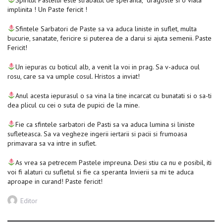
implinita ! Un Paste fericit !
Sfintele Sarbatori de Paste sa va aduca liniste in suflet, multa
bucurie, sanatate, fericire si puterea de a darui si ajuta semenii. Paste
Fericit!
Un iepuras cu boticul alb, a venit la voi in prag. Sa v-aduca oul
rosu, care sa va umple cosul. Hristos a inviat!
Anul acesta iepurasul o sa vina la tine incarcat cu bunatati si o sa-ti
dea plicul cu cei o suta de pupici de la mine.
Fie ca sfintele sarbatori de Pasti sa va aduca lumina si liniste
sufleteasca. Sa va vegheze ingerii iertarii si pacii si frumoasa
primavara sa va intre in suflet.
As vrea sa petrecem Pastele impreuna. Desi stiu ca nu e posibil, iti
voi fi alaturi cu sufletul si fie ca speranta Invierii sa mi te aduca
aproape in curand! Paste fericit!
Author
Editor