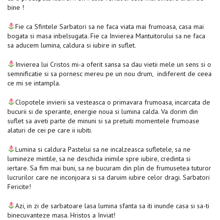
bine !
Fie ca Sfintele Sarbatori sa ne faca viata mai frumoasa, casa mai
bogata si masa inbelsugata. Fie ca Invierea Mantuitorului sa ne faca
sa aducem lumina, caldura si iubire in suflet.
Invierea lui Cristos mi-a oferit sansa sa dau vietii mele un sens si o
semnificatie si sa pornesc mereu pe un nou drum, indiferent de ceea
ce mi se intampla.
Clopotele invierii sa vesteasca o primavara frumoasa, incarcata de
bucurii si de sperante, energie noua si lumina calda. Va dorim din
suflet sa aveti parte de minuni si sa pretuiti momentele frumoase
alaturi de cei pe care ii iubiti.
Lumina si caldura Pastelui sa ne incalzeasca sufletele, sa ne
lumineze mintile, sa ne deschida inimile spre iubire, credinta si
iertare. Sa fim mai buni, sa ne bucuram din plin de frumusetea tuturor
lucrurilor care ne inconjoara si sa daruim iubire celor dragi. Sarbatori
Fericite!
Azi, in zi de sarbatoare lasa lumina sfanta sa iti inunde casa si sa-ti
binecuvanteze masa. Hristos a Inviat!