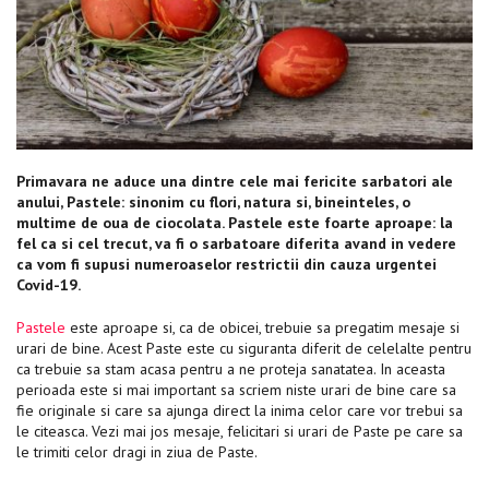
Primavara ne aduce una dintre cele mai fericite sarbatori ale
anului, Pastele: sinonim cu flori, natura si, bineinteles, o
multime de oua de ciocolata. Pastele este foarte aproape: la
fel ca si cel trecut, va fi o sarbatoare diferita avand in vedere
ca vom fi supusi numeroaselor restrictii din cauza urgentei
Covid-19.
Pastele
este aproape si, ca de obicei, trebuie sa pregatim mesaje si
urari de bine. Acest Paste este cu siguranta diferit de celelalte pentru
ca trebuie sa stam acasa pentru a ne proteja sanatatea. In aceasta
perioada este si mai important sa scriem niste urari de bine care sa
fie originale si care sa ajunga direct la inima celor care vor trebui sa
le citeasca. Vezi mai jos mesaje, felicitari si urari de Paste pe care sa
le trimiti celor dragi in ziua de Paste.