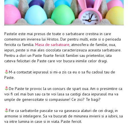
Pastele este mai presus de toate o sarbatoare crestina in care
comemoram invierea lui Hristos. Dar pentru multi, este si o perioada
fericita cu familia.
Masa de sarbatoare
, atmosfera de familie, oua,
iepuri, peste si mai ales ciocolata caracterizeaza aceasta sarbatoare.
Pentru a dori un Paste foarte fericit familiei sau prietenilor, iata
cateva felicitari de Paste care vor bucura inimile celor dragi.
M-a contactat iepurasul si mi-a zis ca eu o sa fiu cadoul tau de
Paste.
De Paste te provoc la un concurs de spart oua. Am o presimtire ca
voi fi cel mai bun sau ca te voi lasa sa castigi daca iepurasul ma va
umple de generozitate si compasiune! Ce zici? Te bagi?
Fie ca sarbatorile pascale sa va gaseasca alaturi de cei dragi, in
armonie si intelegere. Sa va bucurati de minunea invierii si a iubirii, sa
va intre lumina in case si in viata. Paste fericit.