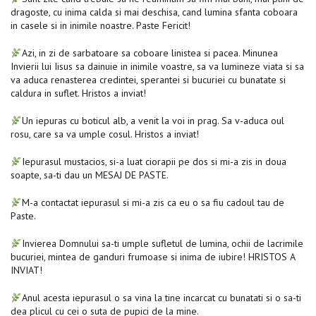
dragoste, cu inima calda si mai deschisa, cand lumina sfanta coboara
in casele si in inimile noastre. Paste Fericit!
Azi, in zi de sarbatoare sa coboare linistea si pacea. Minunea
Invierii lui Iisus sa dainuie in inimile voastre, sa va lumineze viata si sa
va aduca renasterea credintei, sperantei si bucuriei cu bunatate si
caldura in suflet. Hristos a inviat!
Un iepuras cu boticul alb, a venit la voi in prag. Sa v-aduca oul
rosu, care sa va umple cosul. Hristos a inviat!
Iepurasul mustacios, si-a luat ciorapii pe dos si mi-a zis in doua
soapte, sa-ti dau un MESAJ DE PASTE.
M-a contactat iepurasul si mi-a zis ca eu o sa fiu cadoul tau de
Paste.
Invierea Domnului sa-ti umple sufletul de lumina, ochii de lacrimile
bucuriei, mintea de ganduri frumoase si inima de iubire! HRISTOS A
INVIAT!
Anul acesta iepurasul o sa vina la tine incarcat cu bunatati si o sa-ti
dea plicul cu cei o suta de pupici de la mine.