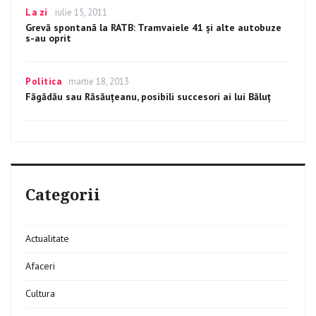
Categories
La zi
Posted
iulie 15, 2011
on
Grevă spontană la RATB: Tramvaiele 41 şi alte autobuze
s-au oprit
Categories
Politica
Posted
martie 18, 2013
on
Făgădău sau Răsăuţeanu, posibili succesori ai lui Băluţ
Categorii
Actualitate
Afaceri
Cultura