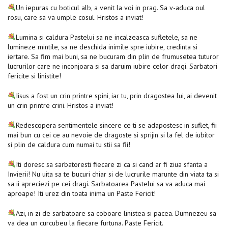
Un iepuras cu boticul alb, a venit la voi in prag. Sa v-aduca oul
rosu, care sa va umple cosul. Hristos a inviat!
Lumina si caldura Pastelui sa ne incalzeasca sufletele, sa ne
lumineze mintile, sa ne deschida inimile spre iubire, credinta si
iertare. Sa fim mai buni, sa ne bucuram din plin de frumusetea tuturor
lucrurilor care ne inconjoara si sa daruim iubire celor dragi. Sarbatori
fericite si linistite!
Iisus a fost un crin printre spini, iar tu, prin dragostea lui, ai devenit
un crin printre crini. Hristos a inviat!
Redescopera sentimentele sincere ce ti se adapostesc in suflet, fii
mai bun cu cei ce au nevoie de dragoste si sprijin si la fel de iubitor
si plin de caldura cum numai tu stii sa fii!
Iti doresc sa sarbatoresti fiecare zi ca si cand ar fi ziua sfanta a
Invierii! Nu uita sa te bucuri chiar si de lucrurile marunte din viata ta si
sa ii apreciezi pe cei dragi. Sarbatoarea Pastelui sa va aduca mai
aproape! Iti urez din toata inima un Paste Fericit!
Azi, in zi de sarbatoare sa coboare linistea si pacea. Dumnezeu sa
va dea un curcubeu la fiecare furtuna. Paste Fericit.