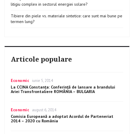
litigiu complex in sectorul energiei solare?
Tibiere din piele vs. materiale sintetice: care sunt mai bune pe
termen lung?
Articole populare
Categories
Economic
Posted
iunie 5, 2014
on
La CCINA Constanţa: Conferinţă de lansare a brandului
Ariei Transfrontaliere ROMÂNIA – BULGARIA
Categories
Economic
Posted
august 6, 2014
on
Comisia Europeană a adoptat Acordul de Parteneriat
2014 – 2020 cu România