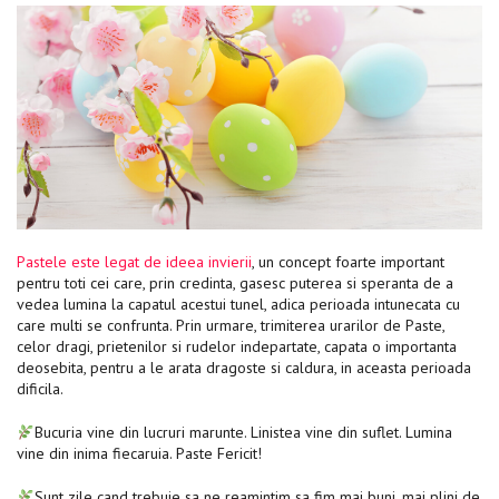
Pastele este legat de ideea invierii
, un concept foarte important
pentru toti cei care, prin credinta, gasesc puterea si speranta de a
vedea lumina la capatul acestui tunel, adica perioada intunecata cu
care multi se confrunta. Prin urmare, trimiterea urarilor de Paste,
celor dragi, prietenilor si rudelor indepartate, capata o importanta
deosebita, pentru a le arata dragoste si caldura, in aceasta perioada
dificila.
Bucuria vine din lucruri marunte. Linistea vine din suflet. Lumina
vine din inima fiecaruia. Paste Fericit!
Sunt zile cand trebuie sa ne reamintim sa fim mai buni, mai plini de