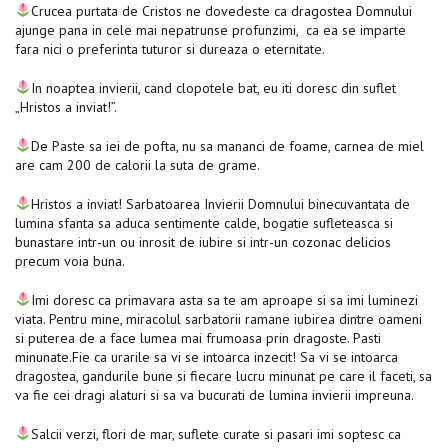
Crucea purtata de Cristos ne dovedeste ca dragostea Domnului
ajunge pana in cele mai nepatrunse profunzimi, ca ea se imparte
fara nici o preferinta tuturor si dureaza o eternitate.
In noaptea invierii, cand clopotele bat, eu iti doresc din suflet
„Hristos a inviat!”.
De Paste sa iei de pofta, nu sa mananci de foame, carnea de miel
are cam 200 de calorii la suta de grame.
Hristos a inviat! Sarbatoarea Invierii Domnului binecuvantata de
lumina sfanta sa aduca sentimente calde, bogatie sufleteasca si
bunastare intr-un ou inrosit de iubire si intr-un cozonac delicios
precum voia buna.
Imi doresc ca primavara asta sa te am aproape si sa imi luminezi
viata. Pentru mine, miracolul sarbatorii ramane iubirea dintre oameni
si puterea de a face lumea mai frumoasa prin dragoste. Pasti
minunate.Fie ca urarile sa vi se intoarca inzecit! Sa vi se intoarca
dragostea, gandurile bune si fiecare lucru minunat pe care il faceti, sa
va fie cei dragi alaturi si sa va bucurati de lumina invierii impreuna.
Salcii verzi, flori de mar, suflete curate si pasari imi soptesc ca