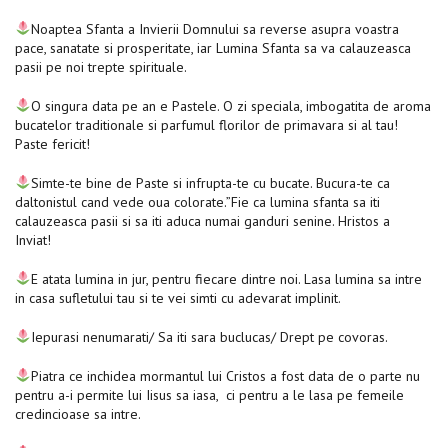
Noaptea Sfanta a Invierii Domnului sa reverse asupra voastra
pace, sanatate si prosperitate, iar Lumina Sfanta sa va calauzeasca
pasii pe noi trepte spirituale.
O singura data pe an e Pastele. O zi speciala, imbogatita de aroma
bucatelor traditionale si parfumul florilor de primavara si al tau!
Paste fericit!
Simte-te bine de Paste si infrupta-te cu bucate. Bucura-te ca
daltonistul cand vede oua colorate.”Fie ca lumina sfanta sa iti
calauzeasca pasii si sa iti aduca numai ganduri senine. Hristos a
Inviat!
E atata lumina in jur, pentru fiecare dintre noi. Lasa lumina sa intre
in casa sufletului tau si te vei simti cu adevarat implinit.
Iepurasi nenumarati/ Sa iti sara buclucas/ Drept pe covoras.
Piatra ce inchidea mormantul lui Cristos a fost data de o parte nu
pentru a-i permite lui Iisus sa iasa, ci pentru a le lasa pe femeile
credincioase sa intre.