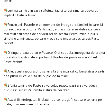
inviat!
Lumina sa intre in casa sufletului tau si te vei simti cu adevarat
implinit. Hristis a Inviat.
Pentru unii, Pastele e un moment de intregire a familiei, in care isi
doresc pace si bucurie. Pentru altii, e o zi in care se distreaza ceva
mai mult sau scapa de serviciu ori de scoala. Pentru mine e pur si
simplu o zi minunata, pe care vreau sa o impartasesc cu voi. Paste
fericit!
O singura data pe an e Pastele. O zi speciala, imbogatita de aroma
bucatelor traditionale si parfumul florilor de primavara si al tau!
Paste fericit!
Anul acesta iepurasul o sa vina la tine incarcat cu bunatati si o sa-ti
dea plicul cu cei o suta de pupici de la mine.
Sfanta lumina de Paste sa va colauzeasca pasii si sa va aduca
bucuria in suflet. Zi linistita alaturi de cei dragi.
Astazi fii intelegator, fii alaturi de cei dragi, fii cel care le iarta pe
toate, fii in sentimentul Pastelui.