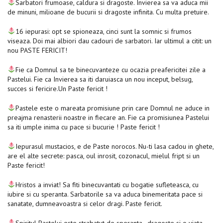
Sarbatori frumoase, caldura si dragoste. Invierea sa va aduca mii
de minuni, milioane de bucurii si dragoste infinita. Cu multa pretuire.
16 iepurasi: opt se spioneaza, cinci sunt la somnic si frumos
viseaza. Doi mai albiori dau cadouri de sarbatori. Iar ultimul a citit: un
nou PASTE FERICIT!
Fie ca Domnul sa te binecuvanteze cu ocazia preafericitei zile a
Pastelui. Fie ca Invierea sa iti daruiasca un nou inceput, belsug,
succes si fericire.Un Paste fericit !
Pastele este o mareata promisiune prin care Domnul ne aduce in
preajma renasterii noastre in fiecare an. Fie ca promisiunea Pastelui
sa iti umple inima cu pace si bucurie ! Paste fericit !
Iepurasul mustacios, e de Paste norocos. Nu-ti lasa cadou in ghete,
are el alte secrete: pasca, oul inrosit, cozonacul, mielul fript si un
Paste fericit!
Hristos a inviat! Sa fiti binecuvantati cu bogatie sufleteasca, cu
iubire si cu speranta. Sarbatorile sa va aduca binemeritata pace si
sanatate, dumneavoastra si celor dragi. Paste fericit.
Spiritul Pastelui este strabatut de speranta, dragoste si o viata