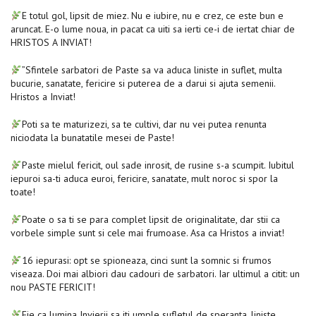
E totul gol, lipsit de miez. Nu e iubire, nu e crez, ce este bun e
aruncat. E-o lume noua, in pacat ca uiti sa ierti ce-i de iertat chiar de
HRISTOS A INVIAT!
”Sfintele sarbatori de Paste sa va aduca liniste in suflet, multa
bucurie, sanatate, fericire si puterea de a darui si ajuta semenii.
Hristos a Inviat!
Poti sa te maturizezi, sa te cultivi, dar nu vei putea renunta
niciodata la bunatatile mesei de Paste!
Paste mielul fericit, oul sade inrosit, de rusine s-a scumpit. Iubitul
iepuroi sa-ti aduca euroi, fericire, sanatate, mult noroc si spor la
toate!
Poate o sa ti se para complet lipsit de originalitate, dar stii ca
vorbele simple sunt si cele mai frumoase. Asa ca Hristos a inviat!
16 iepurasi: opt se spioneaza, cinci sunt la somnic si frumos
viseaza. Doi mai albiori dau cadouri de sarbatori. Iar ultimul a citit: un
nou PASTE FERICIT!
Fie ca lumina Invierii sa iti umple sufletul de speranta, liniste,