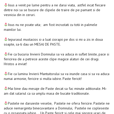
Iisus a venit pe lume pentru a ne darui viata, astfel incat fiecare
dintre noi sa se bucure de clipele de traire de pe pamant si de
vesnicia din in ceruri.
Iisus nu ne poate uita; am fost incrustati cu totii in palmele
mainilor lui.
Iepurasul mustacios si-a luat ciorapii pe dos si mi-a zis in doua
soapte, sa-ti dau un MESAJ DE PASTE.
Fie ca bucuria Invierii Domnului sa va aduca in suflet liniste, pace si
fericirea de a petrece aceste clipe magice alaturi de cei dragi.
Hristos a inviat!
Fie ca lumina Invierii Mantuitorului sa va inunde casa si sa va aduca
numai armonie, fericire si multa iubire. Paste fericit!
Mai bine dau mesaje de Paste decat sa fac minute aditionale. Mi-
am dat salariul ca sa umplu masa de bucate traditionale.
Pastele ne daruieste veselie, Pastele ne ofera fericire. Pastele ne
aduce nemarginita binecuvantare a Domnului, Pastele ne copleseste
cu o proaspata iubire. .. Un Paste fericit si cele mai sincere urari de