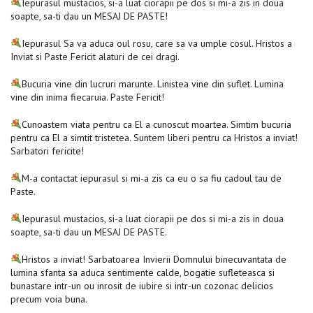
Iepurasul mustacios, si-a luat ciorapii pe dos si mi-a zis in doua
soapte, sa-ti dau un MESAJ DE PASTE!
Iepurasul Sa va aduca oul rosu, care sa va umple cosul. Hristos a
Inviat si Paste Fericit alaturi de cei dragi.
Bucuria vine din lucruri marunte. Linistea vine din suflet. Lumina
vine din inima fiecaruia. Paste Fericit!
Cunoastem viata pentru ca El a cunoscut moartea. Simtim bucuria
pentru ca El a simtit tristetea. Suntem liberi pentru ca Hristos a inviat!
Sarbatori fericite!
M-a contactat iepurasul si mi-a zis ca eu o sa fiu cadoul tau de
Paste.
Iepurasul mustacios, si-a luat ciorapii pe dos si mi-a zis in doua
soapte, sa-ti dau un MESAJ DE PASTE.
Hristos a inviat! Sarbatoarea Invierii Domnului binecuvantata de
lumina sfanta sa aduca sentimente calde, bogatie sufleteasca si
bunastare intr-un ou inrosit de iubire si intr-un cozonac delicios
precum voia buna.