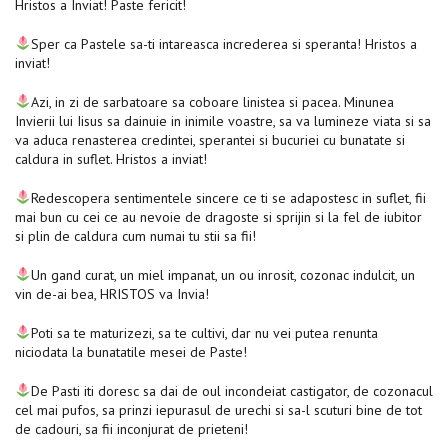
Hristos a Inviat! Paste fericit!
Sper ca Pastele sa-ti intareasca increderea si speranta! Hristos a
inviat!
Azi, in zi de sarbatoare sa coboare linistea si pacea. Minunea
Invierii lui Iisus sa dainuie in inimile voastre, sa va lumineze viata si sa
va aduca renasterea credintei, sperantei si bucuriei cu bunatate si
caldura in suflet. Hristos a inviat!
Redescopera sentimentele sincere ce ti se adapostesc in suflet, fii
mai bun cu cei ce au nevoie de dragoste si sprijin si la fel de iubitor
si plin de caldura cum numai tu stii sa fii!
Un gand curat, un miel impanat, un ou inrosit, cozonac indulcit, un
vin de-ai bea, HRISTOS va Invia!
Poti sa te maturizezi, sa te cultivi, dar nu vei putea renunta
niciodata la bunatatile mesei de Paste!
De Pasti iti doresc sa dai de oul incondeiat castigator, de cozonacul
cel mai pufos, sa prinzi iepurasul de urechi si sa-l scuturi bine de tot
de cadouri, sa fii inconjurat de prieteni!