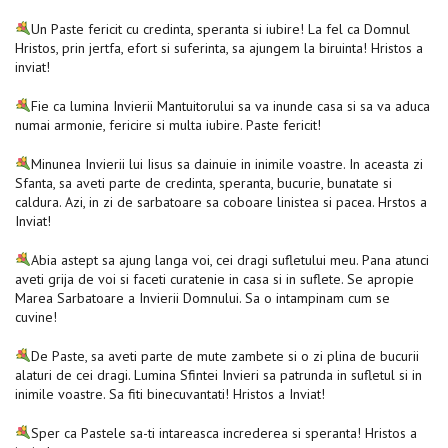
Un Paste fericit cu credinta, speranta si iubire! La fel ca Domnul
Hristos, prin jertfa, efort si suferinta, sa ajungem la biruinta! Hristos a
inviat!
Fie ca lumina Invierii Mantuitorului sa va inunde casa si sa va aduca
numai armonie, fericire si multa iubire. Paste fericit!
Minunea Invierii lui Iisus sa dainuie in inimile voastre. In aceasta zi
Sfanta, sa aveti parte de credinta, speranta, bucurie, bunatate si
caldura. Azi, in zi de sarbatoare sa coboare linistea si pacea. Hrstos a
Inviat!
Abia astept sa ajung langa voi, cei dragi sufletului meu. Pana atunci
aveti grija de voi si faceti curatenie in casa si in suflete. Se apropie
Marea Sarbatoare a Invierii Domnului. Sa o intampinam cum se
cuvine!
De Paste, sa aveti parte de mute zambete si o zi plina de bucurii
alaturi de cei dragi. Lumina Sfintei Invieri sa patrunda in sufletul si in
inimile voastre. Sa fiti binecuvantati! Hristos a Inviat!
Sper ca Pastele sa-ti intareasca increderea si speranta! Hristos a