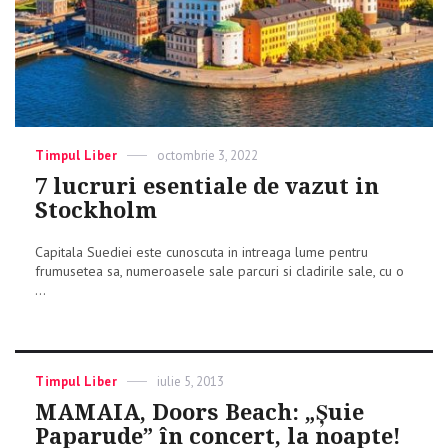
Categories
Timpul Liber
Posted
octombrie 3, 2022
on
7 lucruri esentiale de vazut in
Stockholm
Capitala Suediei este cunoscuta in intreaga lume pentru
frumusetea sa, numeroasele sale parcuri si cladirile sale, cu o
...
Categories
Timpul Liber
Posted
iulie 5, 2013
on
MAMAIA, Doors Beach: „Şuie
Paparude” în concert, la noapte!