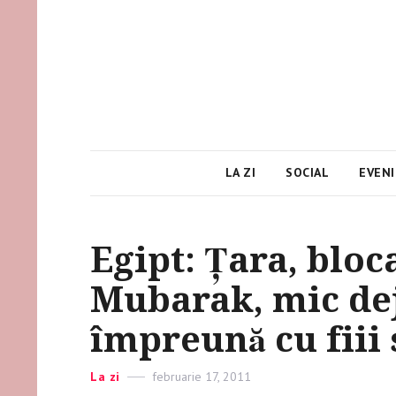
LA ZI
SOCIAL
EVEN
Egipt: Țara, bloc
Mubarak, mic dej
împreună cu fiii 
Categories
La zi
Posted
februarie 17, 2011
on