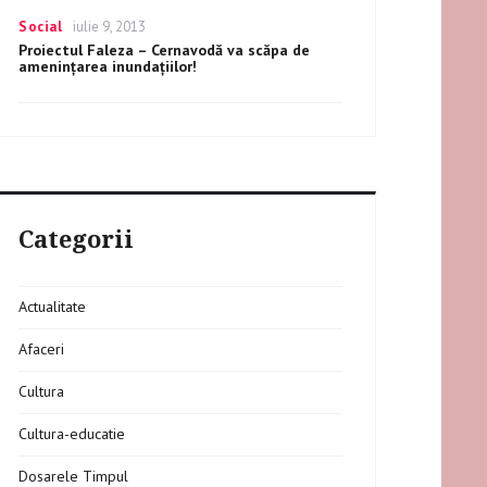
Categories
Social
Posted
iulie 9, 2013
on
Proiectul Faleza – Cernavodă va scăpa de
ameninţarea inundaţiilor!
Categorii
Actualitate
Afaceri
Cultura
Cultura-educatie
Dosarele Timpul