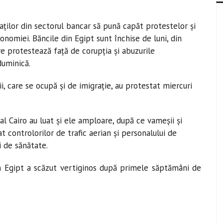
aţilor din sectorul bancar să pună capăt protestelor şi
conomiei. Băncile din Egipt sunt închise de luni, din
re protestează faţă de corupţia şi abuzurile
duminică.
, care se ocupă şi de imigraţie, au protestat miercuri
al Cairo au luat şi ele amploare, după ce vameşii şi
t controlorilor de trafic aerian şi personalului de
i de sănătate.
in Egipt a scăzut vertiginos după primele săptămâni de