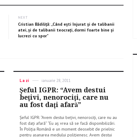
NEXT
Next
Cristian Bădiliță: „Când ești înjurat și de talibanii
post:
atei, și de talibanii teocrați, dormi foarte bine și
lucrezi cu spor”
Categories
La zi
Posted
ianuarie 28, 2011
on
Şeful IGPR: “Avem destui
beţivi, nenorociţi, care nu
au fost daţi afară”
Şeful IGPR: “Avem destui beţivi, nenorociţi, care nu au
fost daţi afară” “Eu aş vrea să se facă disponibilizări.
În Poliţia Română e un moment deosebit de prielnic
pentru asanarea mediului poliţienesc. Avem destui