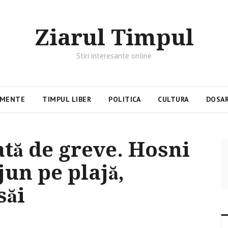
Ziarul Timpul
Stiri interesante online
IMENTE
TIMPUL LIBER
POLITICA
CULTURA
DOSAR
ată de greve. Hosni
un pe plajă,
săi