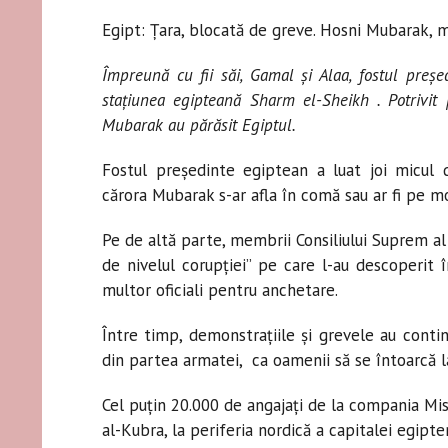
Egipt: Țara, blocată de greve. Hosni Mubarak, mi
Împreună cu fii săi, Gamal şi Alaa, fostul preș
staţiunea egipteană Sharm el-Sheikh . Potrivit
Mubarak au părăsit Egiptul.
Fostul preşedinte egiptean a luat joi micul 
cărora Mubarak s-ar afla în comă sau ar fi pe 
Pe de altă parte, membrii Consiliului Suprem al
de nivelul corupţiei” pe care l-au descoperit 
multor oficiali pentru anchetare.
Între timp, demonstraţiile şi grevele au contin
din partea armatei, ca oamenii să se întoarcă 
Cel puţin 20.000 de angajaţi de la compania Mis
al-Kubra, la periferia nordică a capitalei egipte