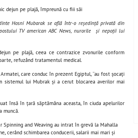
c dejun pe plajă, împreună cu fiii săi
edinte Hosni Mubarak se află într-o reşedinţă privată din
 postului TV american ABC News, nurorile şi nepoţii lui
dejun pe plajă, ceea ce contrazice zvonurile conform
moarte, refuzând tratamentul medical.
 Armatei, care conduc în prezent Egiptul, “au fost şocați
în sistemul lui Mubrak şi a cerut blocarea averilor mai
uat însă în ţară săptămâna aceasta, în ciuda apelurilor
la muncă.
r Spinning and Weaving au intrat în grevă la Mahalla
ne, cerând schimbarea conducerii, salarii mai mari şi