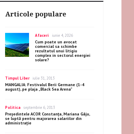
Articole populare
Categories
Afaceri
Posted
iunie 4, 2026
on
Cum poate un avocat
comercial sa schimbe
rezultatul unui litigiu
complex in sectorul energiei
solare?
Categories
Timpul Liber
Posted
iulie 31, 2013
on
MANGALIA: Festivalul Berii Germane (1-4
august), pe plaja „Black Sea Arena”
Categories
Politica
Posted
septembrie 6, 2013
on
Președintele ACOR Constanța, Mariana Gâju,
se luptă pentru majorarea salariilor din
administrație