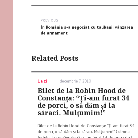
Post
PREVIOUS
navigation
Previous
În România s-a negociat cu talibanii vânzarea
post:
de armament
Related Posts
Categories
La zi
Posted
decembrie 7, 2010
on
Bilet de la Robin Hood de
Constanța: “Ți-am furat 34
de porci, o să dăm și la
săraci. Mulțumim!”
Bilet de la Robin Hood de Constanța: “Ți-am furat 34
de porci, o să dăm și la săraci. Mulțumim!” Culmea
furtului la români: după ce au furat 34 de porci de la