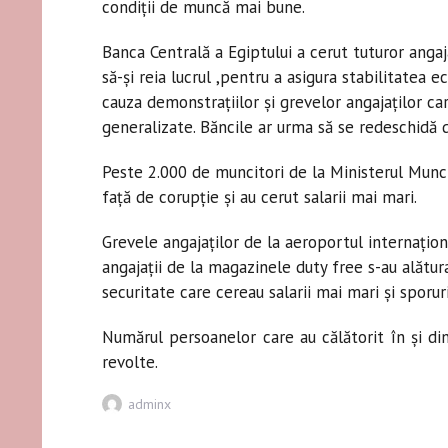
condiţii de muncă mai bune.
Banca Centrală a Egiptului a cerut tuturor angaj
să-şi reia lucrul ,pentru a asigura stabilitatea e
cauza demonstraţiilor şi grevelor angajaţilor ca
generalizate. Băncile ar urma să se redeschidă 
Peste 2.000 de muncitori de la Ministerul Muncii
faţă de corupţie şi au cerut salarii mai mari.
Grevele angajaţilor de la aeroportul internaţion
angajaţii de la magazinele duty free s-au alătura
securitate care cereau salarii mai mari şi sporur
Numărul persoanelor care au călătorit în şi d
revolte.
Author
adminx