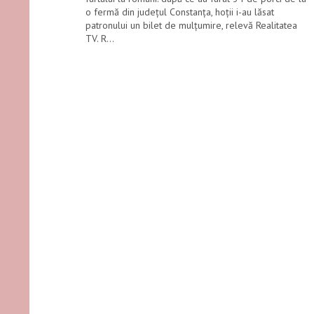
o fermă din județul Constanţa, hoţii i-au lăsat
patronului un bilet de mulţumire, relevă Realitatea
TV. R...