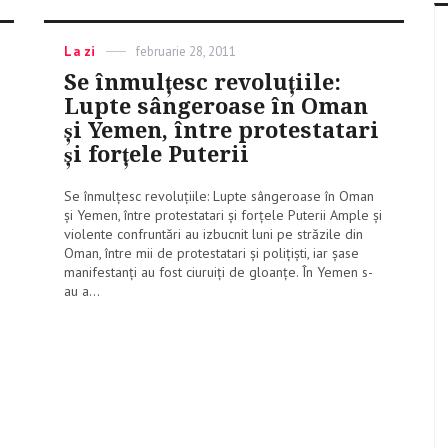
Categories
La zi
Posted
februarie 28, 2011
on
Se înmulțesc revoluțiile:
Lupte sângeroase în Oman
și Yemen, între protestatari
și forțele Puterii
Se înmulțesc revoluțiile: Lupte sângeroase în Oman
și Yemen, între protestatari și forțele Puterii Ample și
violente confruntări au izbucnit luni pe străzile din
Oman, între mii de protestatari şi poliţişti, iar șase
manifestanţi au fost ciuruiţi de gloanţe. În Yemen s-
au a...