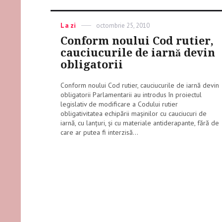
Categories
La zi
Posted
octombrie 25, 2010
on
Conform noului Cod rutier,
cauciucurile de iarnă devin
obligatorii
Conform noului Cod rutier, cauciucurile de iarnă devin
obligatorii Parlamentarii au introdus în proiectul
legislativ de modificare a Codului rutier
obligativitatea echipării mașinilor cu cauciucuri de
iarnă, cu lanţuri, și cu materiale antiderapante, fără de
care ar putea fi interzisă...