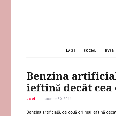
LA ZI
SOCIAL
EVEN
Benzina artificia
ieftină decât cea
Categories
La zi
Posted
ianuarie 30, 2011
on
Benzina artificială, de două ori mai ieftină decâ