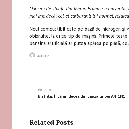
Oameni de ştiinţă din Marea Britanie au inventat b
mai mic decât cel al carburantului normal, relate
Noul combustibil este pe bază de hidrogen şi va
obişnuite, la orice tip de maşină. Primele teste v
benzina artificială ar putea apărea pe piaţă, ce
Author
adminx
Post
PREVIOUS
navigation
Previous
Bistriţa: Încă un deces din cauza gripei A/H1N1
post:
Related Posts