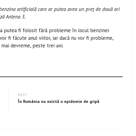
enzina artificială care ar putea avea un preţ de două ori
ază Antena 3.
 putea fi folosit fără probleme în locul benzinei
or fi făcute anul viitor, iar dacă nu vor fi probleme,
l mai devreme, peste trei ani.
NEXT
Next
În România nu există o epidemie de gripă
post: