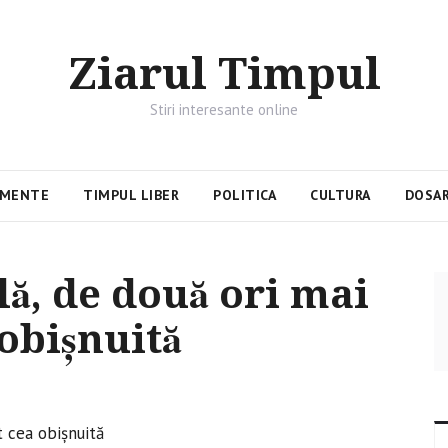
Ziarul Timpul
Stiri interesante online
IMENTE
TIMPUL LIBER
POLITICA
CULTURA
DOSAR
lă, de două ori mai
 obişnuită
t cea obişnuită