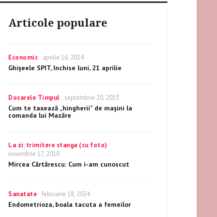
Articole populare
Categories
Economic
Posted
aprilie 16, 2014
on
Ghişeele SPIT, închise luni, 21 aprilie
Categories
Dosarele Timpul
Posted
septembrie 20, 2013
on
Cum te taxează „hingherii” de mașini la
comanda lui Mazăre
Categories
La zi
,
trimitere stanga (cu foto)
Posted
noiembrie 17, 2010
on
Mircea Cărtărescu: Cum i-am cunoscut
Categories
Sanatate
Posted
februarie 18, 2024
on
Endometrioza, boala tacuta a femeilor