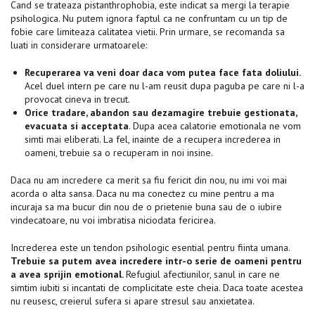
Cand se trateaza pistanthrophobia, este indicat sa mergi la terapie
psihologica. Nu putem ignora faptul ca ne confruntam cu un tip de
fobie care limiteaza calitatea vietii. Prin urmare, se recomanda sa
luati in considerare urmatoarele:
Recuperarea va veni doar daca vom putea face fata doliului.
Acel duel intern pe care nu l-am reusit dupa paguba pe care ni l-a
provocat cineva in trecut.
Orice tradare, abandon sau dezamagire trebuie gestionata,
evacuata si acceptata
. Dupa acea calatorie emotionala ne vom
simti mai eliberati. La fel, inainte de a recupera increderea in
oameni, trebuie sa o recuperam in noi insine.
Daca nu am incredere ca merit sa fiu fericit din nou, nu imi voi mai
acorda o alta sansa. Daca nu ma conectez cu mine pentru a ma
incuraja sa ma bucur din nou de o prietenie buna sau de o iubire
vindecatoare, nu voi imbratisa niciodata fericirea.
Increderea este un tendon psihologic esential pentru fiinta umana.
Trebuie sa putem avea incredere intr-o serie de oameni pentru
a avea sprijin emotional.
Refugiul afectiunilor, sanul in care ne
simtim iubiti si incantati de complicitate este cheia. Daca toate acestea
nu reusesc, creierul sufera si apare stresul sau anxietatea.