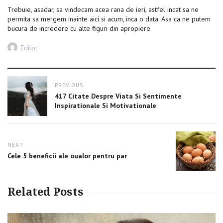
Trebuie, asadar, sa vindecam acea rana de ieri, astfel incat sa ne
permita sa mergem inainte aici si acum, inca o data. Asa ca ne putem
bucura de incredere cu alte figuri din apropiere.
Author
Editor
Post
PREVIOUS
navigation
Previous
417 Citate Despre Viata Si Sentimente
post:
Inspirationale Si Motivationale
NEXT
Next
Cele 5 beneficii ale oualor pentru par
post:
Related Posts