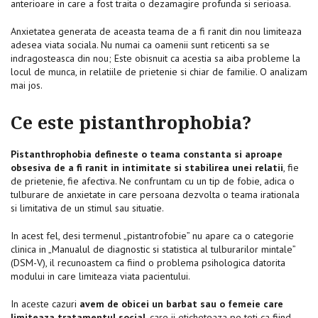
anterioare in care a fost traita o dezamagire profunda si serioasa.
Anxietatea generata de aceasta teama de a fi ranit din nou limiteaza
adesea viata sociala. Nu numai ca oamenii sunt reticenti sa se
indragosteasca din nou; Este obisnuit ca acestia sa aiba probleme la
locul de munca, in relatiile de prietenie si chiar de familie. O analizam
mai jos.
Ce este pistanthrophobia?
Pistanthrophobia defineste o teama constanta si aproape
obsesiva de a fi ranit in intimitate si stabilirea unei relatii
, fie
de prietenie, fie afectiva. Ne confruntam cu un tip de fobie, adica o
tulburare de anxietate in care persoana dezvolta o teama irationala
si limitativa de un stimul sau situatie.
In acest fel, desi termenul „pistantrofobie” nu apare ca o categorie
clinica in „Manualul de diagnostic si statistica al tulburarilor mintale”
(DSM-V), il recunoastem ca fiind o problema psihologica datorita
modului in care limiteaza viata pacientului.
In aceste cazuri
avem de obicei un barbat sau o femeie care
limiteaza tratamentul social
, care ii eticheteaza pe toti ca fiind