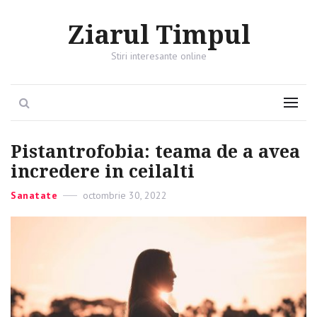
Ziarul Timpul
Stiri interesante online
Search
Menu
Pistantrofobia: teama de a avea
incredere in ceilalti
Categories
Sanatate
Posted
octombrie 30, 2022
on