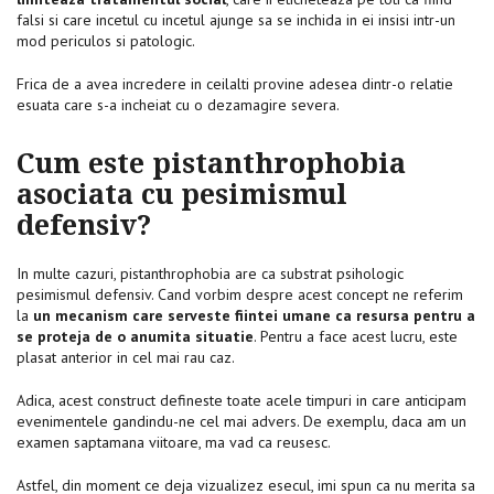
falsi si care incetul cu incetul ajunge sa se inchida in ei insisi intr-un
mod periculos si patologic.
Frica de a avea incredere in ceilalti provine adesea dintr-o relatie
esuata care s-a incheiat cu o dezamagire severa.
Cum este pistanthrophobia
asociata cu pesimismul
defensiv?
In multe cazuri, pistanthrophobia are ca substrat psihologic
pesimismul defensiv. Cand vorbim despre acest concept ne referim
la
un mecanism care serveste fiintei umane ca resursa pentru a
se proteja de o anumita situatie
. Pentru a face acest lucru, este
plasat anterior in cel mai rau caz.
Adica, acest construct defineste toate acele timpuri in care anticipam
evenimentele gandindu-ne cel mai advers. De exemplu, daca am un
examen saptamana viitoare, ma vad ca reusesc.
Astfel, din moment ce deja vizualizez esecul, imi spun ca nu merita sa