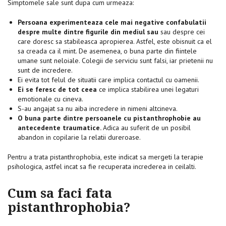
Simptomele sale sunt dupa cum urmeaza:
Persoana experimenteaza cele mai negative confabulatii
despre multe dintre figurile din mediul sau
sau despre cei
care doresc sa stabileasca apropierea. Astfel, este obisnuit ca el
sa creada ca il mint. De asemenea, o buna parte din fiintele
umane sunt neloiale. Colegii de serviciu sunt falsi, iar prietenii nu
sunt de incredere.
Ei evita tot felul de situatii care implica contactul cu oamenii.
Ei se feresc de tot ceea
ce implica stabilirea unei legaturi
emotionale cu cineva.
S-au angajat sa nu aiba incredere in nimeni altcineva.
O buna parte dintre persoanele cu pistanthrophobie au
antecedente traumatice.
Adica au suferit de un posibil
abandon in copilarie la relatii dureroase.
Pentru a trata pistanthrophobia, este indicat sa mergeti la terapie
psihologica, astfel incat sa fie recuperata increderea in ceilalti.
Cum sa faci fata
pistanthrophobia?