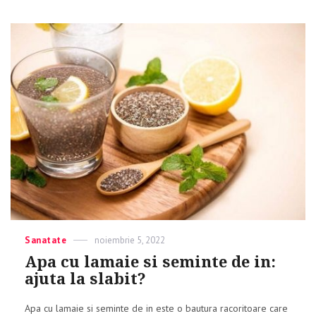
Categories
Sanatate
Posted
noiembrie 5, 2022
on
Apa cu lamaie si seminte de in:
ajuta la slabit?
Apa cu lamaie si seminte de in este o bautura racoritoare care