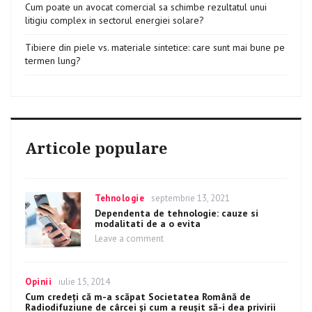
Cum poate un avocat comercial sa schimbe rezultatul unui
litigiu complex in sectorul energiei solare?
Tibiere din piele vs. materiale sintetice: care sunt mai bune pe
termen lung?
Articole populare
Categories
Tehnologie
Posted
septembrie 13, 2021
on
Dependenta de tehnologie: cauze si
modalitati de a o evita
Leave a comment
on
Dependenta
de
tehnologie:
Categories
Opinii
Posted
iulie 15, 2014
cauze
on
Cum credeţi că m-a scăpat Societatea Română de
si
Radiodifuziune de cârcei şi cum a reuşit să-i dea privirii