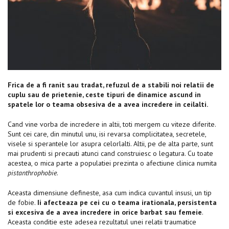
Frica de a fi ranit sau tradat, refuzul de a stabili noi relatii de
cuplu sau de prietenie, ceste tipuri de dinamice ascund in
spatele lor o teama obsesiva de a avea incredere in ceilalti.
Cand vine vorba de incredere in altii, toti mergem cu viteze diferite.
Sunt cei care, din minutul unu, isi revarsa complicitatea, secretele,
visele si sperantele lor asupra celorlalti. Altii, pe de alta parte, sunt
mai prudenti si precauti atunci cand construiesc o legatura. Cu toate
acestea, o mica parte a populatiei prezinta o afectiune clinica numita
pistanthrophobie
.
Aceasta dimensiune defineste, asa cum indica cuvantul insusi, un tip
de fobie.
Ii afecteaza pe cei cu o teama irationala, persistenta
si excesiva de a avea incredere in orice barbat sau femeie
.
Aceasta conditie este adesea rezultatul unei relatii traumatice