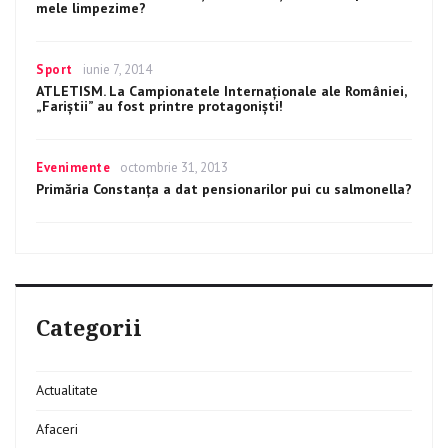
modalitati
mele limpezime?
de
a
o
Categories
Sport
Posted
iunie 7, 2014
evita
on
ATLETISM. La Campionatele Internaţionale ale României,
„Fariştii” au fost printre protagonişti!
Categories
Evenimente
Posted
octombrie 31, 2013
on
Primăria Constanța a dat pensionarilor pui cu salmonella?
Categorii
Actualitate
Afaceri