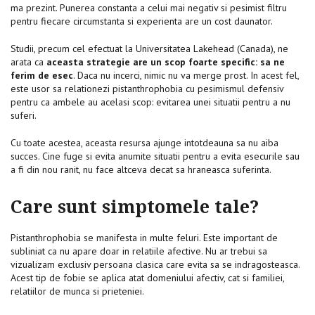
ma prezint. Punerea constanta a celui mai negativ si pesimist filtru
pentru fiecare circumstanta si experienta are un cost daunator.
Studii, precum cel efectuat la Universitatea Lakehead (Canada), ne
arata ca
aceasta strategie are un scop foarte specific: sa ne
ferim de esec
. Daca nu incerci, nimic nu va merge prost. In acest fel,
este usor sa relationezi pistanthrophobia cu pesimismul defensiv
pentru ca ambele au acelasi scop: evitarea unei situatii pentru a nu
suferi.
Cu toate acestea, aceasta resursa ajunge intotdeauna sa nu aiba
succes. Cine fuge si evita anumite situatii pentru a evita esecurile sau
a fi din nou ranit, nu face altceva decat sa hraneasca suferinta.
Care sunt simptomele tale?
Pistanthrophobia se manifesta in multe feluri. Este important de
subliniat ca nu apare doar in relatiile afective. Nu ar trebui sa
vizualizam exclusiv persoana clasica care evita sa se indragosteasca.
Acest tip de fobie se aplica atat domeniului afectiv, cat si familiei,
relatiilor de munca si prieteniei.