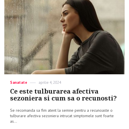
Categories
Sanatate
Posted
aprilie 4, 2024
on
Ce este tulburarea afectiva
sezoniera si cum sa o recunosti?
Se recomanda sa fim atent la semne pentru a recunoaste o
tulburare afectiva sezoniera intrucat simptomele sunt foarte
as...