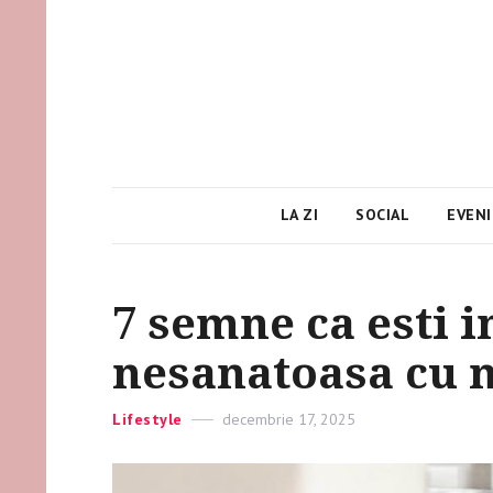
LA ZI
SOCIAL
EVEN
7 semne ca esti i
nesanatoasa cu 
Categories
Lifestyle
Posted
decembrie 17, 2025
on