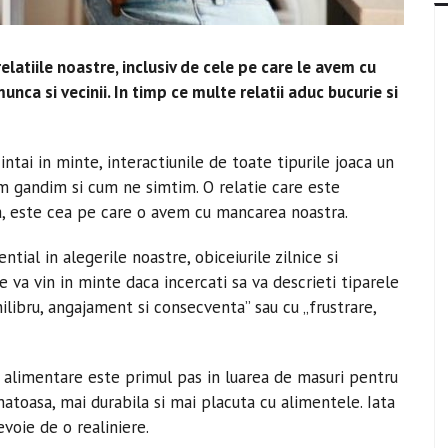
relatiile noastre, inclusiv de cele pe care le avem cu
 munca si vecinii. In timp ce multe relatii aduc bucurie si
intai in minte, interactiunile de toate tipurile joaca un
m gandim si cum ne simtim. O relatie care este
a, este cea pe care o avem cu mancarea noastra.
tial in alegerile noastre, obiceiurile zilnice si
e va vin in minte daca incercati sa va descrieti tiparele
hilibru, angajament si consecventa” sau cu „frustrare,
e alimentare este primul pas in luarea de masuri pentru
natoasa, mai durabila si mai placuta cu alimentele. Iata
voie de o realiniere.