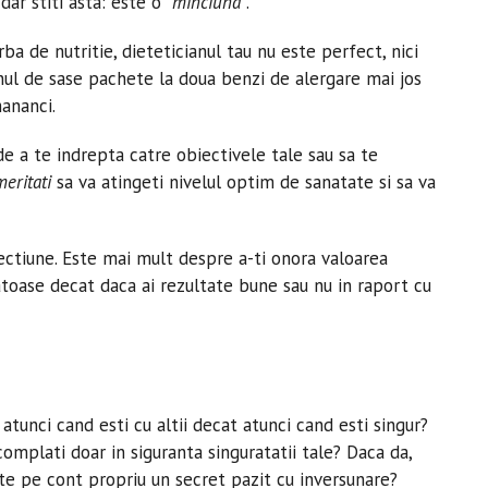
dar stiti asta: este o
minciuna
.
ba de nutritie, dieteticianul tau nu este perfect, nici
nul de sase pachete la doua benzi de alergare mai jos
mananci.
 de a te indrepta catre obiectivele tale sau sa te
meritati
sa va atingeti nivelul optim de sanatate si sa va
ctiune. Este mai mult despre a-ti onora valoarea
atoase decat daca ai rezultate bune sau nu in raport cu
atunci cand esti cu altii decat atunci cand esti singur?
omplati doar in siguranta singuratatii tale? Daca da,
te pe cont propriu un secret pazit cu inversunare?