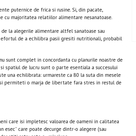
nte puternice de frica si rusine. Si, din pacate,
te cu majoritatea relatiilor alimentare nesanatoase.
 de la alegerile alimentare altfel sanatoase sau
efortul de a echilibra pasii gresiti nutritionali, probabil
e nu sunt complet in concordanta cu planurile noastre de
 si spatiul de lucru sunt o parte esentiala a succesului
ste una echilibrata: urmareste ca 80 la suta din mesele
 si permiteti o marja de libertate fara stres in restul de
meni care isi impletesc valoarea de oameni in calitatea
 un esec” care poate decurge dintr-o alegere (sau