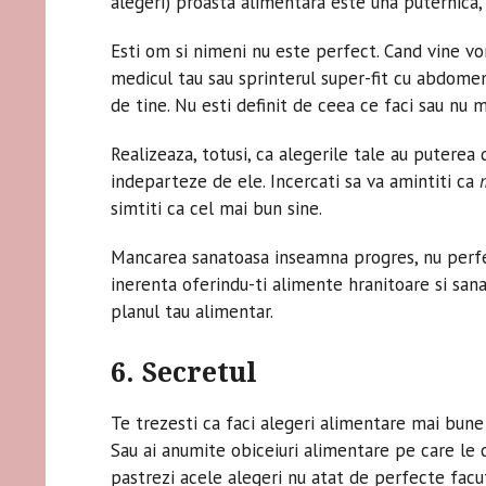
alegeri) proasta alimentara este una puternica, 
Esti om si nimeni nu este perfect. Cand vine vor
medicul tau sau sprinterul super-fit cu abdome
de tine. Nu esti definit de ceea ce faci sau nu 
Realizeaza, totusi, ca alegerile tale au puterea
indeparteze de ele. Incercati sa va amintiti ca
simtiti ca cel mai bun sine.
Mancarea sanatoasa inseamna progres, nu perfe
inerenta oferindu-ti alimente hranitoare si san
planul tau alimentar.
6. Secretul
Te trezesti ca faci alegeri alimentare mai bune 
Sau ai anumite obiceiuri alimentare pe care le c
pastrezi acele alegeri nu atat de perfecte facu