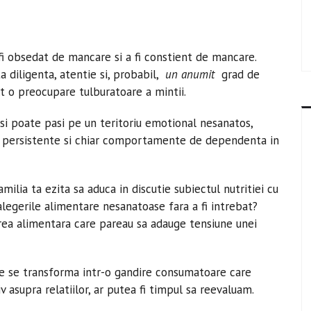
 fi obsedat de mancare si a fi constient de mancare.
a diligenta, atentie si, probabil,
un anumit
grad de
t o preocupare tulburatoare a mintii.
si poate pasi pe un teritoriu emotional nesanatos,
si persistente si chiar comportamente de dependenta in
familia ta ezita sa aduca in discutie subiectul nutritiei cu
 alegerile alimentare nesanatoase fara a fi intrebat?
area alimentara care pareau sa adauge tensiune unei
te se transforma intr-o gandire consumatoare care
 asupra relatiilor, ar putea fi timpul sa reevaluam.