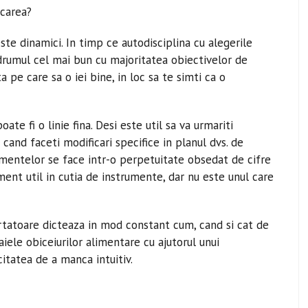
ncarea?
te dinamici. In timp ce autodisciplina cu alegerile
rumul cel mai bun cu majoritatea obiectivelor de
a pe care sa o iei bine, in loc sa te simti ca o
te fi o linie fina. Desi este util sa va urmariti
cand faceti modificari specifice in planul dvs. de
alimentelor se face intr-o perpetuitate obsedat de cifre
ument util in cutia de instrumente, dar nu este unul care
iertatoare dicteaza in mod constant cum, cand si cat de
aiele obiceiurilor alimentare cu ajutorul unui
itatea de a manca intuitiv.