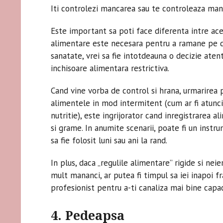
Iti controlezi mancarea sau te controleaza ma
Este important sa poti face diferenta intre aces
alimentare este necesara pentru a ramane pe d
sanatate, vrei sa fie intotdeauna o decizie atent
inchisoare alimentara restrictiva.
Cand vine vorba de control si hrana, urmarirea poa
alimentele in mod intermitent (cum ar fi atunci 
nutritie), este ingrijorator cand inregistrarea 
si grame. In anumite scenarii, poate fi un instr
sa fie folosit luni sau ani la rand.
In plus, daca „regulile alimentare” rigide si ne
mult mananci, ar putea fi timpul sa iei inapoi fr
profesionist pentru a-ti canaliza mai bine capac
4. Pedeapsa