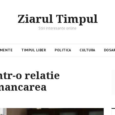
Ziarul Timpul
Stiri interesante online
IMENTE
TIMPUL LIBER
POLITICA
CULTURA
DOSAR
ntr-o relatie
mancarea