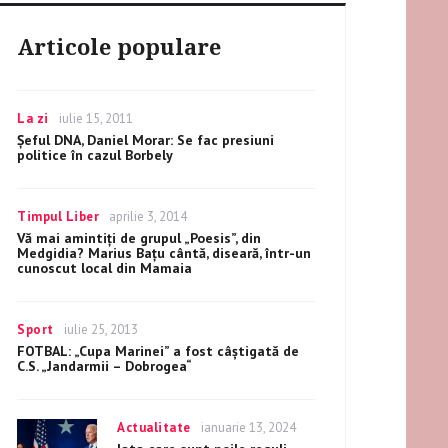
Articole populare
Categories
La zi
Posted
iulie 15, 2011
on
Şeful DNA, Daniel Morar: Se fac presiuni
politice în cazul Borbely
Categories
Timpul Liber
Posted
aprilie 3, 2014
on
Vă mai amintiţi de grupul „Poesis”, din
Medgidia? Marius Baţu cântă, diseară, într-un
cunoscut local din Mamaia
Categories
Sport
Posted
iulie 25, 2013
on
FOTBAL: „Cupa Marinei” a fost câştigată de
C.S. „Jandarmii – Dobrogea“
Categories
Actualitate
Posted
ianuarie 13, 2024
on