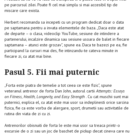
pe parcursul zilei. Poate fi cel mai simplu si mai accesibil tip de
miscare care exista.
Herbert recomanda sa incepeti cu un program dedicat doar o data
pe saptamana pentru a invata elementele de baza. „Daca este atat
de departe – o clasa, videoclip YouTube, sesiune de intindere a
partenerului, incalzire dinamica sau sesiune usoara de balet in fiecare
saptamana – atunci este grozav”, spune ea. Daca te bazezi pe ea, fie
participand la cursuri mai des, fie intinzandu-te cateva minute in
fiecare zi, cu atat mai bine.
Pasul 5. Fii mai puternic
„Forta este piatra de temelie a tot ceea ce este fizic”, spune
veteranul antrenor de forta Dan John, autorul cartii
Attempts: Essays
on Fitness, Health, Longevity, and Easy Strength
. Cu cat muschii sunt mai
puternici, explica el, cu atat este mai usor sa indeplinesti orice sarcina
fizica, fie ca este vorba de alergare, sport, drumetii sau activitatile de
rutina din viata de zi cu zi.
Antrenorilor obisnuiti de forta le este mai usor sa treaca printr-o
excursie de o zi sau un joc de baschet de pickup decat cineva care nu