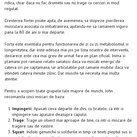
ridica, chiar daca nu fac drumetii sau nu trage cu cercuri in mod
regulat.
Cresterea fortei poate ajuta, de asemenea, sa stopeze pierderea
musculara asociata cu imbatranirea, ajutandu-ne sa ramanem viguro
pana la 80 de ani si mai departe.
Forta este esentiala pentru functionarea de zi cu zi, metabolismul si
longevitatea, dar este adesea mai jos pe lista noastra de interventii,
deoarece este cea mai greu de urmat fara un plan oficial. Inima si
plamanii pot ramane relativ sanatosi daca va miscati energic de
cateva ori pe saptamana, iar articulatiile pot ramane mobile daca va
intindeti cateva minute zilnic. Dar muschii tai necesita mai multa
atentie.
Pentru a acoperi toate grupele tale majore de muschi, John
recomanda cinci miscari de baza:
Impingeti:
Apasati ceva departe de dvs. cu bratele, ca intr-o
impingere sau apasare deasupra capului.
Trage:
Trage un obiect mai aproape de tine, ca intr-o miscare de
tragere sau de vaslire.
Squat:
Indoiti genunchii si soldurile in timp ce tineti pieptul sus si