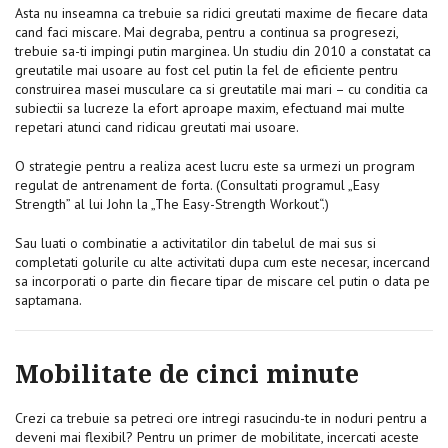
Asta nu inseamna ca trebuie sa ridici greutati maxime de fiecare data
cand faci miscare. Mai degraba, pentru a continua sa progresezi,
trebuie sa-ti impingi putin marginea. Un studiu din 2010 a constatat ca
greutatile mai usoare au fost cel putin la fel de eficiente pentru
construirea masei musculare ca si greutatile mai mari – cu conditia ca
subiectii sa lucreze la efort aproape maxim, efectuand mai multe
repetari atunci cand ridicau greutati mai usoare.
O strategie pentru a realiza acest lucru este sa urmezi un program
regulat de antrenament de forta. (Consultati programul „Easy
Strength” al lui John la „The Easy-Strength Workout“.)
Sau luati o combinatie a activitatilor din tabelul de mai sus si
completati golurile cu alte activitati dupa cum este necesar, incercand
sa incorporati o parte din fiecare tipar de miscare cel putin o data pe
saptamana.
Mobilitate de cinci minute
Crezi ca trebuie sa petreci ore intregi rasucindu-te in noduri pentru a
deveni mai flexibil? Pentru un primer de mobilitate, incercati aceste