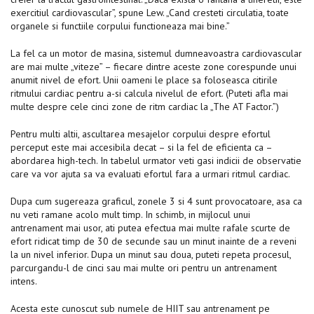
exercitiul cardiovascular”, spune Lew. „Cand cresteti circulatia, toate
organele si functiile corpului functioneaza mai bine.”
La fel ca un motor de masina, sistemul dumneavoastra cardiovascular
are mai multe „viteze” – fiecare dintre aceste zone corespunde unui
anumit nivel de efort. Unii oameni le place sa foloseasca citirile
ritmului cardiac pentru a-si calcula nivelul de efort. (Puteti afla mai
multe despre cele cinci zone de ritm cardiac la „The AT Factor.”)
Pentru multi altii, ascultarea mesajelor corpului despre efortul
perceput este mai accesibila decat – si la fel de eficienta ca –
abordarea high-tech. In tabelul urmator veti gasi indicii de observatie
care va vor ajuta sa va evaluati efortul fara a urmari ritmul cardiac.
Dupa cum sugereaza graficul, zonele 3 si 4 sunt provocatoare, asa ca
nu veti ramane acolo mult timp. In schimb, in ​​mijlocul unui
antrenament mai usor, ati putea efectua mai multe rafale scurte de
efort ridicat timp de 30 de secunde sau un minut inainte de a reveni
la un nivel inferior. Dupa un minut sau doua, puteti repeta procesul,
parcurgandu-l de cinci sau mai multe ori pentru un antrenament
intens.
Acesta este cunoscut sub numele de HIIT sau antrenament pe