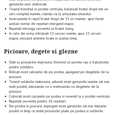
genunchii usor deblocati.
Tinand trunchiul in pozitie verticala, balansati bratul drept intr-un
cerc complet inainte, rotindu-va la articulatia umarului.
Incercuieste-ti rapid bratul drept de 15 ori inainte; apoi faceti
acelasi numar de repetari mergand inapoi.
Repetati intreaga secventa cu bratul stang.
In cele din urma, efectuati 15 cercuri inainte, apoi 15 cercuri
inapoi, miscand ambele brate in acelasi timp.
Picioare, degete si glezne
Stati cu picioarele impreuna, folosind un perete sau o balustrada
pentru echilibru.
Ridicati incet calcaiele de pe podea, ajungand pe degetele de la
picioare.
Tinand soldurile stationare, aduceti incet genunchii inainte cat mai
mult posibil, intinzandu-va si extinzandu-va degetele de la
picioare.
Coborati incet calcaiele pe podea si reveniti la o pozitie verticala.
Repetati secventa pentru 10 repetari.
Din pozitia in picioare, impingeti incet genunchii cat mai departe
posibil in timp ce tineti picioarele plate pe podea si soldurile