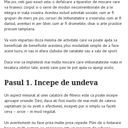
Mai jos, veti gasi exact asta: o defalcare a tiparelor de miscare care
va hranesc corpul si o serie de moduri neconventionale de a le
integra in viata voastra. Acestea includ activitati sociale, cum ar fi
grupuri de mers pe jos, cursuri de imbunatatire a creierului, cum ar fi
dansul, aventuri in aer liber, cum ar fi drumetiile, chiar si arte practice
precum tamplaria.
Va vom impartasi doza minima de activitate care va poate ajuta sa
beneficiati de beneficiile acesteia, plus modalitati simple de a face
acest lucru, in sau in afara clubului de sanatate sau a salii de sport.
Daca vrei sa impletesti mai multa miscare care imbunatateste viata in
tesatura zilelor tale, acesti sase pasi te pot ajuta sa ajungi acolo.
Pasul 1. Incepe de undeva
Un aspect minunat al unei calatorii de fitness este ca poate incepe
aproape oriunde. Deci, daca ati fost inactiv de mai mult de cateva
saptamani (si nu aveti o afectiune), incepeti pur si simplu sa faceti
ceva – orice – in mod regulat.
Un avertisment: nu face prea multe prea repede. Plini de o hotarare
brusca, multi oameni se angajeaza intr-un program de ridicare,