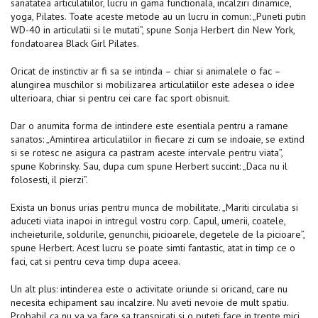
sanatatea articulatiilor, lucru in gama functionala, incalziri dinamice,
yoga, Pilates. Toate aceste metode au un lucru in comun: „Puneti putin
WD-40 in articulatii si le mutati”, spune Sonja Herbert din New York,
fondatoarea Black Girl Pilates.
Oricat de instinctiv ar fi sa se intinda – chiar si animalele o fac –
alungirea muschilor si mobilizarea articulatiilor este adesea o idee
ulterioara, chiar si pentru cei care fac sport obisnuit.
Dar o anumita forma de intindere este esentiala pentru a ramane
sanatos: „Amintirea articulatiilor in fiecare zi cum se indoaie, se extind
si se rotesc ne asigura ca pastram aceste intervale pentru viata”,
spune Kobrinsky. Sau, dupa cum spune Herbert succint: „Daca nu il
folosesti, il pierzi”.
Exista un bonus urias pentru munca de mobilitate. „Mariti circulatia si
aduceti viata inapoi in intregul vostru corp. Capul, umerii, coatele,
incheieturile, soldurile, genunchii, picioarele, degetele de la picioare”,
spune Herbert. Acest lucru se poate simti fantastic, atat in ​​timp ce o
faci, cat si pentru ceva timp dupa aceea.
Un alt plus: intinderea este o activitate oriunde si oricand, care nu
necesita echipament sau incalzire. Nu aveti nevoie de mult spatiu.
Probabil ca nu va va face sa transpirati si o puteti face in trepte mici