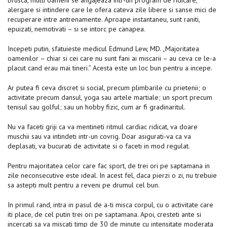
alergare si intindere care le ofera cateva zile libere si sanse mici de
recuperare intre antrenamente. Aproape instantaneu, sunt raniti,
epuizati, nemotivati – si se intorc pe canapea.
Incepeti putin, sfatuieste medicul Edmund Lew, MD. „Majoritatea
oamenilor – chiar si cei care nu sunt fani ai miscarii – au ceva ce le-a
placut cand erau mai tineri.” Acesta este un loc bun pentru a incepe.
Ar putea fi ceva discret si social, precum plimbarile cu prietenii; o
activitate precum dansul, yoga sau artele martiale; un sport precum
tenisul sau golful; sau un hobby fizic, cum ar fi gradinaritul.
Nu va faceti griji ca va mentineti ritmul cardiac ridicat, va doare
muschii sau va intindeti intr-un covrig. Doar asigurati-va ca va
deplasati, va bucurati de activitate si o faceti in mod regulat.
Pentru majoritatea celor care fac sport, de trei ori pe saptamana in
zile neconsecutive este ideal. In acest fel, daca pierzi o zi, nu trebuie
sa astepti mult pentru a reveni pe drumul cel bun.
In primul rand, intra in pasul de a-ti misca corpul, cu o activitate care
iti place, de cel putin trei ori pe saptamana. Apoi, cresteti ante si
incercati sa va miscati timp de 30 de minute cu intensitate moderata