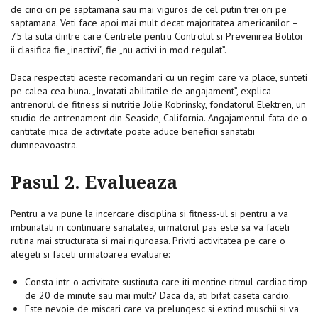
de cinci ori pe saptamana sau mai viguros de cel putin trei ori pe
saptamana. Veti face apoi mai mult decat majoritatea americanilor –
75 la suta dintre care Centrele pentru Controlul si Prevenirea Bolilor
ii clasifica fie „inactivi”, fie „nu activi in mod regulat”.
Daca respectati aceste recomandari cu un regim care va place, sunteti
pe calea cea buna. „Invatati abilitatile de angajament”, explica
antrenorul de fitness si nutritie Jolie Kobrinsky, fondatorul Elektren, un
studio de antrenament din Seaside, California. Angajamentul fata de o
cantitate mica de activitate poate aduce beneficii sanatatii
dumneavoastra.
Pasul 2. Evalueaza
Pentru a va pune la incercare disciplina si fitness-ul si pentru a va
imbunatati in continuare sanatatea, urmatorul pas este sa va faceti
rutina mai structurata si mai riguroasa. Priviti activitatea pe care o
alegeti si faceti urmatoarea evaluare:
Consta intr-o activitate sustinuta care iti mentine ritmul cardiac timp
de 20 de minute sau mai mult? Daca da, ati bifat caseta cardio.
Este nevoie de miscari care va prelungesc si extind muschii si va