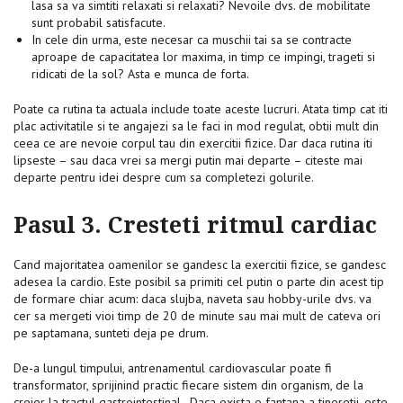
lasa sa va simtiti relaxati si relaxati? Nevoile dvs. de mobilitate
sunt probabil satisfacute.
In cele din urma, este necesar ca muschii tai sa se contracte
aproape de capacitatea lor maxima, in timp ce impingi, trageti si
ridicati de la sol? Asta e munca de forta.
Poate ca rutina ta actuala include toate aceste lucruri. Atata timp cat iti
plac activitatile si te angajezi sa le faci in mod regulat, obtii mult din
ceea ce are nevoie corpul tau din exercitii fizice. Dar daca rutina iti
lipseste – sau daca vrei sa mergi putin mai departe – citeste mai
departe pentru idei despre cum sa completezi golurile.
Pasul 3. Cresteti ritmul cardiac
Cand majoritatea oamenilor se gandesc la exercitii fizice, se gandesc
adesea la cardio. Este posibil sa primiti cel putin o parte din acest tip
de formare chiar acum: daca slujba, naveta sau hobby-urile dvs. va
cer sa mergeti vioi timp de 20 de minute sau mai mult de cateva ori
pe saptamana, sunteti deja pe drum.
De-a lungul timpului, antrenamentul cardiovascular poate fi
transformator, sprijinind practic fiecare sistem din organism, de la
creier la tractul gastrointestinal. „Daca exista o fantana a tineretii, este