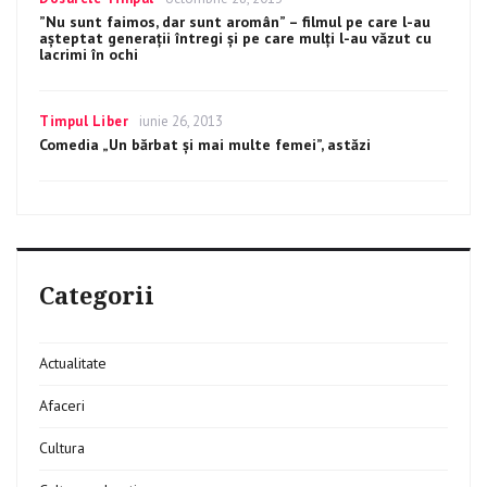
on
”Nu sunt faimos, dar sunt aromân” – filmul pe care l-au
așteptat generații întregi și pe care mulți l-au văzut cu
lacrimi în ochi
Categories
Timpul Liber
Posted
iunie 26, 2013
on
Comedia „Un bărbat şi mai multe femei”, astăzi
Categorii
Actualitate
Afaceri
Cultura