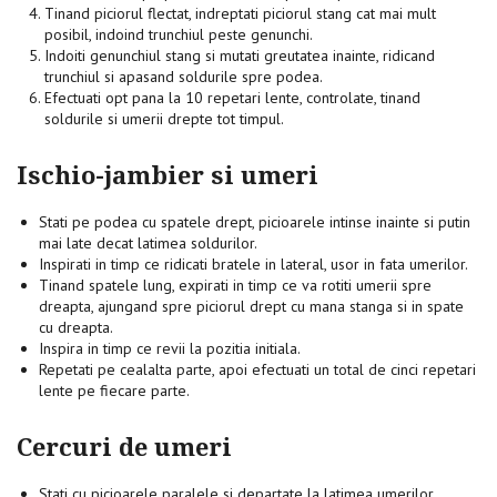
Tinand piciorul flectat, indreptati piciorul stang cat mai mult
posibil, indoind trunchiul peste genunchi.
Indoiti genunchiul stang si mutati greutatea inainte, ridicand
trunchiul si apasand soldurile spre podea.
Efectuati opt pana la 10 repetari lente, controlate, tinand
soldurile si umerii drepte tot timpul.
Ischio-jambier si umeri
Stati pe podea cu spatele drept, picioarele intinse inainte si putin
mai late decat latimea soldurilor.
Inspirati in timp ce ridicati bratele in lateral, usor in fata umerilor.
Tinand spatele lung, expirati in timp ce va rotiti umerii spre
dreapta, ajungand spre piciorul drept cu mana stanga si in spate
cu dreapta.
Inspira in timp ce revii la pozitia initiala.
Repetati pe cealalta parte, apoi efectuati un total de cinci repetari
lente pe fiecare parte.
Cercuri de umeri
Stati cu picioarele paralele si departate la latimea umerilor,