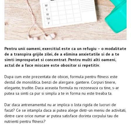
Pentru unii oameni, exercitiul este ca un refugiu – o modalitate
de a transpira grijile zilei, de a elimina anxietatile si de a te
simti improspatat si concentrat. Pentru multi alti oameni,
actul de a face miscare este obositor si repetitiv.
Dupa cum este prezentata de obicei, formula pentru fitness este
destul de monolitica. benzi de alergare. gantere. Corpuri tinere,
elegante, trudite. Daca aceasta formula nu rezoneaza cu tine, s-ar
putea sa simti ca pur si simplu a te in forma nu este treaba ta.
Dar daca antrenamentul nu ar implica o lista rigida de lucruri de
facut? Ce se intampla daca ai putea alege dintr-un meniu de activitati,
dintre care orice numar ar putea satisface dorinta corpului tau de
nutrienti pentru fitness?