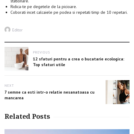
stationare.
Ridica-te pe degetele de la picioare.
Coborati incet calcaiele pe podea si repetati timp de 10 repetari.
Author
Editor
Post
PREVIOUS
navigation
Previous
12 sfaturi pentru a crea o bucatarie ecologica:
post:
Top sfaturi utile
NEXT
Next
7 semne ca esti intr-o relatie nesanatoasa cu
post:
mancarea
Related Posts