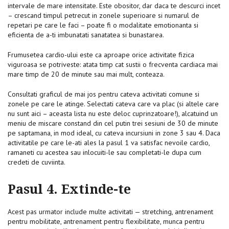
intervale de mare intensitate. Este obositor, dar daca te descurci incet
– crescand timpul petrecut in zonele superioare si numarul de
repetari pe care le faci – poate fi o modalitate emotionanta si
eficienta de a-ti imbunatati sanatatea si bunastarea.
Frumusetea cardio-ului este ca aproape orice activitate fizica
viguroasa se potriveste: atata timp cat sustii o frecventa cardiaca mai
mare timp de 20 de minute sau mai mult, conteaza.
Consultati graficul de mai jos pentru cateva activitati comune si
zonele pe care le atinge. Selectati cateva care va plac (si altele care
nu sunt aici – aceasta lista nu este deloc cuprinzatoare!), alcatuind un
meniu de miscare constand din cel putin trei sesiuni de 30 de minute
pe saptamana, in mod ideal, cu cateva incursiuni in zone 3 sau 4. Daca
activitatile pe care le-ati ales la pasul 1 va satisfac nevoile cardio,
ramaneti cu acestea sau inlocuiti-le sau completati-le dupa cum
credeti de cuviinta.
Pasul 4. Extinde-te
Acest pas urmator include multe activitati — stretching, antrenament
pentru mobilitate, antrenament pentru flexibilitate, munca pentru