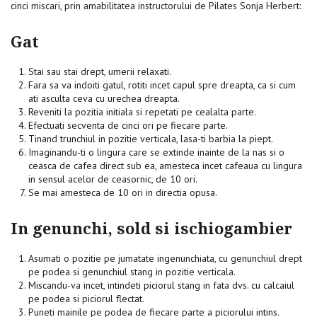
cinci miscari, prin amabilitatea instructorului de Pilates Sonja Herbert:
Gat
Stai sau stai drept, umerii relaxati.
Fara sa va indoiti gatul, rotiti incet capul spre dreapta, ca si cum
ati asculta ceva cu urechea dreapta.
Reveniti la pozitia initiala si repetati pe cealalta parte.
Efectuati secventa de cinci ori pe fiecare parte.
Tinand trunchiul in pozitie verticala, lasa-ti barbia la piept.
Imaginandu-ti o lingura care se extinde inainte de la nas si o
ceasca de cafea direct sub ea, amesteca incet cafeaua cu lingura
in sensul acelor de ceasornic, de 10 ori.
Se mai amesteca de 10 ori in directia opusa.
In genunchi, sold si ischiogambier
Asumati o pozitie pe jumatate ingenunchiata, cu genunchiul drept
pe podea si genunchiul stang in pozitie verticala.
Miscandu-va incet, intindeti piciorul stang in fata dvs. cu calcaiul
pe podea si piciorul flectat.
Puneti mainile pe podea de fiecare parte a piciorului intins.