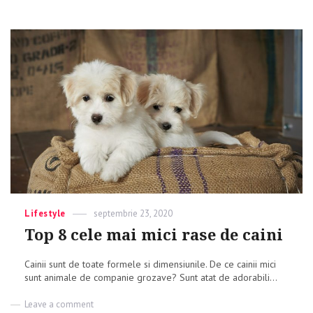
Categories
Lifestyle
Posted
septembrie 23, 2020
on
Top 8 cele mai mici rase de caini
Cainii sunt de toate formele si dimensiunile. De ce cainii mici
sunt animale de companie grozave? Sunt atat de adorabili...
Leave a comment
on