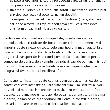
spatele drept, apoi ridicati-va pe aceeasi cale, ca intr-o ghemuire
cu greutatea corporala sau cu mreana.
Balamala:
Indoiti-va la articulatia soldului mentinand spatele plat
si picioarele relativ drepte, ca intr-un deadlift.
Transport cu incarcatura:
acoperiti teritoriul (mers, alergare
sau orice altceva) in timp ce tineti ceva greu, ca in transportul
unui fermier sau in plimbarea cu gantere.
Pentru sanatate, bunastare si longevitate, nu este necesar sa
dezvoltati niveluri ridicate de forta in toate cele cinci domenii. Mai
important este sa exerciti toate cele cinci tipare in mod regulat la un
nivel similar de intensitate. Daca faceti o multime de impingere,
tragere si transport de incarcaturi (cum ati face daca lucrati pentru o
companie de livrare, de exemplu, sau ridicati saci de pamant in timpul
gradinaritului), incercati sa includeti cateva impingeri si ghemuiri in
programul dvs. pentru a-l echilibra afara.
Componenta finala – si poate cel mai putin apreciata – a rezistentei
constructiei este intensitatea. Fara suficient stimul, muschii tai nu vor
deveni mai puternici. In executie, un pushup nu este atat de diferit de
actiunea de a impinge un carucior de bacanie, dar unul te va face mai
puternic, in timp ce celalalt probabil nu. Pentru a construi puterea,
miscarile pe care le executati trebuie sa fie provocatoare.