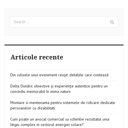
Top
8
cele
mai
Search
Sear
mici
for:
rase
de
caini
Articole recente
Din culisele unui eveniment reușit: detaliile care contează
Delta Dunării: obiective și experiențe autentice pentru un
concediu memorabil în inima naturii
Montare si mentenanta pentru sistemele de ridicare dedicate
persoanelor cu dizabilitati
Cum poate un avocat comercial sa schimbe rezultatul unui
litigiu complex in sectorul energiei solare?