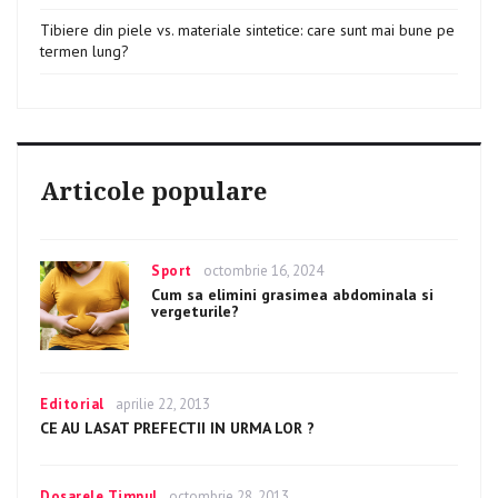
Tibiere din piele vs. materiale sintetice: care sunt mai bune pe
termen lung?
Articole populare
Categories
Sport
Posted
octombrie 16, 2024
on
Cum sa elimini grasimea abdominala si
vergeturile?
Categories
Editorial
Posted
aprilie 22, 2013
on
CE AU LASAT PREFECTII IN URMA LOR ?
Categories
Dosarele Timpul
Posted
octombrie 28, 2013