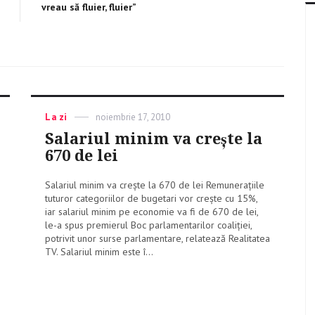
post:
vreau să fluier, fluier”
Categories
La zi
Posted
noiembrie 17, 2010
on
Salariul minim va crește la
670 de lei
Salariul minim va crește la 670 de lei Remunerațiile
tuturor categoriilor de bugetari vor creşte cu 15%,
iar salariul minim pe economie va fi de 670 de lei,
le-a spus premierul Boc parlamentarilor coaliţiei,
potrivit unor surse parlamentare, relatează Realitatea
TV. Salariul minim este î...