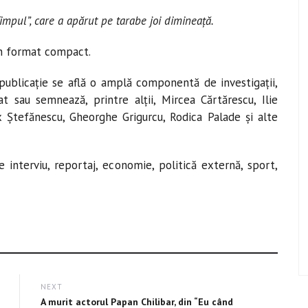
impul”, care a apărut pe tarabe joi dimineață.
-un format compact.
 publicaţie se află o amplă componentă de investigaţii,
t sau semnează, printre alţii, Mircea Cărtărescu, Ilie
x Ștefănescu, Gheorghe Grigurcu, Rodica Palade și alte
interviu, reportaj, economie, politică externă, sport,
NEXT
Next
A murit actorul Papan Chilibar, din “Eu când