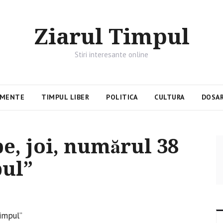
Ziarul Timpul
Stiri interesante online
IMENTE
TIMPUL LIBER
POLITICA
CULTURA
DOSAR
e, joi, numărul 38
pul”
1
Timpul”