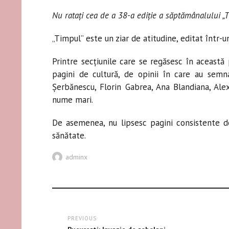
Nu ratați cea de a 38-a ediție a săptămânalului „T
„Timpul” este un ziar de atitudine, editat într
Printre secţiunile care se regăsesc în această
pagini de cultură, de opinii în care au semna
Șerbănescu, Florin Gabrea, Ana Blandiana, Ale
nume mari.
De asemenea, nu lipsesc pagini consistente de 
sănătate.
Author
adminx
Post
PREVIOUS
navigation