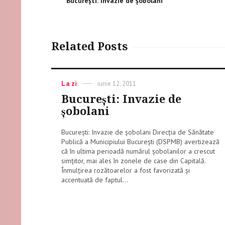
Previous
București: Invazie de şobolani
post:
Related Posts
Categories
La zi
Posted
iunie 12, 2011
on
București: Invazie de
şobolani
București: Invazie de şobolani Direcţia de Sănătate
Publică a Municipiului Bucureşti (DSPMB) avertizează
că în ultima perioadă numărul şobolanilor a crescut
simţitor, mai ales în zonele de case din Capitală.
Înmulţirea rozătoarelor a fost favorizată și
accentuată de faptul...