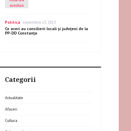
Categories
Politica
Posted
septembrie 13, 2013
on
Ce averi au consilierii locali şi judeţeni de la
PP-DD Constanţa
Categorii
Actualitate
Afaceri
Cultura