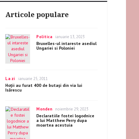
Articole populare
Categories
Politica
Posted
ianuarie 13, 2023
on
Bruxelles-ul intareste asediul
Ungariei si Poloniei
Categories
La zi
Posted
ianuarie 25, 2011
on
Hoții au furat 400 de butași din via lui
Isărescu
Categories
Monden
Posted
noiembrie 29, 2023
on
Declaratiile fostei logodnice
a lui Matthew Perry dupa
moartea acestuia