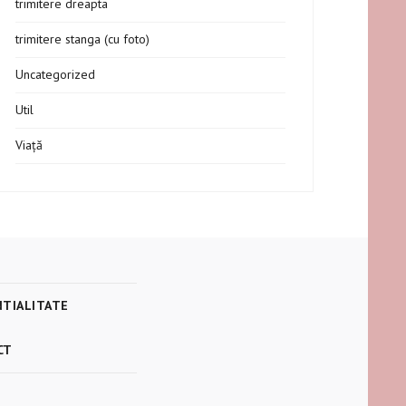
trimitere dreapta
trimitere stanga (cu foto)
Uncategorized
Util
Viață
NTIALITATE
CT