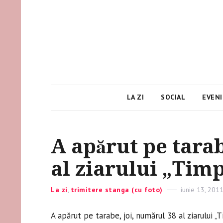
LA ZI
SOCIAL
EVEN
A apărut pe tarab
al ziarului „Tim
Categories
La zi
,
trimitere stanga (cu foto)
Posted
iunie 13, 201
on
A apărut pe tarabe, joi, numărul 38 al ziarului „