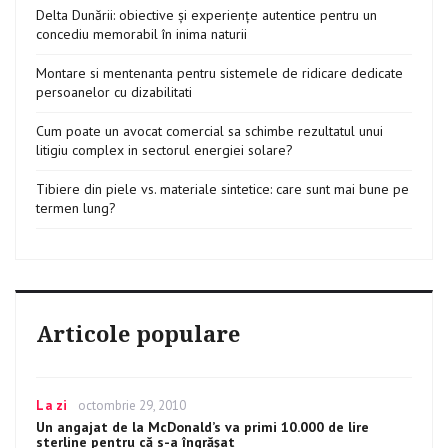
spune
Delta Dunării: obiective și experiențe autentice pentru un
presedintele
concediu memorabil în inima naturii
Montare si mentenanta pentru sistemele de ridicare dedicate
persoanelor cu dizabilitati
Cum poate un avocat comercial sa schimbe rezultatul unui
litigiu complex in sectorul energiei solare?
Tibiere din piele vs. materiale sintetice: care sunt mai bune pe
termen lung?
Articole populare
Categories
La zi
Posted
octombrie 29, 2010
on
Un angajat de la McDonald’s va primi 10.000 de lire
sterline pentru că s-a îngrăşat