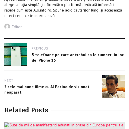
alege soluția simplă și eficientă: o platformă dedicată informării
rapide cum este Alo.info.ro. Spune adio căutărilor lungi și accesează
direct ceea ce te interesează.
Author
Editor
Post
PREVIOUS
navigation
Previous
5 telefoane pe care ar trebui sa le cumperi in loc
post:
de iPhone 15
NEXT
Next
7 cele mai bune filme cu Al Pacino de vizionat
post:
neaparat
Related Posts