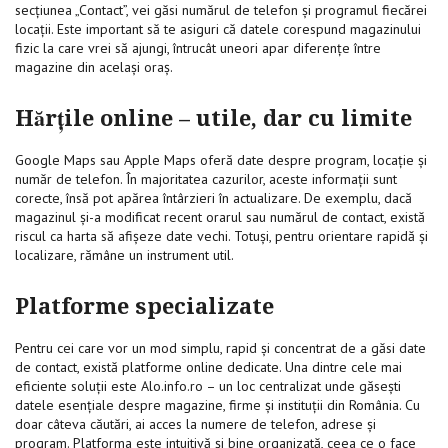
secțiunea „Contact”, vei găsi numărul de telefon și programul fiecărei
locații. Este important să te asiguri că datele corespund magazinului
fizic la care vrei să ajungi, întrucât uneori apar diferențe între
magazine din același oraș.
Hărțile online – utile, dar cu limite
Google Maps sau Apple Maps oferă date despre program, locație și
număr de telefon. În majoritatea cazurilor, aceste informații sunt
corecte, însă pot apărea întârzieri în actualizare. De exemplu, dacă
magazinul și-a modificat recent orarul sau numărul de contact, există
riscul ca harta să afișeze date vechi. Totuși, pentru orientare rapidă și
localizare, rămâne un instrument util.
Platforme specializate
Pentru cei care vor un mod simplu, rapid și concentrat de a găsi date
de contact, există platforme online dedicate. Una dintre cele mai
eficiente soluții este Alo.info.ro – un loc centralizat unde găsești
datele esențiale despre magazine, firme și instituții din România. Cu
doar câteva căutări, ai acces la numere de telefon, adrese și
program. Platforma este intuitivă și bine organizată, ceea ce o face