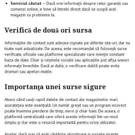
Serviciul căutat
– Dacă vrei informații despre retur, garanții sau
comenzi online, e bine să întrebi direct dacă se ocupă acel
magazin cu problema ta.
Verifică de două ori sursa
Informațiile de contact sunt adesea copiate pe diferite site-uri, dar nu
toate sunt actualizate. De aceea, este recomandat să folosești surse
verificate, oficiale sau platforme specializate care mențin constant
baza de date. Chiar și rețelele sociale sau aplicațiile pot afișa uneori
informații învechite. Dacă ai dubii, o verificare dublă poate evita
drumuri sau apeluri inutile.
Importanța unei surse sigure
Atunci când cauți rapid datele de contact ale magazinelor mari,
acuratețea este esențială. Un număr greșit sau un program incorect
poate însemna pierdere de timp, nervi și chiar bani. De aceea, o
platformă centralizată care oferă aceste informații într-un mod
simplu și clar este o resursă importantă pentru orice utilizator.
Așadar, dacă vrei să eviți căutările obositoare și sursele incerte,