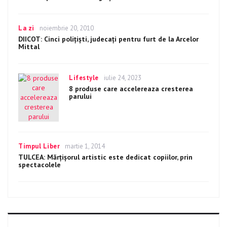
Categories
La zi
Posted
noiembrie 20, 2010
on
DIICOT: Cinci poliţişti, judecaţi pentru furt de la Arcelor
Mittal
Categories
Lifestyle
Posted
iulie 24, 2023
on
8 produse care accelereaza cresterea
parului
Categories
Timpul Liber
Posted
martie 1, 2014
on
TULCEA: Mărţişorul artistic este dedicat copiilor, prin
spectacolele