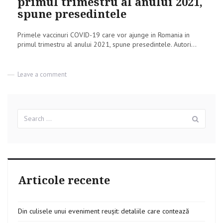
primul trimestru al anului 2021,
spune presedintele
Primele vaccinuri COVID-19 care vor ajunge in Romania in
primul trimestru al anului 2021, spune presedintele. Autori...
Leave a comment
on
Primele
vaccinuri
COVID-
19
Search
Sear
ar
for:
trebui
sa
ajunga
in
Romania
in
Articole recente
primul
trimestru
al
anului
Din culisele unui eveniment reușit: detaliile care contează
2021,