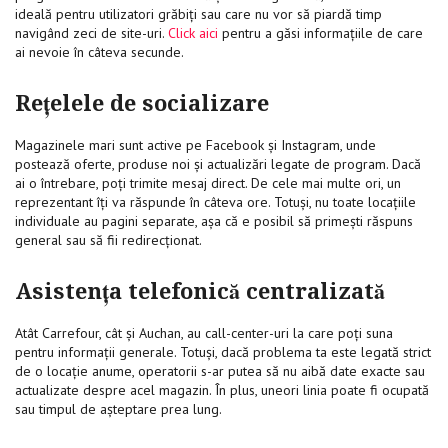
ideală pentru utilizatori grăbiți sau care nu vor să piardă timp
navigând zeci de site-uri.
Click aici
pentru a găsi informațiile de care
ai nevoie în câteva secunde.
Rețelele de socializare
Magazinele mari sunt active pe Facebook și Instagram, unde
postează oferte, produse noi și actualizări legate de program. Dacă
ai o întrebare, poți trimite mesaj direct. De cele mai multe ori, un
reprezentant îți va răspunde în câteva ore. Totuși, nu toate locațiile
individuale au pagini separate, așa că e posibil să primești răspuns
general sau să fii redirecționat.
Asistența telefonică centralizată
Atât Carrefour, cât și Auchan, au call-center-uri la care poți suna
pentru informații generale. Totuși, dacă problema ta este legată strict
de o locație anume, operatorii s-ar putea să nu aibă date exacte sau
actualizate despre acel magazin. În plus, uneori linia poate fi ocupată
sau timpul de așteptare prea lung.