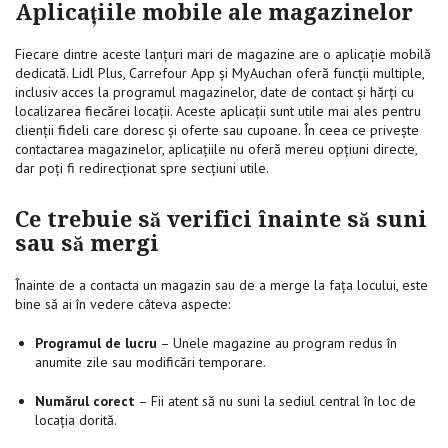
Aplicațiile mobile ale magazinelor
Fiecare dintre aceste lanțuri mari de magazine are o aplicație mobilă
dedicată. Lidl Plus, Carrefour App și MyAuchan oferă funcții multiple,
inclusiv acces la programul magazinelor, date de contact și hărți cu
localizarea fiecărei locații. Aceste aplicații sunt utile mai ales pentru
clienții fideli care doresc și oferte sau cupoane. În ceea ce privește
contactarea magazinelor, aplicațiile nu oferă mereu opțiuni directe,
dar poți fi redirecționat spre secțiuni utile.
Ce trebuie să verifici înainte să suni
sau să mergi
Înainte de a contacta un magazin sau de a merge la fața locului, este
bine să ai în vedere câteva aspecte:
Programul de lucru
– Unele magazine au program redus în
anumite zile sau modificări temporare.
Numărul corect
– Fii atent să nu suni la sediul central în loc de
locația dorită.