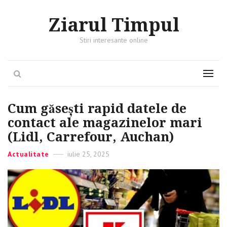
Ziarul Timpul
Stiri interesante online
Search
Menu
Cum găsești rapid datele de
contact ale magazinelor mari
(Lidl, Carrefour, Auchan)
Categories
Actualitate
Posted
iulie 25, 2025
on