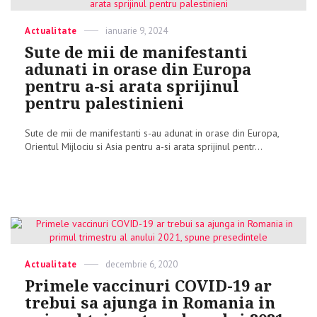
Categories
Actualitate
Posted
ianuarie 9, 2024
on
Sute de mii de manifestanti
adunati in orase din Europa
pentru a-si arata sprijinul
pentru palestinieni
Sute de mii de manifestanti s-au adunat in orase din Europa,
Orientul Mijlociu si Asia pentru a-si arata sprijinul pentr...
Categories
Actualitate
Posted
decembrie 6, 2020
on
Primele vaccinuri COVID-19 ar
trebui sa ajunga in Romania in