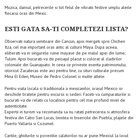
Muzica, dansul, petrecerile si tot felul de vibratii festive umplu aleile
fiecarui oras din Mexic.
ESTI GATA SA-TI COMPLETEZI LISTA?
Observati natura uimitoare din Cancun, apoi mergeti spre Chichen
Itza, cel mai important oras antic al culturii Maya. Dupa aceea,
eliberati-va in singurele ruine mayase de pe malul apei din lume,
Tulum. Apoi bucurati-va de peisajul placut si colorat al cladirilor
coloniale din Guanajuato. In ceea ce priveste esenta patrimoniului,
istoricul Zacatecas este aici pentru tine, cu situri culturale precum
Mina El Eden, Museo de Pedro Colonel si multe altele.
Pentru viata locala si traditionala a mexicanilor, orasul Mexico isi
deschide bratele pentru excursii si sederi. Faceti-va cumparaturile si
bucurati-va de relatii cu localnicii pentru cel mai profund nivel de
autenticitate.
Expertii in turism va recomanda sa nu ratati petrecerea si atmosfera
festiva din Cabo San Lucas, linistea in bisericile din Puebla, plajele din
Puerto Vallarta si Cozumel.
Cartile, ghidurile si povestile calatorilor nu ar pune Mexicul la locul