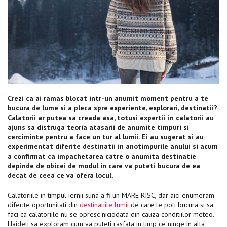
Crezi ca ai ramas blocat intr-un anumit moment pentru a te
bucura de lume si a pleca spre experiente, explorari, destinatii?
Calatorii ar putea sa creada asa, totusi expertii in calatorii au
ajuns sa distruga teoria atasarii de anumite timpuri si
cerciminte pentru a face un tur al lumii. Ei au sugerat si au
experimentat diferite destinatii in anotimpurile anului si acum
a confirmat ca impachetarea catre o anumita destinatie
depinde de obicei de modul in care va puteti bucura de ea
decat de ceea ce va ofera locul.
Calatoriile in timpul iernii suna a fi un MARE RISC, dar aici enumeram
diferite oportunitati din
destinatiile lumii
de care te poti bucura si sa
faci ca calatoriile nu se opresc niciodata din cauza conditiilor meteo.
Haideti sa exploram cum va puteti rasfata in timp ce ninge in alta