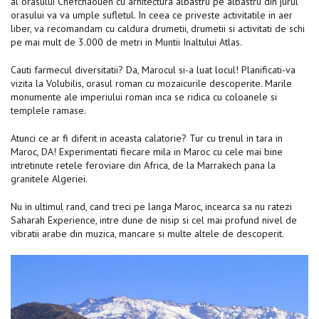
al orasului Chefchaouen cu arhitectura albastru pe albastru din jurul
orasului va va umple sufletul. In ceea ce priveste activitatile in aer
liber, va recomandam cu caldura drumetii, drumetii si activitati de schi
pe mai mult de 3.000 de metri in Muntii Inaltului Atlas.
Cauti farmecul diversitatii? Da, Marocul si-a luat locul! Planificati-va
vizita la Volubilis, orasul roman cu mozaicurile descoperite. Marile
monumente ale imperiului roman inca se ridica cu coloanele si
templele ramase.
Atunci ce ar fi diferit in aceasta calatorie? Tur cu trenul in tara in
Maroc, DA! Experimentati fiecare mila in Maroc cu cele mai bine
intretinute retele feroviare din Africa, de la Marrakech pana la
granitele Algeriei.
Nu in ultimul rand, cand treci pe langa Maroc, incearca sa nu ratezi
Saharah Experience, intre dune de nisip si cel mai profund nivel de
vibratii arabe din muzica, mancare si multe altele de descoperit.