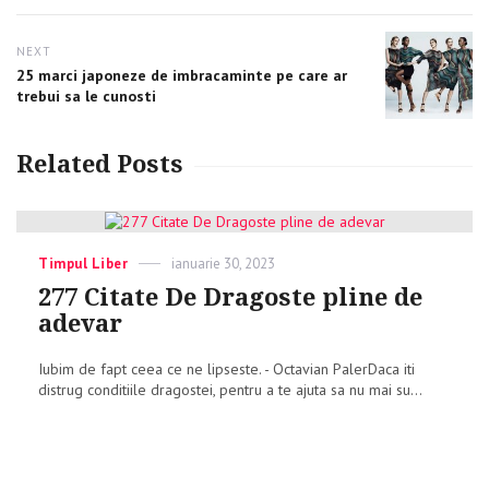
NEXT
Next
25 marci japoneze de imbracaminte pe care ar
post:
trebui sa le cunosti
Related Posts
Categories
Timpul Liber
Posted
ianuarie 30, 2023
on
277 Citate De Dragoste pline de
adevar
Iubim de fapt ceea ce ne lipseste. - Octavian PalerDaca iti
distrug conditiile dragostei, pentru a te ajuta sa nu mai su...