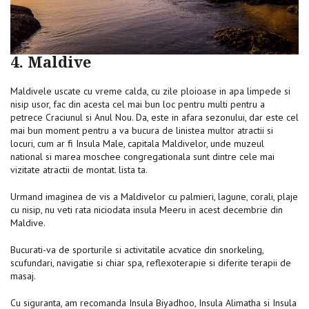
4. Maldive
Maldivele uscate cu vreme calda, cu zile ploioase in apa limpede si
nisip usor, fac din acesta cel mai bun loc pentru multi pentru a
petrece Craciunul si Anul Nou. Da, este in afara sezonului, dar este cel
mai bun moment pentru a va bucura de linistea multor atractii si
locuri, cum ar fi Insula Male, capitala Maldivelor, unde muzeul
national si marea moschee congregationala sunt dintre cele mai
vizitate atractii de montat. lista ta.
Urmand imaginea de vis a Maldivelor cu palmieri, lagune, corali, plaje
cu nisip, nu veti rata niciodata insula Meeru in acest decembrie din
Maldive.
Bucurati-va de sporturile si activitatile acvatice din snorkeling,
scufundari, navigatie si chiar spa, reflexoterapie si diferite terapii de
masaj.
Cu siguranta, am recomanda Insula Biyadhoo, Insula Alimatha si Insula