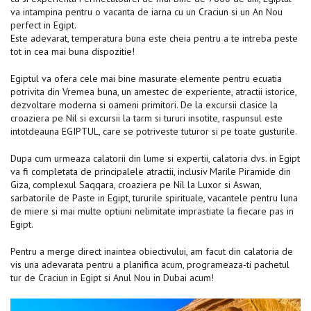
va intampina pentru o vacanta de iarna cu un Craciun si un An Nou
perfect in Egipt.
Este adevarat, temperatura buna este cheia pentru a te intreba peste
tot in cea mai buna dispozitie!
Egiptul va ofera cele mai bine masurate elemente pentru ecuatia
potrivita din Vremea buna, un amestec de experiente, atractii istorice,
dezvoltare moderna si oameni primitori. De la excursii clasice la
croaziera pe Nil si excursii la tarm si tururi insotite, raspunsul este
intotdeauna EGIPTUL, care se potriveste tuturor si pe toate gusturile.
Dupa cum urmeaza calatorii din lume si expertii, calatoria dvs. in Egipt
va fi completata de principalele atractii, inclusiv Marile Piramide din
Giza, complexul Saqqara, croaziera pe Nil la Luxor si Aswan,
sarbatorile de Paste in Egipt, tururile spirituale, vacantele pentru luna
de miere si mai multe optiuni nelimitate imprastiate la fiecare pas in
Egipt.
Pentru a merge direct inaintea obiectivului, am facut din calatoria de
vis una adevarata pentru a planifica acum, programeaza-ti pachetul
tur de Craciun in Egipt si Anul Nou in Dubai acum!