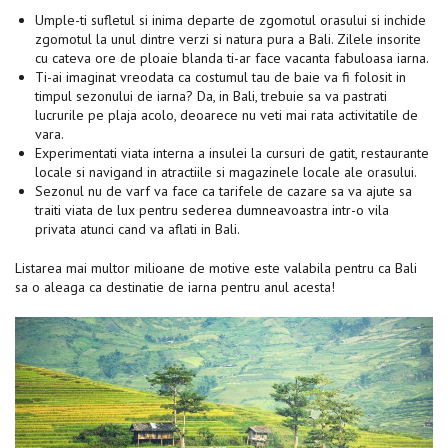
Umple-ti sufletul si inima departe de zgomotul orasului si inchide
zgomotul la unul dintre verzi si natura pura a Bali. Zilele insorite
cu cateva ore de ploaie blanda ti-ar face vacanta fabuloasa iarna.
Ti-ai imaginat vreodata ca costumul tau de baie va fi folosit in
timpul sezonului de iarna? Da, in Bali, trebuie sa va pastrati
lucrurile pe plaja acolo, deoarece nu veti mai rata activitatile de
vara.
Experimentati viata interna a insulei la cursuri de gatit, restaurante
locale si navigand in atractiile si magazinele locale ale orasului.
Sezonul nu de varf va face ca tarifele de cazare sa va ajute sa
traiti viata de lux pentru sederea dumneavoastra intr-o vila
privata atunci cand va aflati in Bali.
Listarea mai multor milioane de motive este valabila pentru ca Bali
sa o aleaga ca destinatie de iarna pentru anul acesta!