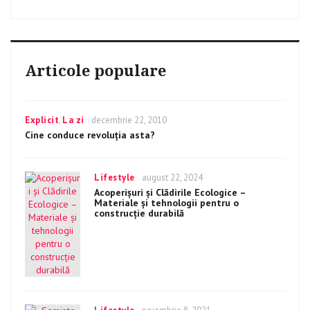
Articole populare
Categories
Explicit
,
La zi
Posted
decembrie 22, 2010
on
Cine conduce revoluția asta?
Categories
Lifestyle
Posted
august 22, 2024
on
Acoperişuri şi Clădirile Ecologice –
Materiale şi tehnologii pentru o
construcţie durabilă