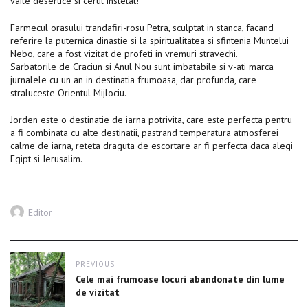
vaile desertice si cerul instelat!
Farmecul orasului trandafiri-rosu Petra, sculptat in stanca, facand
referire la puternica dinastie si la spiritualitatea si sfintenia Muntelui
Nebo, care a fost vizitat de profeti in vremuri stravechi.
Sarbatorile de Craciun si Anul Nou sunt imbatabile si v-ati marca
jurnalele cu un an in destinatia frumoasa, dar profunda, care
straluceste Orientul Mijlociu.
Jorden este o destinatie de iarna potrivita, care este perfecta pentru
a fi combinata cu alte destinatii, pastrand temperatura atmosferei
calme de iarna, reteta draguta de escortare ar fi perfecta daca alegi
Egipt si Ierusalim.
Author
Editor
Post
PREVIOUS
navigation
Previous
Cele mai frumoase locuri abandonate din lume
post:
de vizitat