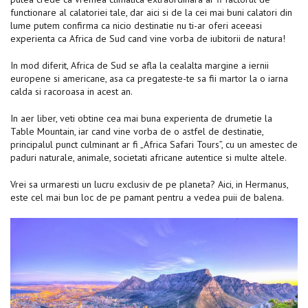
functionare al calatoriei tale, dar aici si de la cei mai buni calatori din
lume putem confirma ca nicio destinatie nu ti-ar oferi aceeasi
experienta ca Africa de Sud cand vine vorba de iubitorii de natura!
In mod diferit, Africa de Sud se afla la cealalta margine a iernii
europene si americane, asa ca pregateste-te sa fii martor la o iarna
calda si racoroasa in acest an.
In aer liber, veti obtine cea mai buna experienta de drumetie la
Table Mountain, iar cand vine vorba de o astfel de destinatie,
principalul punct culminant ar fi „Africa Safari Tours”, cu un amestec de
paduri naturale, animale, societati africane autentice si multe altele.
Vrei sa urmaresti un lucru exclusiv de pe planeta? Aici, in Hermanus,
este cel mai bun loc de pe pamant pentru a vedea puii de balena.