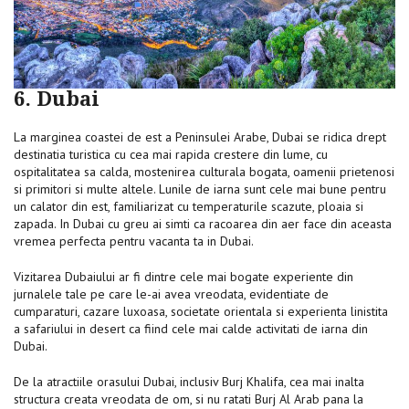
6. Dubai
La marginea coastei de est a Peninsulei Arabe, Dubai se ridica drept
destinatia turistica cu cea mai rapida crestere din lume, cu
ospitalitatea sa calda, mostenirea culturala bogata, oamenii prietenosi
si primitori si multe altele. Lunile de iarna sunt cele mai bune pentru
un calator din est, familiarizat cu temperaturile scazute, ploaia si
zapada. In Dubai cu greu ai simti ca racoarea din aer face din aceasta
vremea perfecta pentru vacanta ta in Dubai.
Vizitarea Dubaiului ar fi dintre cele mai bogate experiente din
jurnalele tale pe care le-ai avea vreodata, evidentiate de
cumparaturi, cazare luxoasa, societate orientala si experienta linistita
a safariului in desert ca fiind cele mai calde activitati de iarna din
Dubai.
De la atractiile orasului Dubai, inclusiv Burj Khalifa, cea mai inalta
structura creata vreodata de om, si nu ratati Burj Al Arab pana la