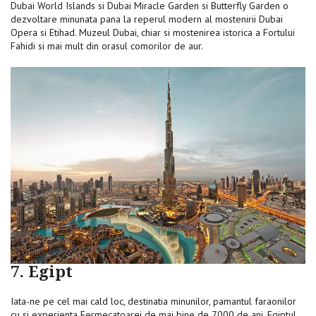
Dubai World Islands si Dubai Miracle Garden si Butterfly Garden o
dezvoltare minunata pana la reperul modern al mostenirii Dubai
Opera si Etihad. Muzeul Dubai, chiar si mostenirea istorica a Fortului
Fahidi si mai mult din orasul comorilor de aur.
7. Egipt
Iata-ne pe cel mai cald loc, destinatia minunilor, pamantul faraonilor
cu si experienta Fermecatoarei de mai bine de 7000 de ani, Egiptul