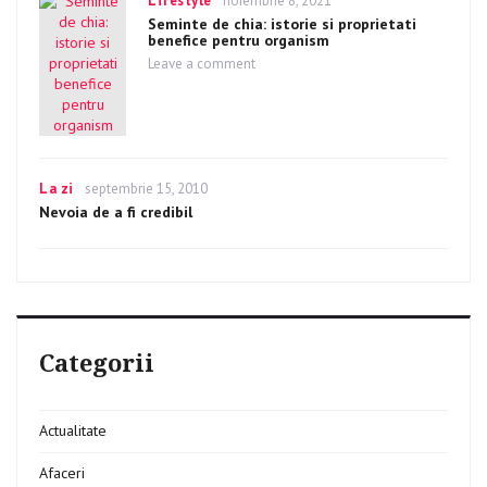
Categories
Lifestyle
Posted
noiembrie 8, 2021
on
Seminte de chia: istorie si proprietati
benefice pentru organism
Leave a comment
on
Seminte
de
chia:
istorie
si
proprietati
Categories
La zi
Posted
septembrie 15, 2010
benefice
on
Nevoia de a fi credibil
pentru
organism
Categorii
Actualitate
Afaceri