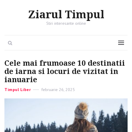
Ziarul Timpul
Stiri interesante online
Search
Menu
Cele mai frumoase 10 destinatii
de iarna si locuri de vizitat in
ianuarie
Categories
Timpul Liber
Posted
februarie 26, 2025
on