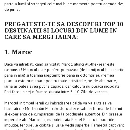
parte a lumii si strangeti cele mai bune momente pentru agenda dvs.
de jurnal.
PREGATESTE-TE SA DESCOPERI TOP 10
DESTINATII SI LOCURI DIN LUME IN
CARE SA MERGI IARNA:
1. Maroc
Daca va intrebati, cand sa vizitati Maroc, atunci All-the-Year este
raspunsul! Marocul este perfect primavara (de la mijlocul lunii martie
pana in mai) si toamna (septembrie pana in octombrie), vremea
placuta este primitoare pentru toate activitatile, pe de alta parte,
iarna ar putea avea putina zapada, dar caldura nu pleaca niciodata.
Poti face un sejur frumos-durata intre 5 -10 Zile de vacanta.
Marocul in timpul iernii cu imbratisarea calda va va ajuta sa va
bucurati de Medina din Marrakesh cu aleile sale in forma de labirint
si experienta de cumparaturi de la produsele autentice. Din orasele
imperiale ale Marocului, nu puteti rata Fes el Bali, cu tabacariile
imputite, tencuielile ciobite si usile vechi superbe. Farmecul captivant