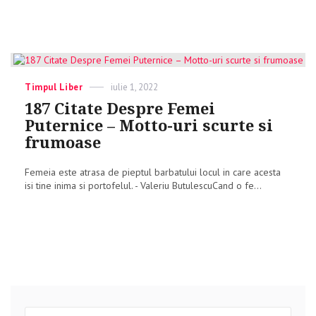
Categories
Timpul Liber
Posted
iulie 1, 2022
on
187 Citate Despre Femei
Puternice – Motto-uri scurte si
frumoase
Femeia este atrasa de pieptul barbatului locul in care acesta
isi tine inima si portofelul. - Valeriu ButulescuCand o fe...
Search
Sear