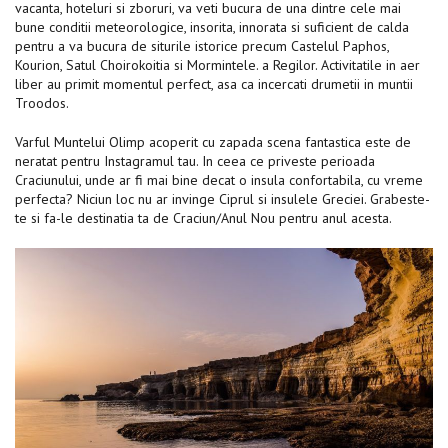
vacanta, hoteluri si zboruri, va veti bucura de una dintre cele mai
bune conditii meteorologice, insorita, innorata si suficient de calda
pentru a va bucura de siturile istorice precum Castelul Paphos,
Kourion, Satul Choirokoitia si Mormintele. a Regilor. Activitatile in aer
liber au primit momentul perfect, asa ca incercati drumetii in muntii
Troodos.
Varful Muntelui Olimp acoperit cu zapada scena fantastica este de
neratat pentru Instagramul tau. In ceea ce priveste perioada
Craciunului, unde ar fi mai bine decat o insula confortabila, cu vreme
perfecta? Niciun loc nu ar invinge Ciprul si insulele Greciei. Grabeste-
te si fa-le destinatia ta de Craciun/Anul Nou pentru anul acesta.