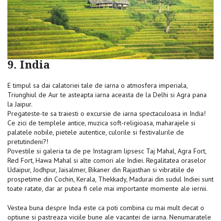
9. India
E timpul sa dai calatoriei tale de iarna o atmosfera imperiala,
Triunghiul de Aur te asteapta iarna aceasta de la Delhi si Agra pana
la Jaipur.
Pregateste-te sa traiesti o excursie de iarna spectaculoasa in India!
Ce zici de templele antice, muzica soft-religioasa, maharajele si
palatele nobile, pietele autentice, culorile si festivalurile de
pretutindeni?!
Povestile si galeria ta de pe Instagram lipsesc Taj Mahal, Agra Fort,
Red Fort, Hawa Mahal si alte comori ale Indiei. Regalitatea oraselor
Udaipur, Jodhpur, Jaisalmer, Bikaner din Rajasthan si vibratiile de
prospetime din Cochin, Kerala, Thekkady, Madurai din sudul Indiei sunt
toate ratate, dar ar putea fi cele mai importante momente ale iernii.
Vestea buna despre Inda este ca poti combina cu mai mult decat o
optiune si pastreaza viciile bune ale vacantei de iarna. Nenumaratele