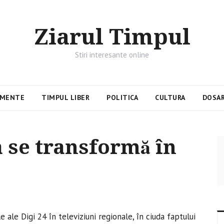
Ziarul Timpul
Stiri interesante online
IMENTE
TIMPUL LIBER
POLITICA
CULTURA
DOSAR
a se transformă în
 ale Digi 24 în televiziuni regionale, în ciuda faptului