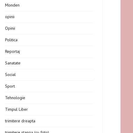
Monden
opinii
Opinii
Politica
Reportaj
Sanatate
Social
Sport
Tehnologie
Timpul Liber
trimitere dreapta
trimitere stanga (cu foto)