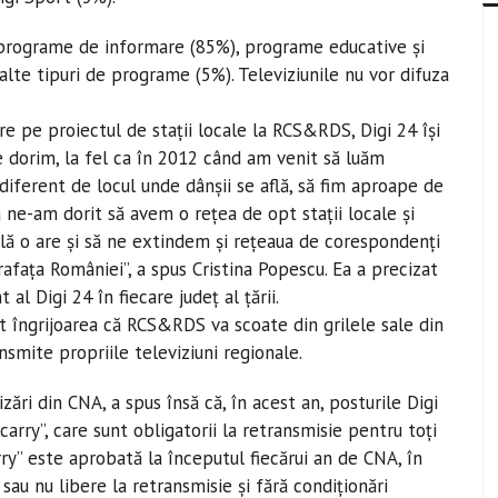
: programe de informare (85%), programe educative şi
alte tipuri de programe (5%). Televiziunile nu vor difuza
e pe proiectul de staţii locale la RCS&RDS, Digi 24 îşi
e dorim, la fel ca în 2012 când am venit să luăm
ndiferent de locul unde dânşii se află, să fim aproape de
ne-am dorit să avem o reţea de opt staţii locale şi
lă o are şi să ne extindem şi reţeaua de corespondenţi
afaţa României”, a spus Cristina Popescu. Ea a precizat
l Digi 24 în fiecare judeţ al ţării.
 îngrijoarea că RCS&RDS va scoate din grilele sale din
ansmite propriile televiziuni regionale.
zări din CNA, a spus însă că, în acest an, posturile Digi
 carry”, care sunt obligatorii la retransmisie pentru toţi
ry” este aprobată la începutul fiecărui an de CNA, în
 sau nu libere la retransmisie şi fără condiţionări