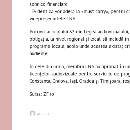
tehnico-financiare.
„Evident că vor adera la «must carry», pentru că 
vicepreşedintele CNA.
Potrivit articolului 82 din Legea audiovizualului
obligaţia, la nivel regional şi local, să includă
programe locale, acolo unde acestea există; cri
audienţe”.
În cele din urmă, membrii CNA au aprobat în u
licenţelor audiovizuale pentru serviciile de pr
Constanţa, Craiova, Iaşi, Oradea şi Timişoara, res
Sursa: ZF.ro
Author
adminx