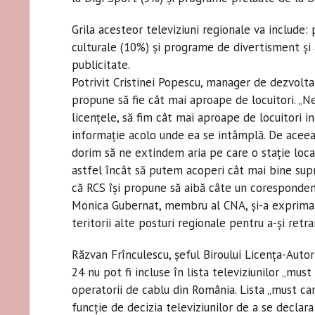
Grila acesteor televiziuni regionale va include
culturale (10%) şi programe de divertisment şi 
publicitate.
Potrivit Cristinei Popescu, manager de dezvoltar
propune să fie cât mai aproape de locuitori. „N
licenţele, să fim cât mai aproape de locuitori i
informaţie acolo unde ea se intâmplă. De aceea 
dorim să ne extindem aria pe care o staţie loca
astfel încât să putem acoperi cât mai bine supr
că RCS îşi propune să aibă câte un corespondent a
Monica Gubernat, membru al CNA, şi-a exprimat
teritorii alte posturi regionale pentru a-şi retr
Răzvan Frînculescu, şeful Biroului Licenţa-Autori
24 nu pot fi incluse în lista televiziunilor „must
operatorii de cablu din România. Lista „must car
funcţie de decizia televiziunilor de a se declara