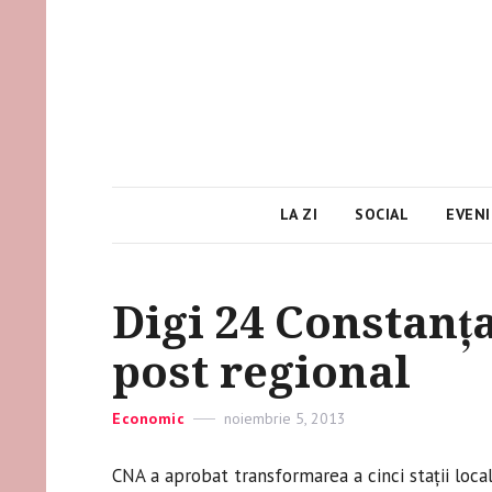
LA ZI
SOCIAL
EVEN
Digi 24 Constanț
post regional
Categories
Economic
Posted
noiembrie 5, 2013
on
CNA a aprobat transformarea a cinci staţii locale