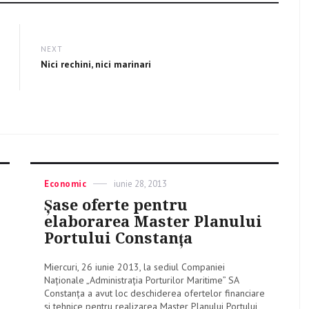
NEXT
Next
Nici rechini, nici marinari
post:
Categories
Economic
Posted
iunie 28, 2013
on
Şase oferte pentru
elaborarea Master Planului
Portului Constanţa
Miercuri, 26 iunie 2013, la sediul Companiei
Naţionale „Administraţia Porturilor Maritime” SA
Constanţa a avut loc deschiderea ofertelor financiare
şi tehnice pentru realizarea Master Planului Portului