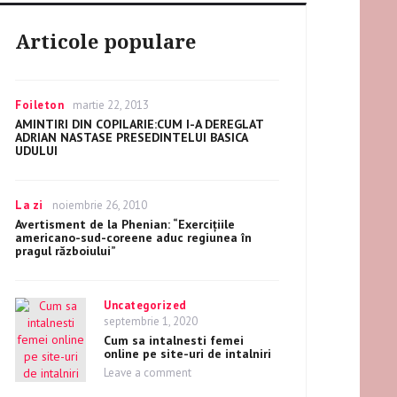
Articole populare
Categories
Foileton
Posted
martie 22, 2013
on
AMINTIRI DIN COPILARIE:CUM I-A DEREGLAT
ADRIAN NASTASE PRESEDINTELUI BASICA
UDULUI
Categories
La zi
Posted
noiembrie 26, 2010
on
Avertisment de la Phenian: “Exerciţiile
americano-sud-coreene aduc regiunea în
pragul războiului”
Categories
Uncategorized
Posted
septembrie 1, 2020
on
Cum sa intalnesti femei
online pe site-uri de intalniri
Leave a comment
on
Cum