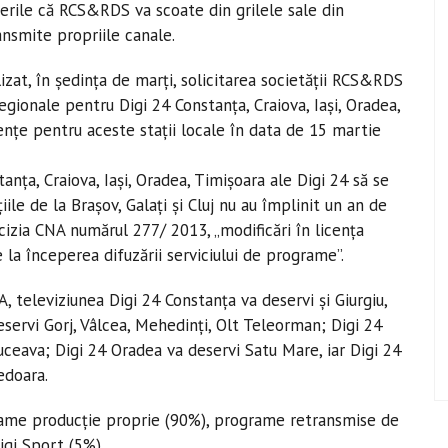
merile că RCS&RDS va scoate din grilele sale din
ansmite propriile canale.
lizat, în şedinţa de marţi, solicitarea societăţii RCS&RDS
egionale pentru Digi 24 Constanţa, Craiova, Iaşi, Oradea,
icenţe pentru aceste staţii locale în data de 15 martie
anţa, Craiova, Iaşi, Oradea, Timişoara ale Digi 24 să se
ile de la Braşov, Galaţi şi Cluj nu au împlinit un an de
Decizia CNA numărul 277/ 2013, „modificări în licenţa
la începerea difuzării serviciului de programe”.
, televiziunea Digi 24 Constanţa va deservi şi Giurgiu,
deservi Gorj, Vâlcea, Mehedinţi, Olt Teleorman; Digi 24
Suceava; Digi 24 Oradea va deservi Satu Mare, iar Digi 24
edoara.
grame producţie proprie (90%), programe retransmise de
igi Sport (5%).