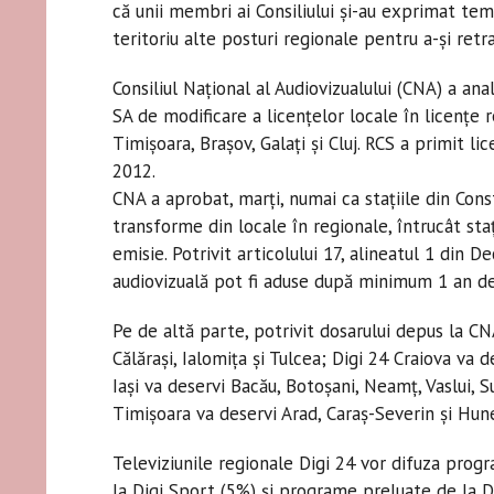
că unii membri ai Consiliului şi-au exprimat te
teritoriu alte posturi regionale pentru a-şi retr
Consiliul Naţional al Audiovizualului (CNA) a ana
SA de modificare a licenţelor locale în licenţe r
Timişoara, Braşov, Galaţi şi Cluj. RCS a primit l
2012.
CNA a aprobat, marţi, numai ca staţiile din Const
transforme din locale în regionale, întrucât staţi
emisie. Potrivit articolului 17, alineatul 1 din 
audiovizuală pot fi aduse după minimum 1 an de 
Pe de altă parte, potrivit dosarului depus la CNA
Călăraşi, Ialomiţa şi Tulcea; Digi 24 Craiova va 
Iaşi va deservi Bacău, Botoşani, Neamţ, Vaslui, 
Timişoara va deservi Arad, Caraş-Severin şi Hun
Televiziunile regionale Digi 24 vor difuza pro
la Digi Sport (5%) şi programe preluate de la D