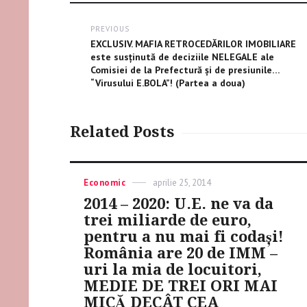
Post
PREVIOUS
Previous
EXCLUSIV. MAFIA RETROCEDĂRILOR IMOBILIARE
navigation
post:
este susţinută de deciziile NELEGALE ale
Comisiei de la Prefectură şi de presiunile…
“Virusului E.BOLA”! (Partea a doua)
Related Posts
Categories
Economic
Posted
aprilie 25, 2014
on
2014 – 2020: U.E. ne va da
trei miliarde de euro,
pentru a nu mai fi codaşi!
România are 20 de IMM –
uri la mia de locuitori,
MEDIE DE TREI ORI MAI
MICĂ DECÂT CEA