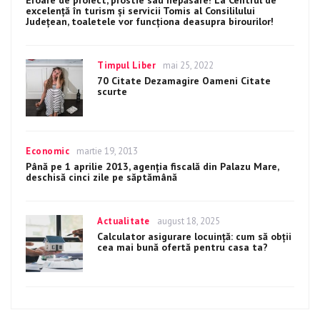
Eroare de proiect, prostie sau nepăsare! La Centrul de
excelenţă în turism şi servicii Tomis al Consililului
Judeţean, toaletele vor funcţiona deasupra birourilor!
Categories
Timpul Liber
Posted
mai 25, 2022
on
70 Citate Dezamagire Oameni Citate
scurte
Categories
Economic
Posted
martie 19, 2013
on
Până pe 1 aprilie 2013, agenţia fiscală din Palazu Mare,
deschisă cinci zile pe săptămână
Categories
Actualitate
Posted
august 18, 2025
on
Calculator asigurare locuință: cum să obții
cea mai bună ofertă pentru casa ta?