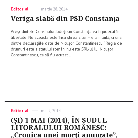
Categories
Editorial
Posted
martie 28, 2014
on
Veriga slabă din PSD Constanța
Președintele Consiliului Județean Constanța va fi judecat în
libertate. Nu aceasta este însă știrea zilei – era intuită, ci una
dintre declarațiile date de Nicușor Constantinescu. ”Regia de
drumuri este a statului român, nu este SRL-ul lui Nicușor
Constantinescu, ca să fiu acuzat ...
Categories
Editorial
Posted
mai 2, 2014
on
(ŞI) 1 MAI (2014), ÎN SUDUL
LITORALULUI ROMÂNESC:
„Cronica unei morţi anunţate”,