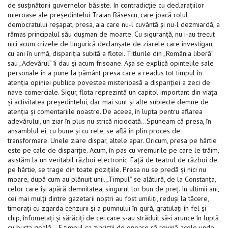
de susţinătorii guvernelor băsiste. In contradicţie cu declaraţiilor
mieroase ale preşedintelui Traian Băsescu, care joacă rolul
democratului reşapat, presa, aia care nu-l cuvântă şi nu-l dezmiardă, a
rămas principalul său duşman de moarte. Cu siguranţă, nu i-au trecut
nici acum crizele de lingurică declanşate de ziarele care investigau,
cu ani în urmă, dispariţia subită a flotei. Titlurile din „România liberă”
sau „Adevărul” îi dau şi acum frisoane. Aşa se explică opintelile sale
personale în a pune la pământ presa care a readus tot timpul în
atenţia opiniei publice povestea misterioasă a dispariţiei a zeci de
nave comerciale. Sigur, flota reprezintă un capitol important din viaţa
şi activitatea preşedintelui, dar mai sunt şi alte subiecte demne de
atenţia şi comentariile noastre. De aceea, în lupta pentru aflarea
adevărului, un ziar în plus nu strică niciodată…Spuneam că presa, în
ansamblul ei, cu bune şi cu rele, se află în plin proces de
transformare. Unele ziare dispar, altele apar. Oricum, presa pe hârtie
este pe cale de dispariţie. Acum, în pas cu vremurile pe care le trăim,
asistăm la un veritabil război electronic. Faţă de teatrul de război de
pe hârtie, se trage din toate poziţiile. Presa nu se predă şi nici nu
moare, după cum au plănuit unii. „Timpul” se alătură, de la Constanţa,
celor care îşi apără demnitatea, singurul lor bun de preţ. In ultimii ani,
cei mai mulţi dintre gazetarii noştri au fost umiliţi, reduşi la tăcere,
timoraţi cu zgarda cenzurii şi a pumnului în gură, gratulaţi în fel şi
chip, înfometaţi şi sărăciţi de cei care s-au străduit să-i arunce în luptă
cu burta goală… E timpul ca ziariştii de onoare să revină acolo unde