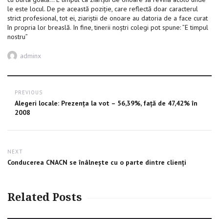
le este locul. De pe această poziţie, care reflectă doar caracterul
strict profesional, tot ei, ziariştii de onoare au datoria de a face curat
în propria lor breaslă. In fine, tinerii noştri colegi pot spune: ”E timpul
nostru”
Author
adminx
Post
PREVIOUS
navigation
Previous
Alegeri locale: Prezența la vot – 56,39%, față de 47,42% în
post:
2008
NEXT
Next
Conducerea CNACN se înâlnește cu o parte dintre clienți
post:
Related Posts