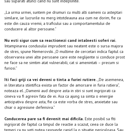
sau suparati atunci cand nu sunt indeplinite.
„La urma urmei, suntem pe drumuri cu multi alti oameni cu asteptari
similare, iar lucrurile nu merg intotdeauna asa cum ne dorim, fie ca
este din cauza vremii, a traficului sau a comportamentului de
conducere al altor persoane.”
Nu esti sigur cum sa reactionezi cand intalnesti soferi rai.
Intampinarea condusului imprudent sau neatent este o sursa majora
de stres, spune Nemerovski. „O multime de cercetari indica faptul ca
observarea unei alte persoane care este neglijente si conduce prost
ne face sa ne simtim atat vulnerabili, cat si amenintati – precum si
furiosi.”
Iti faci griji ca vei deveni o tinta a furiei rutiere.
„De asemenea,
in literatura stiintifica exista un factor de amorsare in furia rutiera”,
noteaza el. „Oamenii aud despre asta in stiri si sunt ingrijorati ca
cineva va fi agresiv fata de ei. Asa ca ajung sa simta o energie
anticipativa despre asta, fie ca este vorba de stres, anxietate sau
chiar o agresiune defensiva.”
Conducerea pare sa fi devenit mai dificila.
Este posibil sa fiti
ingrijorat de faptul ca timpul de reactie a scazut, ceea ce duce la
temeri ca nu veti putea raspunde rapid la o situatie periculoasa. Sau