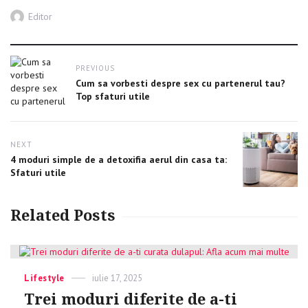
Author
Editor
Post
PREVIOUS
navigation
Previous
Cum sa vorbesti despre sex cu partenerul tau?
post:
Top sfaturi utile
NEXT
Next
4 moduri simple de a detoxifia aerul din casa ta:
post:
Sfaturi utile
Related Posts
Categories
Lifestyle
Posted
iulie 17, 2025
on
Trei moduri diferite de a-ti