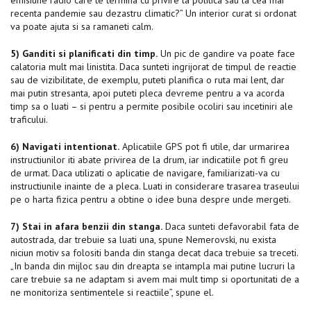
emisiune radio care te termina cu privire la politica sau la cea mai
recenta pandemie sau dezastru climatic?” Un interior curat si ordonat
va poate ajuta si sa ramaneti calm.
5) Ganditi si planificati din timp.
Un pic de gandire va poate face
calatoria mult mai linistita. Daca sunteti ingrijorat de timpul de reactie
sau de vizibilitate, de exemplu, puteti planifica o ruta mai lent, dar
mai putin stresanta, apoi puteti pleca devreme pentru a va acorda
timp sa o luati – si pentru a permite posibile ocoliri sau incetiniri ale
traficului.
6) Navigati intentionat.
Aplicatiile GPS pot fi utile, dar urmarirea
instructiunilor iti abate privirea de la drum, iar indicatiile pot fi greu
de urmat. Daca utilizati o aplicatie de navigare, familiarizati-va cu
instructiunile inainte de a pleca. Luati in considerare trasarea traseului
pe o harta fizica pentru a obtine o idee buna despre unde mergeti.
7) Stai in afara benzii din stanga.
Daca sunteti defavorabil fata de
autostrada, dar trebuie sa luati una, spune Nemerovski, nu exista
niciun motiv sa folositi banda din stanga decat daca trebuie sa treceti.
„In banda din mijloc sau din dreapta se intampla mai putine lucruri la
care trebuie sa ne adaptam si avem mai mult timp si oportunitati de a
ne monitoriza sentimentele si reactiile”, spune el.