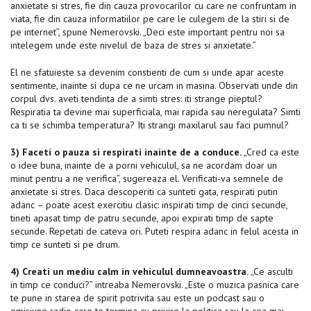
anxietate si stres, fie din cauza provocarilor cu care ne confruntam in
viata, fie din cauza informatiilor pe care le culegem de la stiri si de
pe internet”, spune Nemerovski. „Deci este important pentru noi sa
intelegem unde este nivelul de baza de stres si anxietate.”
El ne sfatuieste sa devenim constienti de cum si unde apar aceste
sentimente, inainte si dupa ce ne urcam in masina. Observati unde din
corpul dvs. aveti tendinta de a simti stres: iti strange pieptul?
Respiratia ta devine mai superficiala, mai rapida sau neregulata? Simti
ca ti se schimba temperatura? Iti strangi maxilarul sau faci pumnul?
3) Faceti o pauza si respirati inainte de a conduce.
„Cred ca este
o idee buna, inainte de a porni vehiculul, sa ne acordam doar un
minut pentru a ne verifica”, sugereaza el. Verificati-va semnele de
anxietate si stres. Daca descoperiti ca sunteti gata, respirati putin
adanc – poate acest exercitiu clasic: inspirati timp de cinci secunde,
tineti apasat timp de patru secunde, apoi expirati timp de sapte
secunde. Repetati de cateva ori. Puteti respira adanc in felul acesta in
timp ce sunteti si pe drum.
4) Creati un mediu calm in vehiculul dumneavoastra.
„Ce asculti
in timp ce conduci?” intreaba Nemerovski. „Este o muzica pasnica care
te pune in starea de spirit potrivita sau este un podcast sau o