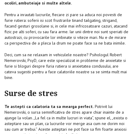
ocoliri, ambuteiaje si multe altele.
Pentru a inrautati lucrurile, fiecare zi pare sa aduca noi povesti de
furie rutiera: soferii isi scot frustrarile tinand tailgating, strigand,
facand gesturi grosolane si, in cele mai infricosatoare cazuri, atacand
fizic pe alti soferi, cu sau fara arme. Iar unii dintre noi sunt speriati de
autostrazi, cu provocarile lor imbinate si viteze mari. Nu e de mirare
ca perspectiva de a pleca la drum ne poate face sa ne bata inimile.
Deci, cum sa ne relaxam in vehiculele noastre? Psihologul Robert
Nemerovski, PsyD, care este specializat in probleme de anxietate si
furie si bloguri despre furia rutiera si anxietatea condusului, are
cateva sugestii pentru a face calatoriile noastre sa se simta mult mai
bine.
Surse de stres
Te astepti ca calatoria ta sa mearga perfect.
Potrivit lui
Nemerovski, o sursa semnificativa de stres apare chiar inainte de a
ajunge la volan. „La fel ca in multe lucruri in viata”, spune el, „exista o
asteptare sau un plan, ca lucrurile vor merge asa cum ne dorim noi
sau cum ar trebui.” Aceste asteptari ne pot face sa fim foarte anxiosi