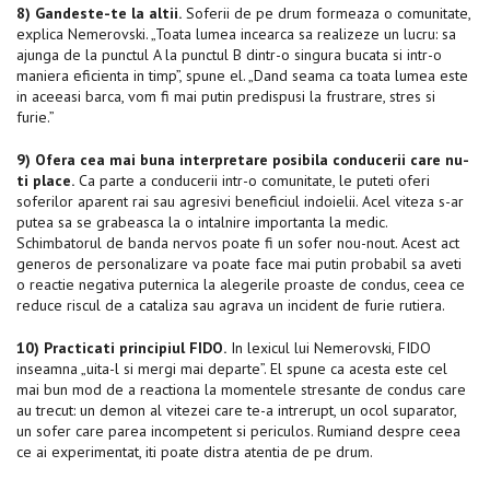
8) Gandeste-te la altii.
Soferii de pe drum formeaza o comunitate,
explica Nemerovski. „Toata lumea incearca sa realizeze un lucru: sa
ajunga de la punctul A la punctul B dintr-o singura bucata si intr-o
maniera eficienta in timp”, spune el. „Dand seama ca toata lumea este
in aceeasi barca, vom fi mai putin predispusi la frustrare, stres si
furie.”
9) Ofera cea mai buna interpretare posibila conducerii care nu-
ti place.
Ca parte a conducerii intr-o comunitate, le puteti oferi
soferilor aparent rai sau agresivi beneficiul indoielii. Acel viteza s-ar
putea sa se grabeasca la o intalnire importanta la medic.
Schimbatorul de banda nervos poate fi un sofer nou-nout. Acest act
generos de personalizare va poate face mai putin probabil sa aveti
o reactie negativa puternica la alegerile proaste de condus, ceea ce
reduce riscul de a cataliza sau agrava un incident de furie rutiera.
10) Practicati principiul FIDO.
In lexicul lui Nemerovski, FIDO
inseamna „uita-l si mergi mai departe”. El spune ca acesta este cel
mai bun mod de a reactiona la momentele stresante de condus care
au trecut: un demon al vitezei care te-a intrerupt, un ocol suparator,
un sofer care parea incompetent si periculos. Rumiand despre ceea
ce ai experimentat, iti poate distra atentia de pe drum.