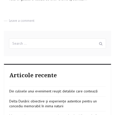
Leave a comment
on
Seruri
anti-
imbatranire:
ce
Search
Sear
sunt
for:
si
cum
sa
le
prepari
acasa
Articole recente
cu
ingrediente
naturale
Din culisele unui eveniment reușit: detaliile care contează
Delta Dunării: obiective și experiențe autentice pentru un
concediu memorabil în inima naturii