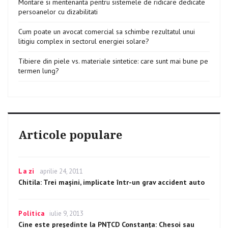
Montare si mentenanta pentru sistemele de ridicare dedicate
persoanelor cu dizabilitati
Cum poate un avocat comercial sa schimbe rezultatul unui
litigiu complex in sectorul energiei solare?
Tibiere din piele vs. materiale sintetice: care sunt mai bune pe
termen lung?
Articole populare
Categories
La zi
Posted
aprilie 24, 2011
on
Chitila: Trei mașini, implicate într-un grav accident auto
Categories
Politica
Posted
iulie 9, 2013
on
Cine este preşedinte la PNŢCD Constanţa: Chesoi sau