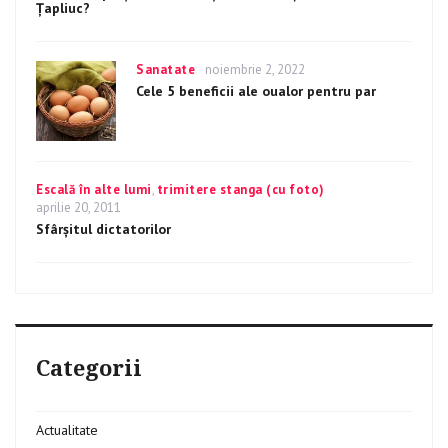
Ţapliuc?
Categories
Sanatate
Posted
noiembrie 2, 2022
on
Cele 5 beneficii ale oualor pentru par
Categories
Escală în alte lumi
,
trimitere stanga (cu foto)
Posted
aprilie 20, 2011
on
Sfârșitul dictatorilor
Categorii
Actualitate