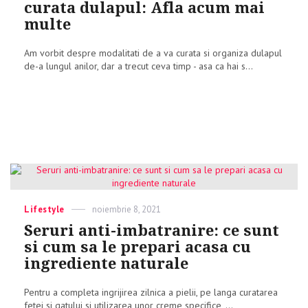
curata dulapul: Afla acum mai
multe
Am vorbit despre modalitati de a va curata si organiza dulapul
de-a lungul anilor, dar a trecut ceva timp - asa ca hai s...
Categories
Lifestyle
Posted
noiembrie 8, 2021
on
Seruri anti-imbatranire: ce sunt
si cum sa le prepari acasa cu
ingrediente naturale
Pentru a completa ingrijirea zilnica a pielii, pe langa curatarea
fetei si gatului si utilizarea unor creme specifice, ...