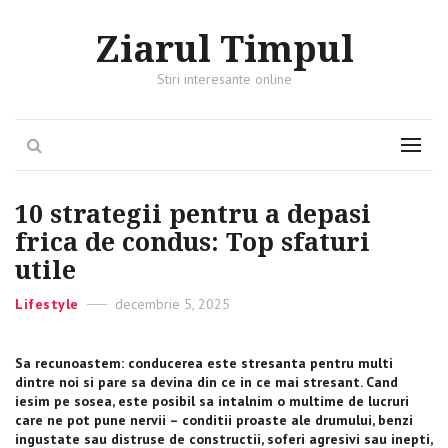
Ziarul Timpul
Stiri interesante online
Search
Menu
10 strategii pentru a depasi
frica de condus: Top sfaturi
utile
Categories
Lifestyle
Posted
decembrie 5, 2025
on
Sa recunoastem: conducerea este stresanta pentru multi
dintre noi si pare sa devina din ce in ce mai stresant. Cand
iesim pe sosea, este posibil sa intalnim o multime de lucruri
care ne pot pune nervii – conditii proaste ale drumului, benzi
ingustate sau distruse de constructii, soferi agresivi sau inepti,