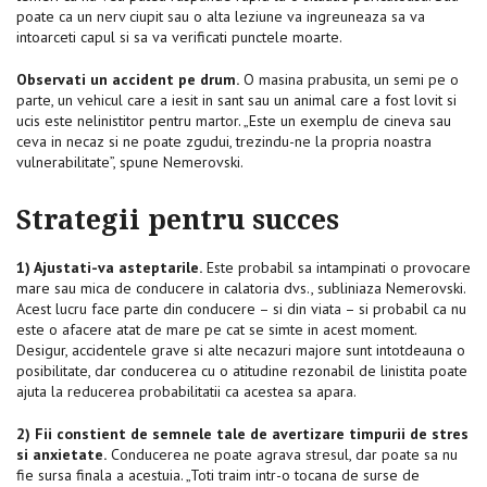
poate ca un nerv ciupit sau o alta leziune va ingreuneaza sa va
intoarceti capul si sa va verificati punctele moarte.
Observati un accident pe drum.
O masina prabusita, un semi pe o
parte, un vehicul care a iesit in sant sau un animal care a fost lovit si
ucis este nelinistitor pentru martor. „Este un exemplu de cineva sau
ceva in necaz si ne poate zgudui, trezindu-ne la propria noastra
vulnerabilitate”, spune Nemerovski.
Strategii pentru succes
1) Ajustati-va asteptarile.
Este probabil sa intampinati o provocare
mare sau mica de conducere in calatoria dvs., subliniaza Nemerovski.
Acest lucru face parte din conducere – si din viata – si probabil ca nu
este o afacere atat de mare pe cat se simte in acest moment.
Desigur, accidentele grave si alte necazuri majore sunt intotdeauna o
posibilitate, dar conducerea cu o atitudine rezonabil de linistita poate
ajuta la reducerea probabilitatii ca acestea sa apara.
2) Fii constient de semnele tale de avertizare timpurii de stres
si anxietate.
Conducerea ne poate agrava stresul, dar poate sa nu
fie sursa finala a acestuia. „Toti traim intr-o tocana de surse de