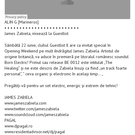
ALIN G [Marineros]
• • • • • • • • • • • • • • • • • • • • • • • • •
James Zabiela, mixează la Guestlist
Sâmbătă 22 iunie, clubul Guestlist îl are ca invitat special în
Opening Weekend pe mult iîndrăgitul James Zabiela. Artistul de
origine britanică, va aduce în premieră pe litoralul românesc soundul
Born Electric! Primul sau release BE 0012 este intitulat „The
Healing” și ne este descris de Zabiela însuși ca fiind „un track foarte
personal”, ” ceva organic și electronic în același timp… „
Pregătiți-vă pentru un set electric, energic și extrem de tehnic!
JAMES ZABIELA
www.jameszabiela.com
www.twitter.com/jameszabiela
www.soundcloud.com/jameszabiela
PAGAL
www.djpagal.ro
www.residentadvisor.net/dj/pagal