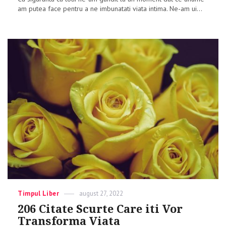
am putea face pentru a ne imbunatati viata intima. Ne-am ui...
Categories
Timpul Liber
Posted
august 27, 2022
on
206 Citate Scurte Care iti Vor
Transforma Viata