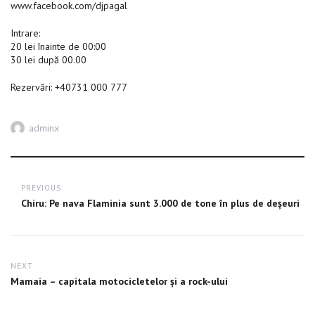
www.facebook.com/djpagal
Intrare:
20 lei înainte de 00:00
30 lei după 00.00
Rezervări: +40731 000 777
Author
adminx
Post
PREVIOUS
navigation
Previous
Chiru: Pe nava Flaminia sunt 3.000 de tone în plus de deșeuri
post:
NEXT
Next
Mamaia – capitala motocicletelor și a rock-ului
post: