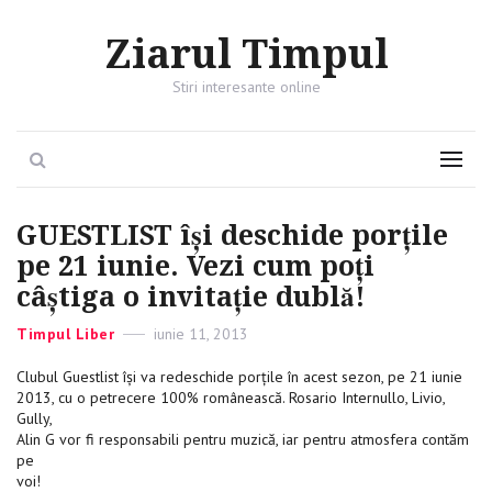
Ziarul Timpul
Stiri interesante online
Search
Menu
GUESTLIST îşi deschide porţile
pe 21 iunie. Vezi cum poţi
câştiga o invitaţie dublă!
Categories
Timpul Liber
Posted
iunie 11, 2013
on
Clubul Guestlist își va redeschide porțile în acest sezon, pe 21 iunie
2013, cu o petrecere 100% românească. Rosario Internullo, Livio,
Gully,
Alin G vor fi responsabili pentru muzică, iar pentru atmosfera contăm
pe
voi!