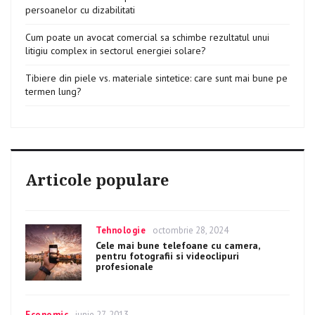
persoanelor cu dizabilitati
Cum poate un avocat comercial sa schimbe rezultatul unui
litigiu complex in sectorul energiei solare?
Tibiere din piele vs. materiale sintetice: care sunt mai bune pe
termen lung?
Articole populare
Categories
Tehnologie
Posted
octombrie 28, 2024
on
Cele mai bune telefoane cu camera,
pentru fotografii si videoclipuri
profesionale
Categories
Economic
Posted
iunie 27, 2013