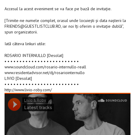
Accesul la acest eveniment se va face pe bază de invitație.
[Trimite-ne numele complet, orasul unde locuiești și data nașterii la
FRIENDS@GUESTLISTCLUB.RO
, iar noi îți oferim o invitație dublă”,
spun organizatorii.
Iată câteva linkuri utile:
ROSARIO INTERNULLO [Desolat]
• • • • • • • • • • • • • • • • • • • • • • • • •
www.soundcloud.com/rosario-internullo-reall
www.residentadvisor.net/dj/rosariointernullo
LIVIO [Desolat]
• • • • • • • • • • • • • • • • • • • • • • • • •
http://www.livio-roby.com/