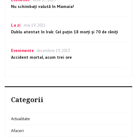
on
Nu schimbați valută în Mamaia!
Categories
La zi
Posted
mai 19, 2011
on
Dublu atentat în Irak: Cel puţin 18 morţi şi 70 de răniţi
Categories
Evenimente
Posted
decembrie 19, 2013
on
Accident mortal, acum trei ore
Categorii
Actualitate
Afaceri