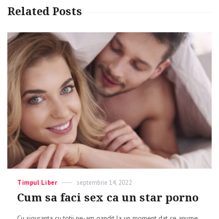
Related Posts
Categories
Timpul Liber
Posted
septembrie 14, 2022
on
Cum sa faci sex ca un star porno
Cu siguranta cu totii ne-am gandit la un moment dat ce anume