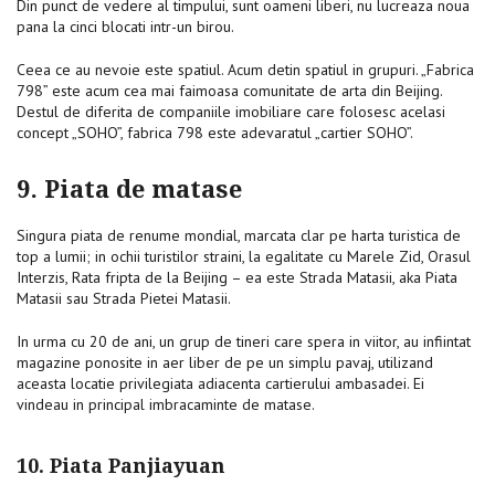
Din punct de vedere al timpului, sunt oameni liberi, nu lucreaza noua
pana la cinci blocati intr-un birou.
Ceea ce au nevoie este spatiul. Acum detin spatiul in grupuri. „Fabrica
798” este acum cea mai faimoasa comunitate de arta din Beijing.
Destul de diferita de companiile imobiliare care folosesc acelasi
concept „SOHO”, fabrica 798 este adevaratul „cartier SOHO”.
9. Piata de matase
Singura piata de renume mondial, marcata clar pe harta turistica de
top a lumii; in ochii turistilor straini, la egalitate cu Marele Zid, Orasul
Interzis, Rata fripta de la Beijing – ea este Strada Matasii, aka Piata
Matasii sau Strada Pietei Matasii.
In urma cu 20 de ani, un grup de tineri care spera in viitor, au infiintat
magazine ponosite in aer liber de pe un simplu pavaj, utilizand
aceasta locatie privilegiata adiacenta cartierului ambasadei. Ei
vindeau in principal imbracaminte de matase.
10. Piata Panjiayuan