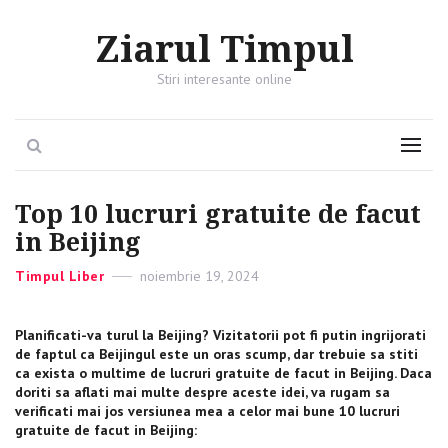
Ziarul Timpul
Stiri interesante online
Search
Menu
Top 10 lucruri gratuite de facut
in Beijing
Categories
Timpul Liber
Posted
noiembrie 19, 2024
on
Planificati-va turul la Beijing? Vizitatorii pot fi putin ingrijorati
de faptul ca Beijingul este un oras scump, dar trebuie sa stiti
ca exista o multime de lucruri gratuite de facut in Beijing. Daca
doriti sa aflati mai multe despre aceste idei, va rugam sa
verificati mai jos versiunea mea a celor mai bune 10 lucruri
gratuite de facut in Beijing: