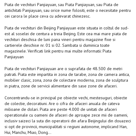
Piata de vechituri Panjiayuan, sau Piata Panjiayuan, sau Piata de
antichitati Panjiayuan, sau orice nume folositi, este o necesitate pentru
cei carora le place ceva cu adevarat chinezesc.
Piata de vechituri din Beijing Panjiayuan este situata in coltul de sud-
est al soselei de centura a treia Beijing. Este cea mai mare piata de
vechituri deschisa de luni pana vineri pentru magazine fixe si
cartierele deschise nr. 01 si 02. Sambata si duminica toate
magazinele. Verificati link pentru mai multe informatii: Piata
Panjiayuan
Piata de vechituri Panjiayuan are o suprafata de 48.500 de metri
patrati. Piata este impartita in zona de tarabe, zona de camera antica,
mobilier clasic, zona, zona de colectare moderna, zona de sculptura
in piatra, zone de servicii alimentare din sase zone de afaceri.
Concentrandu-se in principal pe obiecte vechi, mestesuguri, obiecte
de colectie, decoratiuni. Are o cifra de afaceri anuala de cateva
milioane de dolari. Piata are peste 4.000 de unitati de afaceri
operationale cu oameni de afaceri de aproape zece mii de oameni,
inclusiv saizeci la suta din operatorii din afara Beijingului din douazeci
si opt de provincii, municipalitati si regiuni autonome, implicand Han,
Hui, Manchu, Miao, Dong…