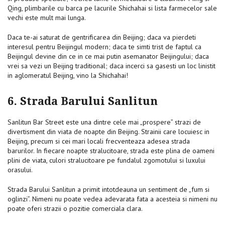
Qing, plimbarile cu barca pe lacurile Shichahai si lista farmecelor sale
vechi este mult mai lunga.
Daca te-ai saturat de gentrificarea din Beijing; daca va pierdeti
interesul pentru Beijingul modern; daca te simti trist de faptul ca
Beijingul devine din ce in ce mai putin asemanator Beijingului; daca
vrei sa vezi un Beijing traditional; daca incerci sa gasesti un loc linistit
in aglomeratul Beijing, vino la Shichahai!
6. Strada Barului Sanlitun
Sanlitun Bar Street este una dintre cele mai „prospere” strazi de
divertisment din viata de noapte din Beijing. Strainii care locuiesc in
Beijing, precum si cei mari locali frecventeaza adesea strada
barurilor. In fiecare noapte stralucitoare, strada este plina de oameni
plini de viata, culori stralucitoare pe fundalul zgomotului si luxului
orasului.
Strada Barului Sanlitun a primit intotdeauna un sentiment de „fum si
oglinzi”. Nimeni nu poate vedea adevarata fata a acesteia si nimeni nu
poate oferi strazii o pozitie comerciala clara.