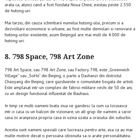
arata ca, atunci cand a fost fondata Noua Chine, existau peste 2.550
de hutong-uri.
Mai tarziu, din cauza schimbarii numelui hutong-ului, precum si a
dezvoltarii economice si urbane, au fost multe demolari si renovare a
hutong-urilor existente, acum Beijingul are mai mult de 4.000 de
hutong-uri.
8. 798 Space, 798 Art Zone
798 Art Space, sau 798 Art Zone, sau Factory 798, este „Greenwich
Village” sau „SoHo” din Beijing, o parte a Dashanzi din districtul
Chaoyang din Beijing, care gazduieste o comunitate bogata de artisti.
Este amplasat intr-un complex de fabrici militare vechi de 50 de ani,
cu un design functional influentat de Bauhaus.
In timp ce multi oameni toata ziua se gandesc la cum sa locuiasca
intr-o casa cu un balcon de vizionare, un alt grup de oameni a caror
casa isi aranjeaza propria casa in uzina uzata a orasului din suburbii.
Acestia sunt oameni speciali care lucreaza pentru arte, asa ca au mai
multe motive decat o persoana obisnuita sa-si arate personalitatea.