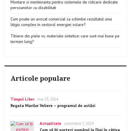
Montare si mentenanta pentru sistemele de ridicare dedicate
persoanelor cu dizabilitati
Cum poate un avocat comercial sa schimbe rezultatul unui
litigiu complex in sectorul energiei solare?
Tibiere din piele vs. materiale sintetice: care sunt mai bune pe
termen lung?
Articole populare
Categories
Timpul Liber
Posted
mai 25, 2014
on
Regata Marilor Veliere – programul de astăzi
Categories
Actualitate
Posted
octombrie 7, 2024
on
Cum să îți portezi numărul la Digi în câțiva