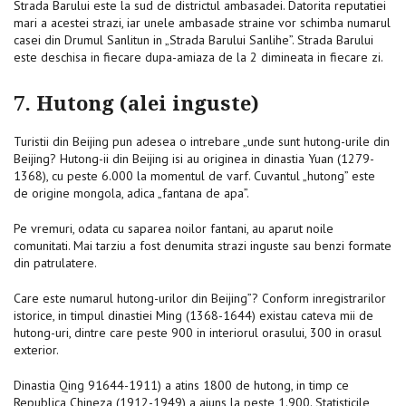
Strada Barului este la sud de districtul ambasadei. Datorita reputatiei
mari a acestei strazi, iar unele ambasade straine vor schimba numarul
casei din Drumul Sanlitun in „Strada Barului Sanlihe”. Strada Barului
este deschisa in fiecare dupa-amiaza de la 2 dimineata in fiecare zi.
7. Hutong (alei inguste)
Turistii din Beijing pun adesea o intrebare „unde sunt hutong-urile din
Beijing? Hutong-ii din Beijing isi au originea in dinastia Yuan (1279-
1368), cu peste 6.000 la momentul de varf. Cuvantul „hutong” este
de origine mongola, adica „fantana de apa”.
Pe vremuri, odata cu saparea noilor fantani, au aparut noile
comunitati. Mai tarziu a fost denumita strazi inguste sau benzi formate
din patrulatere.
Care este numarul hutong-urilor din Beijing”? Conform inregistrarilor
istorice, in timpul dinastiei Ming (1368-1644) existau cateva mii de
hutong-uri, dintre care peste 900 in interiorul orasului, 300 in orasul
exterior.
Dinastia Qing 91644-1911) a atins 1800 de hutong, in timp ce
Republica Chineza (1912-1949) a ajuns la peste 1.900. Statisticile