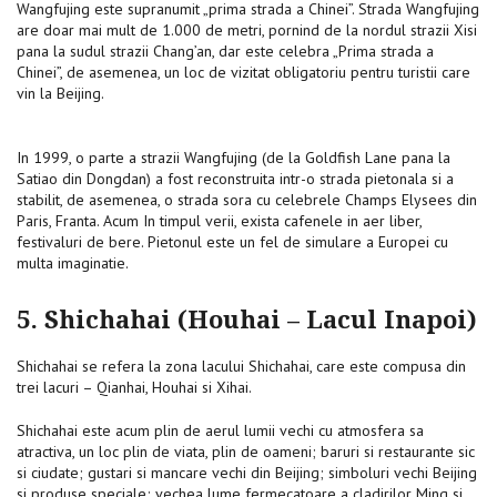
Wangfujing este supranumit „prima strada a Chinei”. Strada Wangfujing
are doar mai mult de 1.000 de metri, pornind de la nordul strazii Xisi
pana la sudul strazii Chang’an, dar este celebra „Prima strada a
Chinei”, de asemenea, un loc de vizitat obligatoriu pentru turistii care
vin la Beijing.
In 1999, o parte a strazii Wangfujing (de la Goldfish Lane pana la
Satiao din Dongdan) a fost reconstruita intr-o strada pietonala si a
stabilit, de asemenea, o strada sora cu celebrele Champs Elysees din
Paris, Franta. Acum In timpul verii, exista cafenele in aer liber,
festivaluri de bere. Pietonul este un fel de simulare a Europei cu
multa imaginatie.
5. Shichahai (Houhai – Lacul Inapoi)
Shichahai se refera la zona lacului Shichahai, care este compusa din
trei lacuri – Qianhai, Houhai si Xihai.
Shichahai este acum plin de aerul lumii vechi cu atmosfera sa
atractiva, un loc plin de viata, plin de oameni; baruri si restaurante sic
si ciudate; gustari si mancare vechi din Beijing; simboluri vechi Beijing
si produse speciale; vechea lume fermecatoare a cladirilor Ming si