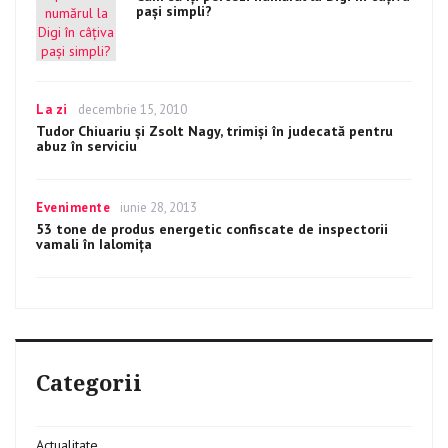
pași simpli?
Categories
La zi
Posted
decembrie 15, 2010
on
Tudor Chiuariu şi Zsolt Nagy, trimişi în judecată pentru
abuz în serviciu
Categories
Evenimente
Posted
iunie 28, 2013
on
53 tone de produs energetic confiscate de inspectorii
vamali în Ialomița
Categorii
Actualitate