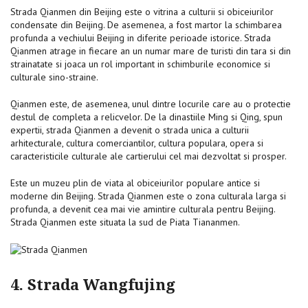
Strada Qianmen din Beijing este o vitrina a culturii si obiceiurilor
condensate din Beijing. De asemenea, a fost martor la schimbarea
profunda a vechiului Beijing in diferite perioade istorice. Strada
Qianmen atrage in fiecare an un numar mare de turisti din tara si din
strainatate si joaca un rol important in schimburile economice si
culturale sino-straine.
Qianmen este, de asemenea, unul dintre locurile care au o protectie
destul de completa a relicvelor. De la dinastiile Ming si Qing, spun
expertii, strada Qianmen a devenit o strada unica a culturii
arhitecturale, cultura comerciantilor, cultura populara, opera si
caracteristicile culturale ale cartierului cel mai dezvoltat si prosper.
Este un muzeu plin de viata al obiceiurilor populare antice si
moderne din Beijing. Strada Qianmen este o zona culturala larga si
profunda, a devenit cea mai vie amintire culturala pentru Beijing.
Strada Qianmen este situata la sud de Piata Tiananmen.
4. Strada Wangfujing