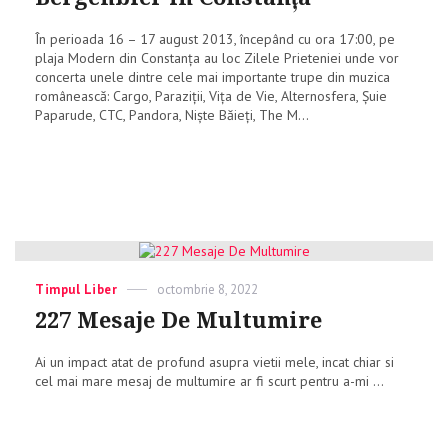
În perioada 16 – 17 august 2013, începând cu ora 17:00, pe
plaja Modern din Constanţa au loc Zilele Prieteniei unde vor
concerta unele dintre cele mai importante trupe din muzica
românească: Cargo, Paraziţii, Viţa de Vie, Alternosfera, Şuie
Paparude, CTC, Pandora, Nişte Băieţi, The M...
Categories
Timpul Liber
Posted
octombrie 8, 2022
on
227 Mesaje De Multumire
Ai un impact atat de profund asupra vietii mele, incat chiar si
cel mai mare mesaj de multumire ar fi scurt pentru a-mi ...