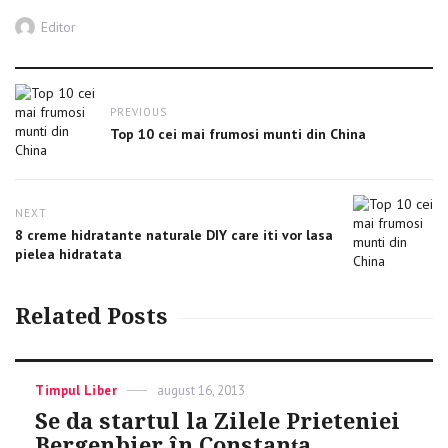
Author
Editor
Post
PREVIOUS
navigation
Previous
Top 10 cei mai frumosi munti din China
post:
NEXT
Next
8 creme hidratante naturale DIY care iti vor lasa
post:
pielea hidratata
Related Posts
Categories
Timpul Liber
Posted
august 16, 2013
on
Se da startul la Zilele Prieteniei
Bergenbier în Constanţa