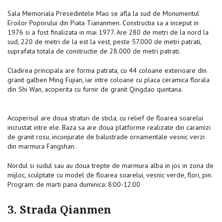
Sala Memoriala Presedintele Mao se afla la sud de Monumentul
Eroilor Poporului din Piata Tiananmen. Constructia sa a inceput in
1976 si a fost finalizata in mai 1977. Are 280 de metri de la nord la
sud, 220 de metri de la est la vest, peste 57.000 de metri patrati,
suprafata totala de constructie de 28.000 de metri patrati.
Cladirea principala are forma patrata, cu 44 coloane exterioare din
granit galben Ming Fujian, iar intre coloane cu placa ceramica florala
din Shi Wan, acoperita cu furnir de granit Qingdao quintana.
Acoperisul are doua straturi de sticla, cu relief de floarea soarelui
incrustat intre ele. Baza sa are doua platforme realizate din caramizi
de granit rosu, inconjurate de balustrade ornamentale vesnic verzi
din marmura Fangshan.
Nordul si sudul sau au doua trepte de marmura alba in jos in zona de
mijloc, sculptate cu model de floarea soarelui, vesnic verde, flori, pin.
Program: de marti pana duminica: 8:00-12:00
3. Strada Qianmen