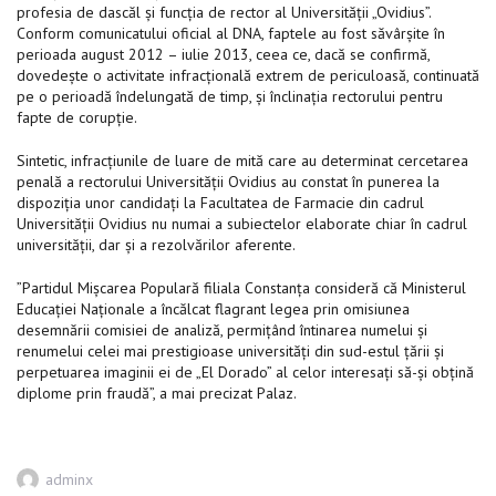
profesia de dascăl și funcția de rector al Universității „Ovidius”.
Conform comunicatului oficial al DNA, faptele au fost săvârșite în
perioada august 2012 – iulie 2013, ceea ce, dacă se confirmă,
dovedește o activitate infracțională extrem de periculoasă, continuată
pe o perioadă îndelungată de timp, și înclinaţia rectorului pentru
fapte de corupţie.
Sintetic, infracțiunile de luare de mită care au determinat cercetarea
penală a rectorului Universității Ovidius au constat în punerea la
dispoziția unor candidați la Facultatea de Farmacie din cadrul
Universității Ovidius nu numai a subiectelor elaborate chiar în cadrul
universității, dar și a rezolvărilor aferente.
”Partidul Mişcarea Populară filiala Constanţa consideră că Ministerul
Educaţiei Naţionale a încălcat flagrant legea prin omisiunea
desemnării comisiei de analiză, permițând întinarea numelui și
renumelui celei mai prestigioase universități din sud-estul țării și
perpetuarea imaginii ei de „El Dorado” al celor interesați să-şi obţină
diplome prin fraudă”, a mai precizat Palaz.
Author
adminx