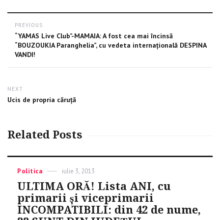
Post
PREVIOUS
Previous
“YAMAS Live Club”-MAMAIA: A fost cea mai încinsă
navigation
post:
“BOUZOUKIA Paranghelia”, cu vedeta internaţională DESPINA
VANDI!
NEXT
Next
Ucis de propria căruță
post:
Related Posts
Categories
Politica
Posted
iulie 3, 2013
on
ULTIMA ORĂ! Lista ANI, cu
primarii şi viceprimarii
INCOMPATIBILI: din 42 de nume,