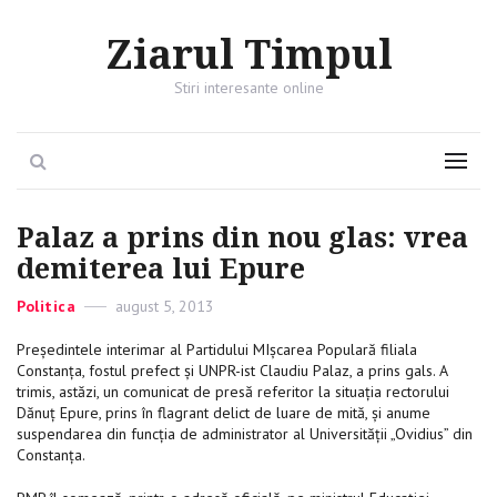
Ziarul Timpul
Stiri interesante online
Search
Menu
Palaz a prins din nou glas: vrea
demiterea lui Epure
Categories
Politica
Posted
august 5, 2013
on
Președintele interimar al Partidului MIșcarea Populară filiala
Constanța, fostul prefect și UNPR-ist Claudiu Palaz, a prins gals. A
trimis, astăzi, un comunicat de presă referitor la situația rectorului
Dănuț Epure, prins în flagrant delict de luare de mită, şi anume
suspendarea din funcția de administrator al Universităţii „Ovidius” din
Constanţa.