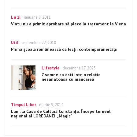
Categories
La zi
Posted
ianuarie 8, 2011
on
Vîntu nu a primit aprobare să plece la tratament la Viena
Categories
Util
Posted
septembrie 22, 2010
on
Prima școală românească dă lecţii contemporaneităţii
Categories
Lifestyle
Posted
decembrie 17, 2025
on
7 semne ca esti intr-o relatie
nesanatoasa cu mancarea
Categories
Timpul Liber
Posted
martie 9, 2014
on
Luni, la Casa de Cultură Constanţa: Începe turneul
naţional al LOREDANEI, „Magic”