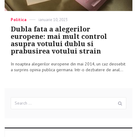
Categories
Politica
Posted
ianuarie 10, 2023
on
Dubla fata a alegerilor
europene: mai mult control
asupra votului dublu si
prabusirea votului strain
In noaptea alegerilor europene din mai 2014, un caz deosebit
a surprins opinia publica germana. Intr-o dezbatere de anal...
Search
Sear
for: