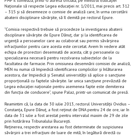
PMP îl somează, printr-o adresă oficială, pe ministrul Educaţiei
Naţionale să respecte Legea educației nr. 1/2011, mai precis art. 312
– 315 şi să desemneze o comisie de analiză care, în urma cercetării
abaterii disciplinare săvârşite, să îl demită pe rectorul Epure.
”Comisia respectivă trebuie să procedeze la investigarea abaterii
disciplinare săvârșite de Epure Dănuț, dar și la identificarea de
urgenţă a persoanelor care au colaborat sau permis săvârșirea
infracțiunilor pentru care acesta este cercetat. Avem în vedere atât
echipa de prorectori desemnată de acesta, cât și persoanele cu
specializarea necesară pentru rezolvarea subiectelor de la
facultatea de farmacie. Prin omisiunea desemnării comisiei de analiză,
MEN nu numai că împiedică identificarea complicilor și înlăturarea
acestora, dar împiedică şi Senatul universității să aplice o sancțiune
proporțională cu faptele săvârșite. Iar unica sancțiune prevăzută de
Legea educației naționale pentru asemenea fapte este demiterea
din funcția de conducere”, spune Palaz, printr-un comunicat de presă.
Reamintim că, la data de 30 iulie 2013, rectorul Universității Ovidius –
Constanța, Epure Dănuț, a fost reținut de DNA pentru 24 de ore, iar în
data de 31 iulie a fost arestat pentru intervalul maxim de 29 de zile
prin hotărârea Tribunalului București.
Reținerea, respectiv arestarea au fost determinate de suspiciunea
săvârșirii a trei infracțiuni de luare de mită, în legătură directă cu