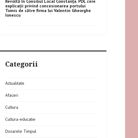
on
Revoltă în Consiliul Local Constanța. PDL cere
explicații privind concesionarea portului
Tomis de către firma lui Valentin Gheorghe
Ionescu
Categorii
Actualitate
Afaceri
Cultura
Cultura-educatie
Dosarele Timpul