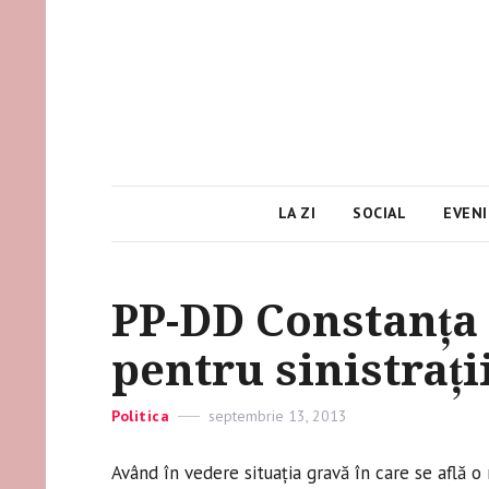
LA ZI
SOCIAL
EVEN
PP-DD Constanţa 
pentru sinistraţi
Categories
Politica
Posted
septembrie 13, 2013
on
Având în vedere situaţia gravă în care se află o 