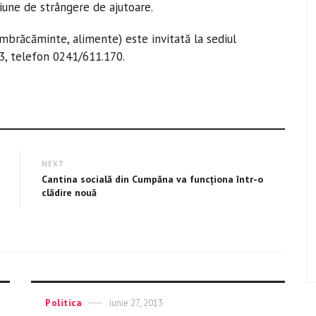
une de strângere de ajutoare.
îmbrăcăminte, alimente) este invitată la sediul
33, telefon 0241/611.170.
NEXT
Next
Cantina socială din Cumpăna va funcţiona într-o
post:
clădire nouă
Categories
Politica
Posted
iunie 27, 2013
on