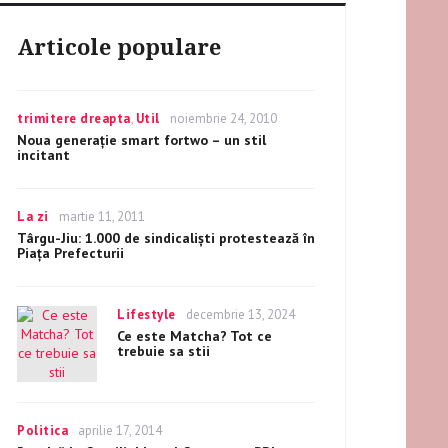
Articole populare
Categories
trimitere dreapta
,
Util
Posted
noiembrie 24, 2010
on
Noua generație smart fortwo – un stil
incitant
Categories
La zi
Posted
martie 11, 2011
on
Târgu-Jiu: 1.000 de sindicalişti protestează în
Piaţa Prefecturii
Categories
Lifestyle
Posted
decembrie 13, 2024
on
Ce este Matcha? Tot ce
trebuie sa stii
Categories
Politica
Posted
aprilie 17, 2014