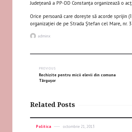
Judeţeană a PP-DD Constanţa organizează o acţi
Orice persoană care doreşte să acorde sprijin (
organizaţiei de pe Strada Ştefan cel Mare, nr. 
Author
adminx
Post
PREVIOUS
navigation
Previous
Rechizite pentru micii elevii din comuna
post:
Târguşor
Related Posts
Categories
Politica
Posted
octombrie 21, 2013
on