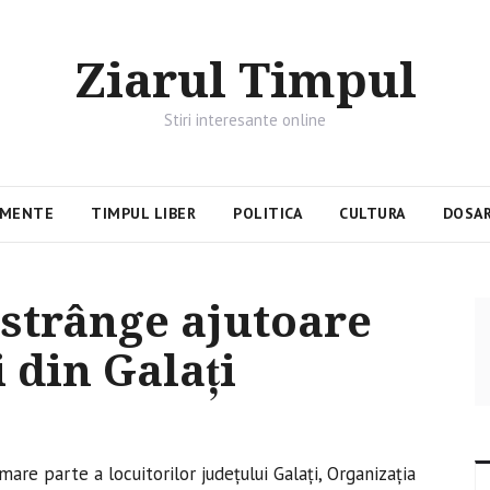
Ziarul Timpul
Stiri interesante online
IMENTE
TIMPUL LIBER
POLITICA
CULTURA
DOSAR
strânge ajutoare
i din Galaţi
mare parte a locuitorilor judeţului Galaţi, Organizaţia