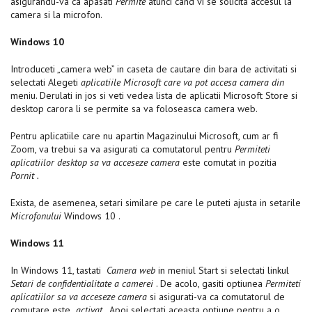
asigurandu-va ca apasati
Permite
atunci cand vi se solicita accesul la
camera si la microfon.
Windows 10
Introduceti „camera web” in caseta de cautare din bara de activitati si
selectati Alegeti
aplicatiile Microsoft care va pot accesa camera
din
meniu. Derulati in jos si veti vedea lista de aplicatii Microsoft Store si
desktop carora li se permite sa va foloseasca camera web.
Pentru aplicatiile care nu apartin Magazinului Microsoft, cum ar fi
Zoom, va trebui sa va asigurati ca comutatorul pentru
Permiteti
aplicatiilor desktop sa va acceseze camera
este comutat in pozitia
Pornit
.
Exista, de asemenea, setari similare pe care le puteti ajusta in setarile
Microfonului
Windows 10 .
Windows 11
In Windows 11, tastati
Camera web
in meniul Start si selectati linkul
Setari de confidentialitate a camerei
. De acolo, gasiti optiunea
Permiteti
aplicatiilor sa va acceseze camera
si asigurati-va ca comutatorul de
comutare este
activat
. Apoi selectati aceasta optiune pentru a o