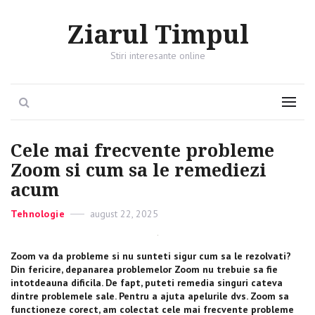
Ziarul Timpul
Stiri interesante online
Search
Menu
Cele mai frecvente probleme
Zoom si cum sa le remediezi
acum
Categories
Tehnologie
Posted
august 22, 2025
on
Zoom va da probleme si nu sunteti sigur cum sa le rezolvati?
Din fericire, depanarea problemelor Zoom nu trebuie sa fie
intotdeauna dificila. De fapt, puteti remedia singuri cateva
dintre problemele sale. Pentru a ajuta apelurile dvs. Zoom sa
functioneze corect, am colectat cele mai frecvente probleme