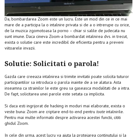
Da, bombardarea Zoom este un lucru. Este un mod din ce in ce mai
mare de a participa la o intalnire privata si de a o intrerupe cu orice,
de la muzica zgomotoasa la porno – chiar si salile de judecata nu
sunt imune. Daca cineva Zoom-a bombardat intalnirea dvs. in trecut,
exista o solutie care este incredibil de eficienta pentru a preveni
viitoarele invazii.
Solutie: Solicitati o parola!
Gazda care creeaza intalnirea si trimite invitatii poate solicita tuturor
participantilor sa introduca o parola inainte de a se alatura. Asta
inseamna ca strainilor le este greu sa gaseasca modalitati de a intra.
De fapt, solicitarea unei parole este setata ca implicita.
Si daca esti ingrijorat de hacking in moduri mai elaborate, exista o
veste buna: Zoom are criptare end-to-end pentru
toate
intalnirile.
Pentru mai multe informatii despre activarea acestei functii, cititi
ghidul Zoom.
In cele din urma, acest lucru va ajuta la protejarea continutului si la