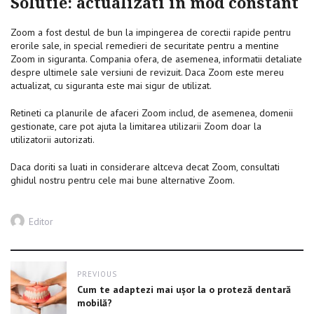
Solutie: actualizati in mod constant
Zoom a fost destul de bun la impingerea de corectii rapide pentru
erorile sale, in special remedieri de securitate pentru a mentine
Zoom in siguranta. Compania ofera, de asemenea, informatii detaliate
despre ultimele sale versiuni de revizuit. Daca Zoom este mereu
actualizat, cu siguranta este mai sigur de utilizat.
Retineti ca planurile de afaceri Zoom includ, de asemenea, domenii
gestionate, care pot ajuta la limitarea utilizarii Zoom doar la
utilizatorii autorizati.
Daca doriti sa luati in considerare altceva decat Zoom, consultati
ghidul nostru pentru cele mai bune alternative Zoom.
Author
Editor
Post
PREVIOUS
navigation
Previous
Cum te adaptezi mai ușor la o proteză dentară
post:
mobilă?