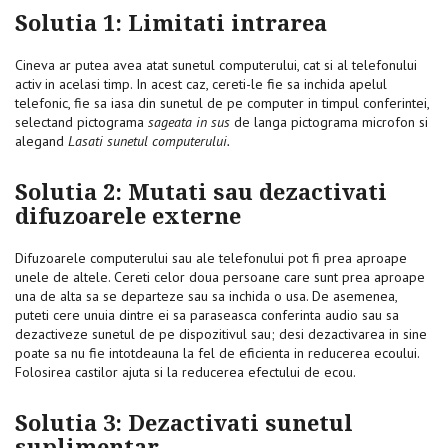
Solutia 1: Limitati intrarea
Cineva ar putea avea atat sunetul computerului, cat si al telefonului
activ in acelasi timp. In acest caz, cereti-le fie sa inchida apelul
telefonic, fie sa iasa din sunetul de pe computer in timpul conferintei,
selectand pictograma
sageata in sus
de langa pictograma microfon si
alegand
Lasati sunetul computerului.
Solutia 2: Mutati sau dezactivati
difuzoarele externe
Difuzoarele computerului sau ale telefonului pot fi prea aproape
unele de altele. Cereti celor doua persoane care sunt prea aproape
una de alta sa se departeze sau sa inchida o usa. De asemenea,
puteti cere unuia dintre ei sa paraseasca conferinta audio sau sa
dezactiveze sunetul de pe dispozitivul sau; desi dezactivarea in sine
poate sa nu fie intotdeauna la fel de eficienta in reducerea ecoului.
Folosirea castilor ajuta si la reducerea efectului de ecou.
Solutia 3: Dezactivati sunetul
suplimentar