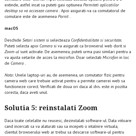
extinde, astfel incat sa puteti gasi optiunea
Permiteti aplicatiilor
desktop sa va acceseze camera
. Apoi asigurati-va ca comutatorul de
comutare este de asemenea
Pornit
.
macOS
Deschide
Setari sistem
si selecteaza
Confidentialitate si securitate.
Puteti selecta apoi
Camera
si va asigurati ca browserul web dorit si
Zoom-ul
sunt activate. De asemenea, puteti urma pasi similari pentru a
va ajusta setarile de acces la microfon. Doar selectati
Microfon
in loc
de
Camera
.
Nota:
Unele laptop-uri au, de asemenea, un comutator fizic pentru
camera web care trebuie activat pentru a permite camerei web sa
functioneze corect. Verificati de doua ori daca al dvs. este in pozitia
corecta, daca aveti unul.
Solutia 5: reinstalati Zoom
Daca toate celelalte nu reusesc, dezinstalati software-ul. Data viitoare
cand incercati sa va alaturati sau sa incepeti o intalnire virtuala,
clientul browserului web ar trebui sa descarce software-ul pentru