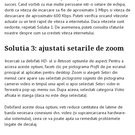
succes. Cand vorbiti cu mai multe persoane intr-o setare de echipa,
doriti ca viteza de incarcare sa fie de aproximativ 1 Mbps si viteza de
descarcare de aproximativ 600 Kbps. Puteti verifica oricand vitezele
actuale cu un test rapid de viteza a internetului. Daca vitezele sunt
nedorite, repetati Solutia 1. De asemenea, puteti consulta sfaturile
noastre despre cum sa cresteti viteza internetului.
Solutia 3: ajustati setarile de zoom
Incercati sa debifati
HD-
ul si
Retosati
optiunile de aspect. Pentru a
accesa aceste optiuni, faceti clic pe pictograma
Profil
de pe ecranul
principal al aplicatiei pentru desktop Zoom si alegeti
Setari
din
meniul care apare sau selectati
pictograma sageata
din pictograma
camerei video in timpul unui apel si apoi selectati
Setari video
in
fereastra pop-up. meniu sus. Dupa aceea, selectati categoria
Video
afisata in stanga (daca nu este deja selectata).
Debifand aceste doua optiuni, veti reduce cantitatea de latime de
banda necesara conexiunii dvs. video (si supraincarcarea hardware-
ului sistemului), ceea ce va poate ajuta sa remediati problemele
legate de decalaj.