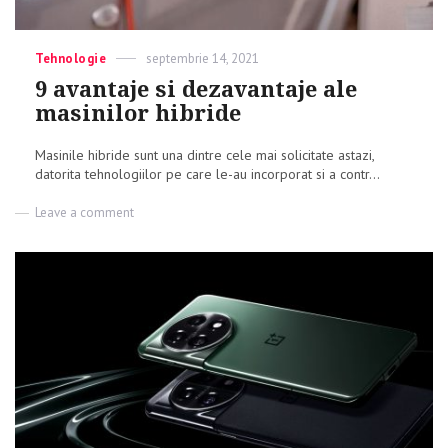
Categories
Tehnologie
Posted
septembrie 14, 2021
on
9 avantaje si dezavantaje ale
masinilor hibride
Masinile hibride sunt una dintre cele mai solicitate astazi,
datorita tehnologiilor pe care le-au incorporat si a contr...
Leave a comment
on
9
avantaje
si
dezavantaje
ale
masinilor
hibride