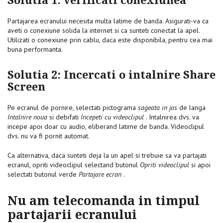
Solutia 1: verificati conexiunea
Partajarea ecranului necesita multa latime de banda. Asigurati-va ca
aveti o conexiune solida la internet si ca sunteti conectat la apel.
Utilizati o conexiune prin cablu, daca este disponibila, pentru cea mai
buna performanta.
Solutia 2: Incercati o intalnire Share
Screen
Pe ecranul de pornire, selectati pictograma
sageata in jos
de langa
Intalnire noua
si debifati
Incepeti cu videoclipul
. Intalnirea dvs. va
incepe apoi doar cu audio, eliberand latime de banda. Videoclipul
dvs. nu va fi pornit automat.
Ca alternativa, daca sunteti deja la un apel si trebuie sa va partajati
ecranul, opriti videoclipul selectand butonul
Opriti videoclipul
si apoi
selectati butonul verde
Partajare ecran
.
Nu am telecomanda in timpul
partajarii ecranului