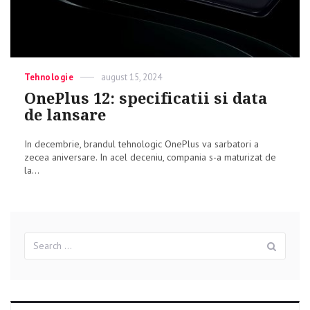
Categories
Tehnologie
Posted
august 15, 2024
on
OnePlus 12: specificatii si data
de lansare
In decembrie, brandul tehnologic OnePlus va sarbatori a
zecea aniversare. In acel deceniu, compania s-a maturizat de
la...
Search
Sear
for: