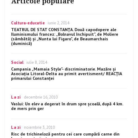
Articole populare
Categories
Cultura-educatie
Posted
iunie 2, 2014
on
TEATRUL DE STAT CONSTANŢA. Două capodopere ale
Iluminismului francez: „Bolnavul închipuit”, de Moliere
(sâmbătă) şi „Nunta lui Figaro”, de Beaumarchais
(duminică)
Categories
Social
Posted
iulie 8, 2014
on
Campania „Mamaia Style”- discriminatorie. Mazăre şi
Asociaţia Litoral-Delta au primit avertisment/ REACŢIA
primarului Constanţei
Categories
La zi
Posted
decembrie 16, 2010
on
Vaslui: Un elev a degerat în drum spre şcoală, după 4 km.
de mers prin ger
Categories
La zi
Posted
noiembrie 3, 2010
on
Risc de trichineloză pentru cei care cumpără carne din