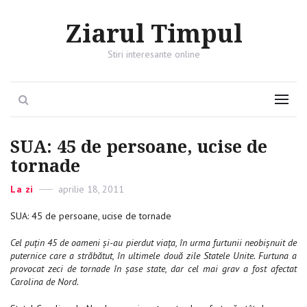
Ziarul Timpul
Stiri interesante online
Search
Menu
SUA: 45 de persoane, ucise de
tornade
Categories
La zi
Posted
aprilie 18, 2011
on
SUA: 45 de persoane, ucise de tornade
Cel puţin 45 de oameni şi-au pierdut viaţa, în urma furtunii neobişnuit de
puternice care a străbătut, în ultimele două zile Statele Unite. Furtuna a
provocat zeci de tornade în şase state, dar cel mai grav a fost afectat
Carolina de Nord.