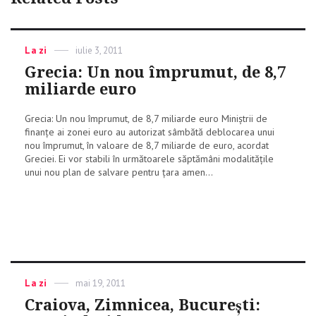
Categories
La zi
Posted
iulie 3, 2011
on
Grecia: Un nou împrumut, de 8,7
miliarde euro
Grecia: Un nou împrumut, de 8,7 miliarde euro Miniştrii de
finanţe ai zonei euro au autorizat sâmbătă deblocarea unui
nou împrumut, în valoare de 8,7 miliarde de euro, acordat
Greciei. Ei vor stabili în următoarele săptămâni modalităţile
unui nou plan de salvare pentru ţara amen...
Categories
La zi
Posted
mai 19, 2011
on
Craiova, Zimnicea, Bucureşti: