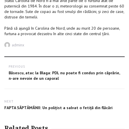
Statul Carolina de Nord n-a mai avut parte de o furtună atât de
puternică din 1984. În doar o zi, meteorologii au consemnat peste 60
de tornade. Sute de copaci au fost smulşi din rădăcini, și zeci de case,
distruse din temelii.
Până să ajungă în Carolina de Nord, unde au murit 20 de persoane,
furtuna a provocat dezastru în alte cinci state din centrul ţării.
Author
adminx
Post
PREVIOUS
navigation
Previous
Băsescu, atac la Blaga: PDL nu poate fi condus prin căprărie,
post:
n-are nevoie de un caporal
NEXT
Next
FAPTA SĂPTĂMÂNII: Un polițist a salvat o fetiță din flăcări
post:
Related Posts