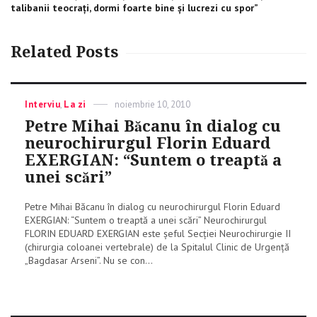
post:
talibanii teocrați, dormi foarte bine și lucrezi cu spor”
Related Posts
Categories
Interviu
,
La zi
Posted
noiembrie 10, 2010
on
Petre Mihai Băcanu în dialog cu
neurochirurgul Florin Eduard
EXERGIAN: “Suntem o treaptă a
unei scări”
Petre Mihai Băcanu în dialog cu neurochirurgul Florin Eduard
EXERGIAN: “Suntem o treaptă a unei scări” Neurochirurgul
FLORIN EDUARD EXERGIAN este șeful Secției Neurochirurgie II
(chirurgia coloanei vertebrale) de la Spitalul Clinic de Urgență
„Bagdasar Arseni”. Nu se con...