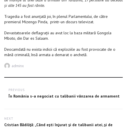
de muniție al unei baze a armatei din Tanzania, 17 persoane au decedat
și alte 145 au fost rănite.
Tragedia a fost anunțată joi, în plenul Parlamentului, de către
premierul Mizengo Pinda, printr-un discurs televizat.
Devastatoarele deflagrații au avut loc la baza militară Gongola
Mboto, din Dar es Salaam.
Deocamdată nu exista indicii că exploziile au fost provocate de o
mână criminală, însă armata a demarat o anchetă.
Author
adminx
Post
PREVIOUS
navigation
Previous
În România s-a negociat cu talibanii vânzarea de armament
post:
NEXT
Next
Cristian Bădiliță: „Când ești înjurat și de talibanii atei, și de