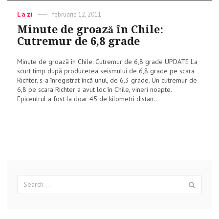
Categories
La zi
Posted
februarie 12, 2011
on
Minute de groază în Chile:
Cutremur de 6,8 grade
Minute de groază în Chile: Cutremur de 6,8 grade UPDATE La
scurt timp după producerea seismului de 6,8 grade pe scara
Richter, s-a înregistrat încă unul, de 6,3 grade. Un cutremur de
6,8 pe scara Richter a avut loc în Chile, vineri noapte.
Epicentrul a fost la doar 45 de kilometri distan...
Search
Sear
for: