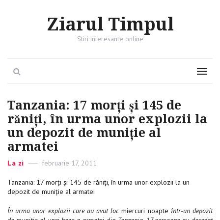
Ziarul Timpul
Stiri interesante online
Search
Menu
Tanzania: 17 morți și 145 de
răniți, în urma unor explozii la
un depozit de muniție al
armatei
Categories
La zi
Posted
februarie 17, 2011
on
Tanzania: 17 morți și 145 de răniți, în urma unor explozii la un
depozit de muniție al armatei
În urma unor explozii care au avut loc
miercuri noapte
într-un depozit