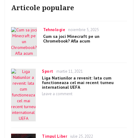
Articole populare
Categories
Tehnologie
Posted
noiembrie 5, 2025
on
Cum sa joci Minecraft pe un
Chromebook? Afla acum
Categories
Sport
Posted
martie 11, 2021
on
Liga Natiunilor a revenit: Iata cum
functioneaza cel mai recent turneu
international UEFA
Leave a comment
on
Liga
Natiunilor
a
revenit:
Iata
cum
functioneaza
Categories
Timpul Liber
Posted
iulie 25, 2022