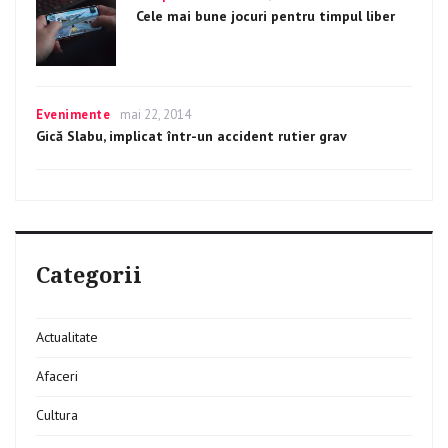
cel
on
Cele mai bune jocuri pentru timpul liber
mai
recent
turneu
international
UEFA
Categories
Evenimente
Posted
mai 22, 2014
on
Gică Slabu, implicat într-un accident rutier grav
Categorii
Actualitate
Afaceri
Cultura