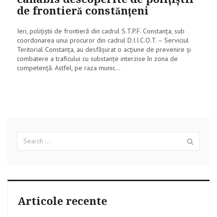
de frontieră constănţeni
Ieri, poliţiştii de frontieră din cadrul S.T.P.F. Constanţa, sub
coordonarea unui procuror din cadrul D.I.I.C.O.T. – Serviciul
Teritorial Constanţa, au desfăşurat o acţiune de prevenire şi
combatere a traficului cu substanţe interzise în zona de
competenţă. Astfel, pe raza munic...
Search
Sear
for:
Articole recente