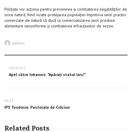
Poliţiştii vor acţiona pentru prevenirea şi combaterea ilegalităţilor de
orice natură, fiind vizate protejarea populaţiei împotriva unor practici
comerciale de natură să ducă la comercializarea unor produse
alimentare neconforme şi combaterea infracţiunilor de sezon.
Author
adminx
Post
PREVIOUS
navigation
Previous
Apel către Iohannis: ”Apărați statul laic!”
post:
NEXT
Next
IPS Teodosie. Pastorala de Crăciun
post:
Related Posts