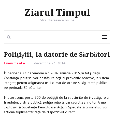
Ziarul Timpul
Stiri interesante online
Search
Menu
Polițiștii, la datorie de Sărbători
Categories
Evenimente
Posted
decembrie 23, 2014
on
În perioada 23 decembrie a.c. – 04 ianuarie 2015, în tot judeţul
Constanţa, polițiștii vor desfăşura acţiuni preventiv-reactive, în sistem
integrat, pentru asigurarea unui climat de ordine şi siguranţă publică
pe perioada Sărbătorilor.
În acest sens, peste 500 de poliţişti de la structurile de investigare a
fraudelor, ordine publică, poliţie rutieră, din cadrul Serviciilor Arme,
Explozivi și Substanțe Periculoase, Acțiuni Speciale și criminaliști vor
acţiona suplimentar faţă de dispozitivul curent.