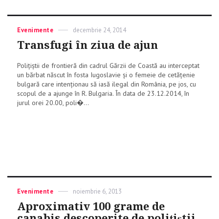
Categories
Evenimente
Posted
decembrie 24, 2014
on
Transfugi în ziua de ajun
Poliţiştii de frontieră din cadrul Gărzii de Coastă au interceptat
un bărbat născut în fosta Iugoslavie şi o femeie de cetăţenie
bulgară care intenţionau să iasă ilegal din România, pe jos, cu
scopul de a ajunge în R. Bulgaria. În data de 23.12.2014, în
jurul orei 20.00, poli�...
Categories
Evenimente
Posted
noiembrie 6, 2013
on
Aproximativ 100 grame de
canabis descoperite de poliţiştii