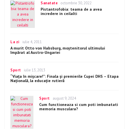
Categories
Sanatate
Posted
octombrie 30, 2022
on
Pistantrofobia: teama de a avea
incredere in ceilalti
Categories
La zi
Posted
iulie 4, 2011
on
A murit Otto von Habsburg, moştenitorul ultimului
împărat al Austro-Ungariei
Categories
Sport
Posted
iulie 13, 2013
on
“Viaţa în mişcare!”: Finala şi premierile Cupei DHS – Etapa
Naţională, la educaţie rutieră
Categories
Sport
Posted
august 9, 2024
on
Cum functioneaza si cum poti imbunatati
memoria musculara?