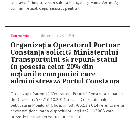
le-a avut în timpul vizitei sale la Mangalia şi Vama Veche. Aşa
cum am relatat, deja, ministrul pentru I...
Categories
Economic
Posted
decembrie 23, 2014
on
Organizația Operatorul Portuar
Constanța solicită Ministerului
Transportului să repună statul
în posesia celor 20% din
acțiunile companiei care
administrează Portul Constanța
Organizația Patronală ”Operatorul Portuar” Constanța a luat act
de Decizia nr. 574/16.10.2014 a Curții Constituționale,
publicată în Monitorul Oficial nr. 889/08.12.2014 referitoare la
neconstituționalitatea dispozițiilor Legii nr.216/2008 care
prevedea transmiterea cu titlu gratuit c...