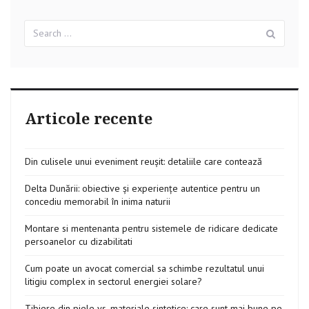
Search
Sear
for:
Articole recente
Din culisele unui eveniment reușit: detaliile care contează
Delta Dunării: obiective și experiențe autentice pentru un
concediu memorabil în inima naturii
Montare si mentenanta pentru sistemele de ridicare dedicate
persoanelor cu dizabilitati
Cum poate un avocat comercial sa schimbe rezultatul unui
litigiu complex in sectorul energiei solare?
Tibiere din piele vs. materiale sintetice: care sunt mai bune pe