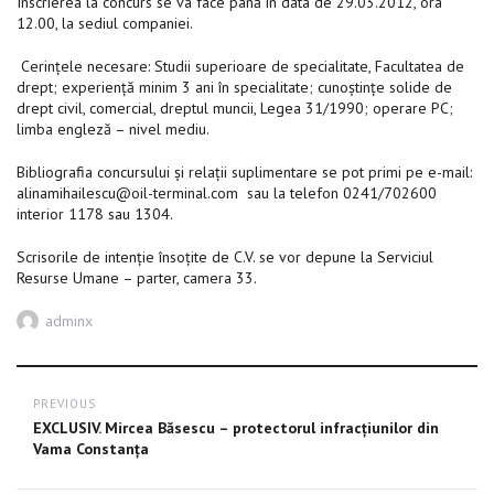
Înscrierea la concurs se va face până în data de 29.03.2012, ora
12.00, la sediul companiei.
Cerințele necesare: Studii superioare de specialitate, Facultatea de
drept; experiență minim 3 ani în specialitate; cunoștințe solide de
drept civil, comercial, dreptul muncii, Legea 31/1990; operare PC;
limba engleză – nivel mediu.
Bibliografia concursului și relații suplimentare se pot primi pe e-mail:
alinamihailescu@oil-terminal.com
sau la telefon 0241/702600
interior 1178 sau 1304.
Scrisorile de intenție însoțite de C.V. se vor depune la Serviciul
Resurse Umane – parter, camera 33.
Author
adminx
Post
PREVIOUS
navigation
Previous
EXCLUSIV. Mircea Băsescu – protectorul infracţiunilor din
post:
Vama Constanţa