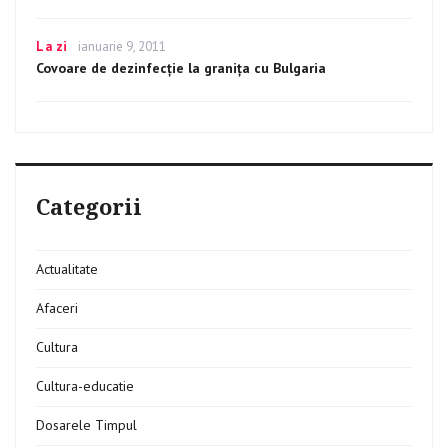
Categories
La zi
Posted
ianuarie 9, 2011
on
Covoare de dezinfecţie la graniţa cu Bulgaria
Categorii
Actualitate
Afaceri
Cultura
Cultura-educatie
Dosarele Timpul