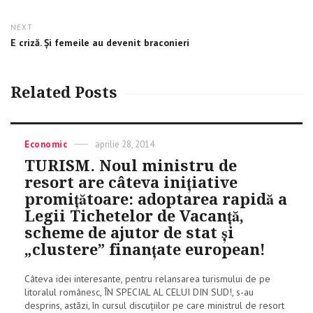
NEXT
Next
E criză. Și femeile au devenit braconieri
post:
Related Posts
Categories
Economic
Posted
aprilie 28, 2014
on
TURISM. Noul ministru de
resort are câteva iniţiative
promiţătoare: adoptarea rapidă a
Legii Tichetelor de Vacanţă,
scheme de ajutor de stat şi
„clustere” finanţate european!
Câteva idei interesante, pentru relansarea turismului de pe
litoralul românesc, ÎN SPECIAL AL CELUI DIN SUD!, s-au
desprins, astăzi, în cursul discuţiilor pe care ministrul de resort