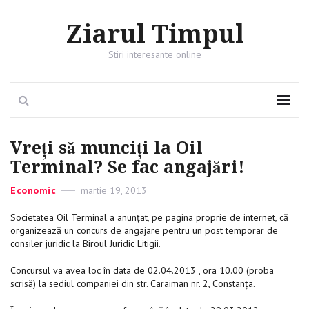
Ziarul Timpul
Stiri interesante online
Search
Menu
Vreți să munciți la Oil
Terminal? Se fac angajări!
Categories
Economic
Posted
martie 19, 2013
on
Societatea Oil Terminal a anunțat, pe pagina proprie de internet, că
organizează un concurs de angajare pentru un post temporar de
consiler juridic la Biroul Juridic Litigii.
Concursul va avea loc în data de 02.04.2013 , ora 10.00 (proba
scrisă) la sediul companiei din str. Caraiman nr. 2, Constanța.