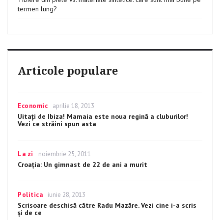
termen lung?
Articole populare
Categories
Economic
Posted
aprilie 18, 2013
on
Uitați de Ibiza! Mamaia este noua regină a cluburilor!
Vezi ce străini spun asta
Categories
La zi
Posted
noiembrie 25, 2011
on
Croaţia: Un gimnast de 22 de ani a murit
Categories
Politica
Posted
iunie 28, 2013
on
Scrisoare deschisă către Radu Mazăre. Vezi cine i-a scris
și de ce