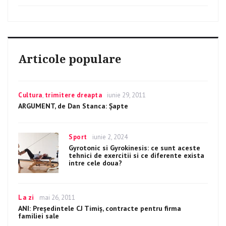
Articole populare
Categories
Cultura
,
trimitere dreapta
Posted
iunie 29, 2011
on
ARGUMENT, de Dan Stanca: Șapte
Categories
Sport
Posted
iunie 2, 2024
on
Gyrotonic si Gyrokinesis: ce sunt aceste
tehnici de exercitii si ce diferente exista
intre cele doua?
Categories
La zi
Posted
mai 26, 2011
on
ANI: Preşedintele CJ Timiş, contracte pentru firma
familiei sale