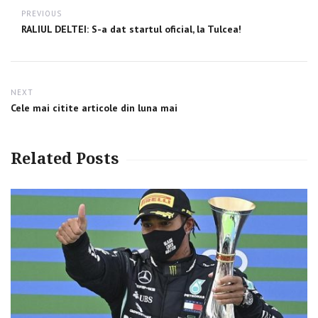
Post
PREVIOUS
navigation
Previous
RALIUL DELTEI: S-a dat startul oficial, la Tulcea!
post:
NEXT
Next
Cele mai citite articole din luna mai
post:
Related Posts