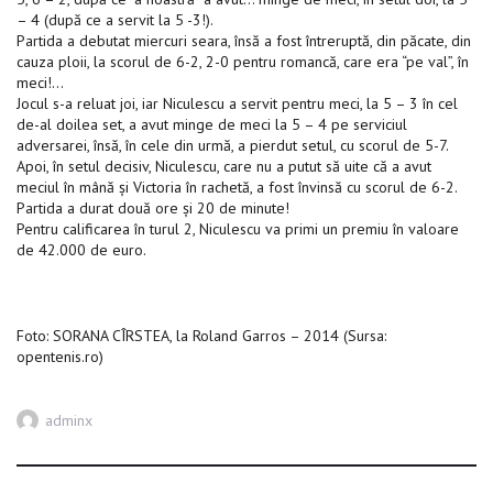
– 4 (după ce a servit la 5 -3!).
Partida a debutat miercuri seara, însă a fost întreruptă, din păcate, din
cauza ploii, la scorul de 6-2, 2-0 pentru romancă, care era “pe val”, în
meci!…
Jocul s-a reluat joi, iar Niculescu a servit pentru meci, la 5 – 3 în cel
de-al doilea set, a avut minge de meci la 5 – 4 pe serviciul
adversarei, însă, în cele din urmă, a pierdut setul, cu scorul de 5-7.
Apoi, în setul decisiv, Niculescu, care nu a putut să uite că a avut
meciul în mână şi Victoria în rachetă, a fost învinsă cu scorul de 6-2.
Partida a durat două ore şi 20 de minute!
Pentru calificarea în turul 2, Niculescu va primi un premiu în valoare
de 42.000 de euro.
Foto: SORANA CÎRSTEA, la Roland Garros – 2014 (Sursa:
opentenis.ro)
Author
adminx