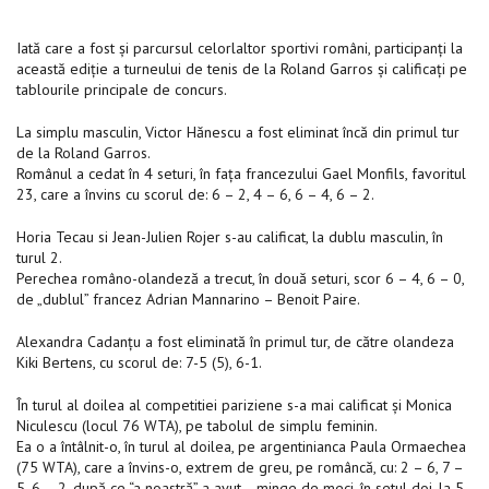
Iată care a fost şi parcursul celorlaltor sportivi români, participanţi la
această ediţie a turneului de tenis de la Roland Garros şi calificaţi pe
tablourile principale de concurs.
La simplu masculin, Victor Hănescu a fost eliminat încă din primul tur
de la Roland Garros.
Românul a cedat în 4 seturi, în faţa francezului Gael Monfils, favoritul
23, care a învins cu scorul de: 6 – 2, 4 – 6, 6 – 4, 6 – 2.
Horia Tecau si Jean-Julien Rojer s-au calificat, la dublu masculin, în
turul 2.
Perechea româno-olandeză a trecut, în două seturi, scor 6 – 4, 6 – 0,
de „dublul” francez Adrian Mannarino – Benoit Paire.
Alexandra Cadanţu a fost eliminată în primul tur, de către olandeza
Kiki Bertens, cu scorul de: 7-5 (5), 6-1.
În turul al doilea al competitiei pariziene s-a mai calificat şi Monica
Niculescu (locul 76 WTA), pe tabolul de simplu feminin.
Ea o a întâlnit-o, în turul al doilea, pe argentinianca Paula Ormaechea
(75 WTA), care a învins-o, extrem de greu, pe româncă, cu: 2 – 6, 7 –
5, 6 – 2, după ce “a noastră” a avut… minge de meci, în setul doi, la 5