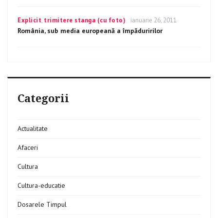
Categories
Explicit
,
trimitere stanga (cu foto)
Posted
ianuarie 26, 2011
on
România, sub media europeană a împăduririlor
Categorii
Actualitate
Afaceri
Cultura
Cultura-educatie
Dosarele Timpul