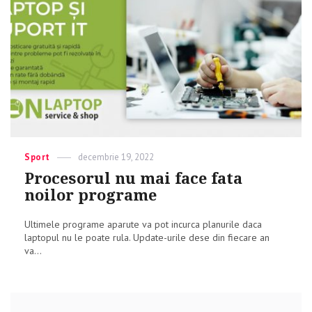
91-
a
cursa
pentru
a
se
potrivi
cu
recordul
lui
Michael
Schumacher
Categories
Sport
Posted
decembrie 19, 2022
on
Procesorul nu mai face fata
noilor programe
Ultimele programe aparute va pot incurca planurile daca
laptopul nu le poate rula. Update-urile dese din fiecare an
va...