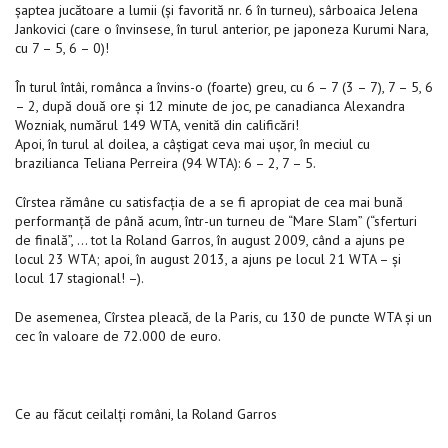
şaptea jucătoare a lumii (şi favorită nr. 6 în turneu), sârboaica Jelena
Jankovici (care o învinsese, în turul anterior, pe japoneza Kurumi Nara,
cu 7 – 5, 6 – 0)!
În turul întâi, românca a învins-o (foarte) greu, cu 6 – 7 (3 – 7), 7 – 5, 6
– 2, după două ore şi 12 minute de joc, pe canadianca Alexandra
Wozniak, numărul 149 WTA, venită din calificări!
Apoi, în turul al doilea, a câştigat ceva mai uşor, în meciul cu
brazilianca Teliana Perreira (94 WTA): 6 – 2, 7 – 5.
Cîrstea rămâne cu satisfacţia de a se fi apropiat de cea mai bună
performanţă de până acum, într-un turneu de “Mare Slam” (“sferturi
de finală”, … tot la Roland Garros, în august 2009, când a ajuns pe
locul 23 WTA; apoi, în august 2013, a ajuns pe locul 21 WTA – şi
locul 17 stagional! –).
De asemenea, Cîrstea pleacă, de la Paris, cu 130 de puncte WTA şi un
cec în valoare de 72.000 de euro.
Ce au făcut ceilalţi români, la Roland Garros