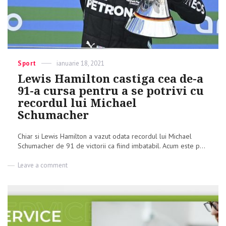
Categories
Sport
Posted
ianuarie 18, 2021
on
Lewis Hamilton castiga cea de-a
91-a cursa pentru a se potrivi cu
recordul lui Michael
Schumacher
Chiar si Lewis Hamilton a vazut odata recordul lui Michael
Schumacher de 91 de victorii ca fiind imbatabil. Acum este p...
Leave a comment
on
Lewis
Hamilton
castiga
cea
de-
a