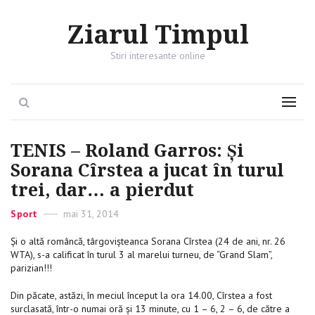
Ziarul Timpul
Stiri interesante online
Search
Menu
TENIS – Roland Garros: Şi
Sorana Cîrstea a jucat în turul
trei, dar… a pierdut
Categories
Sport
Posted
mai 31, 2014
on
Şi o altă româncă, târgovişteanca Sorana Cîrstea (24 de ani, nr. 26
WTA), s-a calificat în turul 3 al marelui turneu, de “Grand Slam”,
parizian!!!
Din păcate, astăzi, în meciul început la ora 14.00, Cîrstea a fost
surclasată, într-o numai oră şi 13 minute, cu 1 – 6, 2 – 6, de către a