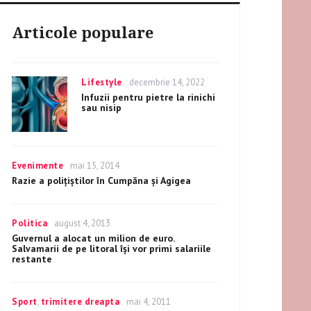
Articole populare
Categories
Lifestyle
Posted
decembrie 14, 2022
on
Infuzii pentru pietre la rinichi
sau nisip
Categories
Evenimente
Posted
mai 15, 2014
on
Razie a polițiștilor în Cumpăna și Agigea
Categories
Politica
Posted
august 4, 2013
on
Guvernul a alocat un milion de euro.
Salvamarii de pe litoral își vor primi salariile
restante
Categories
Sport
,
trimitere dreapta
Posted
mai 4, 2011