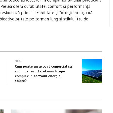
le sintetice au locul lor în echipamentul unui practicant
 Pielea oferă durabilitate, confort și performanță
esionează prin accesibilitate și întreținere ușoară.
iectivelor tale pe termen lung și stilului tău de
NEXT
Next
Cum poate un avocat comercial sa
post:
schimbe rezultatul unui litigiu
complex in sectorul energiei
solare?