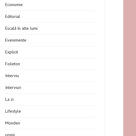
Economie
Editorial
Escală în alte lumi
Evenimente
Explicit
Foileton
Interviu
Interviuri
La zi
Lifestyle
Monden
opinii