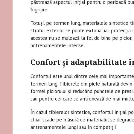
păstrează aspectul inițial pentru o perioadă bu
îngrijire.
Totuși, pe termen lung, materialele sintetice ti
stratul exterior se poate exfolia, iar protecția
acestea nu se mulează la fel de bine pe picior,
antrenamentele intense.
Confort și adaptabilitate 
Confortul este unul dintre cele mai importante 
termen lung. Tibierele din piele naturală devi
formei piciorului și reducând punctele de presiu
sau pentru cei care se antrenează de mai mult
În cazul tibierelor sintetice, confortul inițial 
chiar scade pe măsură ce materialul se degradea
antrenamentele lungi sau în competiții.