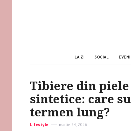
LA ZI
SOCIAL
EVEN
Tibiere din piele
sintetice: care s
termen lung?
Categories
Lifestyle
Posted
martie 24, 2026
on