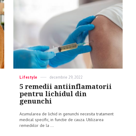
Categories
Lifestyle
Posted
decembrie 29, 2022
on
5 remedii antiinflamatorii
pentru lichidul din
genunchi
Acumularea de lichid in genunchi necesita tratament
medical specific, in functie de cauza. Utilizarea
remediilor de la ...