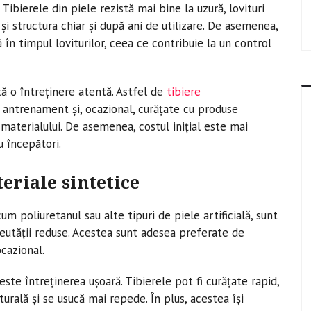
 Tibierele din piele rezistă mai bine la uzură, lovituri
și structura chiar și după ani de utilizare. De asemenea,
 în timpul loviturilor, ceea ce contribuie la un control
tă o întreținere atentă. Astfel de
tibiere
 antrenament și, ocazional, curățate cu produse
materialului. De asemenea, costul inițial este mai
u începători.
eriale sintetice
um poliuretanul sau alte tipuri de piele artificială, sunt
reutății reduse. Acestea sunt adesea preferate de
cazional.
ste întreținerea ușoară. Tibierele pot fi curățate rapid,
rală și se usucă mai repede. În plus, acestea își