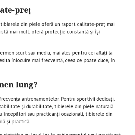
itate-preț
tibierele din piele oferă un raport calitate-preț mai
ezistă mai mult, oferă protecție constantă și își
ermen scurt sau mediu, mai ales pentru cei aflați la
sita înlocuire mai frecventă, ceea ce poate duce, în
men lung?
frecvența antrenamentelor. Pentru sportivii dedicați,
bilitate și durabilitate, tibierele din piele naturală
începători sau practicanți ocazionali, tibierele din
lă și practică.