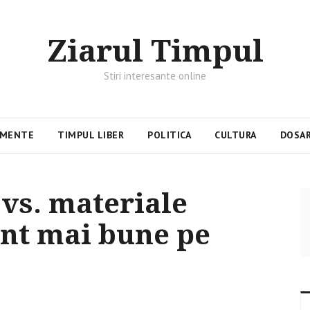
Ziarul Timpul
Stiri interesante online
IMENTE
TIMPUL LIBER
POLITICA
CULTURA
DOSAR
 vs. materiale
unt mai bune pe