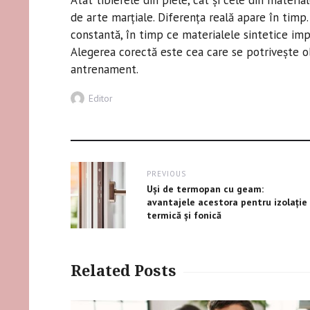
Atât tibierele din piele, cât și cele din materia
de arte marțiale. Diferența reală apare în timp.
constantă, în timp ce materialele sintetice impr
Alegerea corectă este cea care se potrivește ob
antrenament.
Author
Editor
Post
PREVIOUS
navigation
Previous
Uși de termopan cu geam:
post:
avantajele acestora pentru izolație
termică și fonică
Related Posts