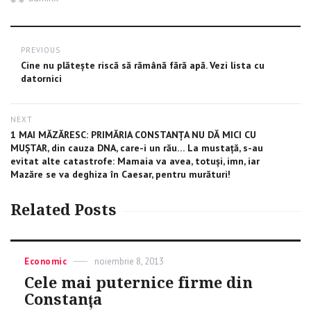
Post
PREVIOUS
navigation
Previous
Cine nu plătește riscă să rămână fără apă. Vezi lista cu
post:
datornici
NEXT
Next
1 MAI MĂZĂRESC: PRIMĂRIA CONSTANŢA NU DĂ MICI CU
post:
MUŞTAR, din cauza DNA, care-i un rău… La mustaţă, s-au
evitat alte catastrofe: Mamaia va avea, totuşi, imn, iar
Mazăre se va deghiza în Caesar, pentru murături!
Related Posts
Categories
Economic
Posted
noiembrie 8, 2013
on
Cele mai puternice firme din
Constanța