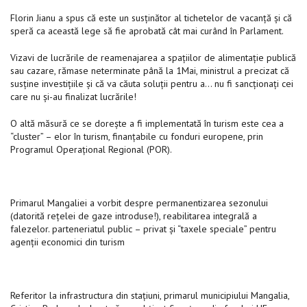
Florin Jianu a spus că este un susţinător al tichetelor de vacanţă şi că
speră ca această lege să fie aprobată cât mai curând în Parlament.
Vizavi de lucrările de reamenajarea a spaţiilor de alimentaţie publică
sau cazare, rămase neterminate până la 1Mai, ministrul a precizat că
susţine investiţiile şi că va căuta soluţii pentru a… nu fi sancţionaţi cei
care nu şi-au finalizat lucrările!
O altă măsură ce se doreşte a fi implementată în turism este cea a
“cluster” – elor în turism, finanţabile cu fonduri europene, prin
Programul Operaţional Regional (POR).
Primarul Mangaliei a vorbit despre permanentizarea sezonului
(datorită reţelei de gaze introduse!), reabilitarea integrală a
falezelor. parteneriatul public – privat şi “taxele speciale” pentru
agenţii economici din turism
Referitor la infrastructura din staţiuni, primarul municipiului Mangalia,