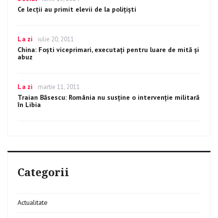
on
Ce lecții au primit elevii de la polițiști
Categories
La zi
Posted
iulie 20, 2011
on
China: Foşti viceprimari, executaţi pentru luare de mită şi
abuz
Categories
La zi
Posted
martie 11, 2011
on
Traian Băsescu: România nu susţine o intervenţie militară
în Libia
Categorii
Actualitate