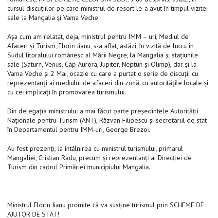
cursul discuţiilor pe care ministrul de resort le-a avut în timpul vizitei
sale la Mangalia şi Vama Veche.
Aşa cum am relatat, deja, ministrul pentru IMM – uri, Mediul de
Afaceri şi Turism, Florin Jianu, s-a aflat, astăzi, în vizită de lucru în
Sudul litoralului românesc al Mării Negre, la Mangalia şi staţiunile
sale (Saturn, Venus, Cap Aurora, Jupiter, Neptun şi Olimp), dar şi la
Vama Veche şi 2 Mai, ocazie cu care a purtat o serie de discuţii cu
reprezentanţi ai mediului de afaceri din zonă, cu autorităţile locale şi
cu cei implicaţi în promovarea turismului.
Din delegaţia ministrului a mai făcut parte preşedintele Autorităţii
Naţionale pentru Turism (ANT), Răzvan Filipescu şi secretarul de stat
în Departamentul pentru IMM-uri, George Brezoi.
Au fost prezenţi, la întâlnirea cu ministrul turismului, primarul
Mangaliei, Cristian Radu, precum şi reprezentanţi ai Direcţiei de
Turism din cadrul Primăriei municipiului Mangalia.
Ministrul Florin Jianu promite că va susţine turismul prin SCHEME DE
AJUTOR DE STAT!