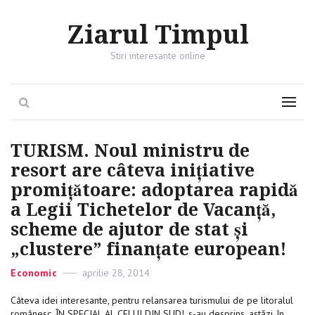
Ziarul Timpul
Stiri interesante online
Search
Menu
TURISM. Noul ministru de
resort are câteva iniţiative
promiţătoare: adoptarea rapidă
a Legii Tichetelor de Vacanţă,
scheme de ajutor de stat şi
„clustere” finanţate european!
Categories
Economic
Posted
aprilie 28, 2014
on
Câteva idei interesante, pentru relansarea turismului de pe litoralul
românesc, ÎN SPECIAL AL CELUI DIN SUD!, s-au desprins, astăzi, în