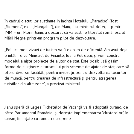
În cadrul discuţiilor susţinute în incinta Hotelului „Paradiso” (fost:
„Siemens”, ex – „Mangalia”), din Mangalia, ministrul delegat pentru
IMM – uri, Florin Jianu, a declarat că va susţine litoralul românesc al
Mării Negre printr-un program pilot de dezvoltare.
„Politica mea vizavi de turism va fi extrem de eficientă. Am avut deja
o întâlnire cu Ministrul de Finanţe, Ioana Petrescu, şi vom construi
modelul a nişte proiecte de ajutor de stat. Este posibil să găsim
forme de susţinere a turismului prin scheme de ajutor de stat, care să
ofere diverse facilităţi, pentru investiţii, pentru dezvoltarea locurilor
de muncă, pentru crearea de infrastructură şi pentru atragerea
turiştilor din alte zone”, a precizat ministrul.
Jianu speră că Legea Tichetelor de Vacanţă va fi adoptată curând, de
către Parlamentul României şi doreşte implementarea “clusterelor”, în
turism, finanţate cu fonduri europene