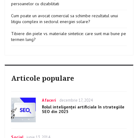
persoanelor cu dizabilitati
Cum poate un avocat comercial sa schimbe rezultatul unui
litigiu complex in sectorul energiei solare?
Tibiere din piele vs. materiale sintetice: care sunt mai bune pe
termen lung?
Articole populare
Categories
Afaceri
Posted
decembrie 17, 2024
on
Rolul inteligenței artificiale în strategiile
SEO din 2025
Categories
Social
Posted
iunie 13, 2014