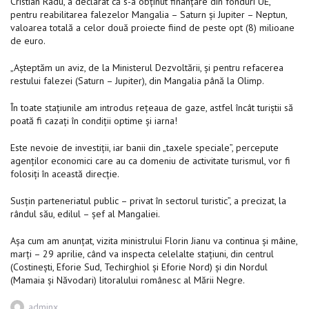
Cristian Radu, a declarat că s-a obţinut finanţare din fonduri UE,
pentru reabilitarea falezelor Mangalia – Saturn şi Jupiter – Neptun,
valoarea totală a celor două proiecte fiind de peste opt (8) milioane
de euro.
„Aşteptăm un aviz, de la Ministerul Dezvoltării, şi pentru refacerea
restului falezei (Saturn – Jupiter), din Mangalia până la Olimp.
În toate staţiunile am introdus reţeaua de gaze, astfel încât turiştii să
poată fi cazaţi în condiţii optime şi iarna!
Este nevoie de investiţii, iar banii din „taxele speciale”, percepute
agenţilor economici care au ca domeniu de activitate turismul, vor fi
folosiţi în această direcţie.
Susţin parteneriatul public – privat în sectorul turistic”, a precizat, la
rândul său, edilul – şef al Mangaliei.
Aşa cum am anunţat, vizita ministrului Florin Jianu va continua şi mâine,
marţi – 29 aprilie, când va inspecta celelalte staţiuni, din centrul
(Costineşti, Eforie Sud, Techirghiol şi Eforie Nord) şi din Nordul
(Mamaia şi Năvodari) litoralului românesc al Mării Negre.
Author
adminx