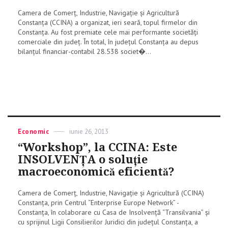
Camera de Comerţ, Industrie, Navigaţie şi Agricultură
Constanţa (CCINA) a organizat, ieri seară, topul firmelor din
Constanța. Au fost premiate cele mai performante societăți
comerciale din județ. În total, în județul Constanța au depus
bilanțul financiar-contabil 28.538 societ�...
Categories
Economic
Posted
iunie 26, 2013
on
“Workshop”, la CCINA: Este
INSOLVENŢA o soluţie
macroeconomică eficientă?
Camera de Comerţ, Industrie, Navigaţie şi Agricultură (CCINA)
Constanţa, prin Centrul “Enterprise Europe Network” -
Constanţa, în colaborare cu Casa de Insolvenţă “Transilvania” şi
cu sprijinul Ligii Consilierilor Juridici din judeţul Constanţa, a