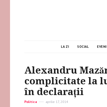
LA ZI
SOCIAL
EVEN
Alexandru Mază
complicitate la l
în declarații
Categories
Politica
Posted
aprilie 17, 2014
on