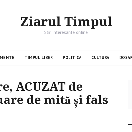
Ziarul Timpul
Stiri interesante online
IMENTE
TIMPUL LIBER
POLITICA
CULTURA
DOSAR
re, ACUZAT de
uare de mită și fals