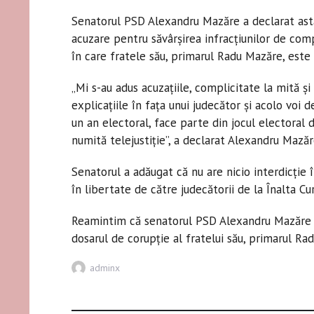
Senatorul PSD Alexandru Mazăre a declarat astă
acuzare pentru săvârșirea infracțiunilor de compl
în care fratele său, primarul Radu Mazăre, este
„Mi s-au adus acuzațiile, complicitate la mită și 
explicațiile în fața unui judecător și acolo voi 
un an electoral, face parte din jocul electoral 
numită telejustiție”, a declarat Alexandru Mazăr
Senatorul a adăugat că nu are nicio interdicție î
în libertate de către judecătorii de la Înalta Cur
Reamintim că senatorul PSD Alexandru Mazăre s-
dosarul de corupție al fratelui său, primarul Ra
Author
adminx