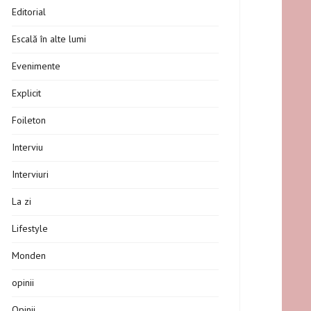
Editorial
Escală în alte lumi
Evenimente
Explicit
Foileton
Interviu
Interviuri
La zi
Lifestyle
Monden
opinii
Opinii