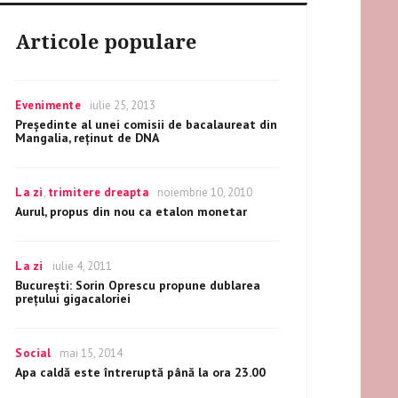
Articole populare
Categories
Evenimente
Posted
iulie 25, 2013
on
Președinte al unei comisii de bacalaureat din
Mangalia, reținut de DNA
Categories
La zi
,
trimitere dreapta
Posted
noiembrie 10, 2010
on
Aurul, propus din nou ca etalon monetar
Categories
La zi
Posted
iulie 4, 2011
on
București: Sorin Oprescu propune dublarea
prețului gigacaloriei
Categories
Social
Posted
mai 15, 2014
on
Apa caldă este întreruptă până la ora 23.00