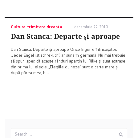
Categories
Cultura
,
trimitere dreapta
Posted
decembrie 22, 2010
on
Dan Stanca: Departe și aproape
Dan Stanca: Departe și aproape Orice înger e înfricoșător.
„Jeder Engel ist schreklich”, ar suna în germană. Nu mai trebuie
să spun, sper, că aceste rânduri aparțin lui Rilke și sunt extrase
din prima lui elegie. „Elegiile duineze” sunt o carte mare și,
după părea mea, b...
Search
Sear
for: