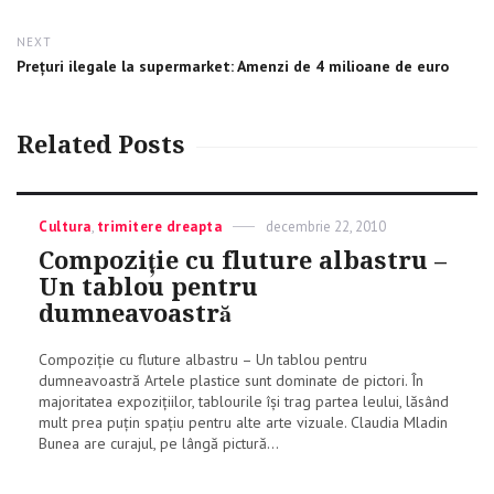
NEXT
Next
Prețuri ilegale la supermarket: Amenzi de 4 milioane de euro
post:
Related Posts
Categories
Cultura
,
trimitere dreapta
Posted
decembrie 22, 2010
on
Compoziție cu fluture albastru –
Un tablou pentru
dumneavoastră
Compoziție cu fluture albastru – Un tablou pentru
dumneavoastră Artele plastice sunt dominate de pictori. În
majoritatea expozițiilor, tablourile își trag partea leului, lăsând
mult prea puțin spațiu pentru alte arte vizuale. Claudia Mladin
Bunea are curajul, pe lângă pictură...