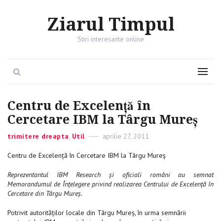
Ziarul Timpul
Stiri interesante online
Search
Menu
Centru de Excelență în
Cercetare IBM la Târgu Mureș
Categories
trimitere dreapta
,
Util
Posted
aprilie 27, 2011
on
Centru de Excelență în Cercetare IBM la Târgu Mureș
Reprezentantul IBM Research și oficiali români au semnat
Memorandumul de Înțelegere privind realizarea Centrului de Excelență în
Cercetare din Târgu Mureș.
Potrivit autorităților locale din Târgu Mureș, în urma semnării