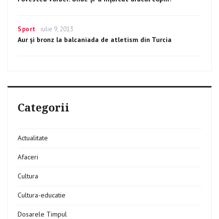
Categories
Sport
Posted
iulie 9, 2013
on
Aur şi bronz la balcaniada de atletism din Turcia
Categorii
Actualitate
Afaceri
Cultura
Cultura-educatie
Dosarele Timpul