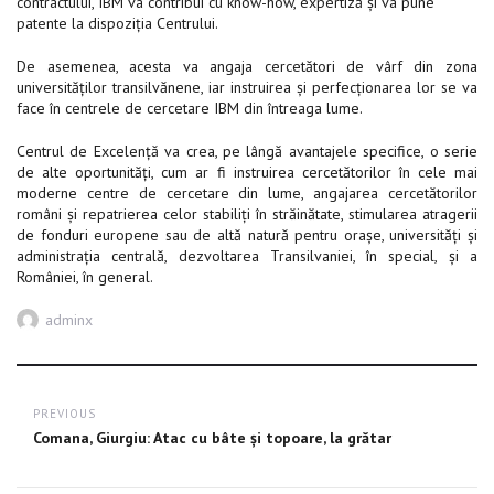
contractului, IBM va contribui cu know-how, expertiză și va pune
patente la dispoziția Centrului.
De asemenea, acesta va angaja cercetători de vârf din zona
universităților transilvănene, iar instruirea și perfecționarea lor se va
face în centrele de cercetare IBM din întreaga lume.
Centrul de Excelență va crea, pe lângă avantajele specifice, o serie
de alte oportunități, cum ar fi instruirea cercetătorilor în cele mai
moderne centre de cercetare din lume, angajarea cercetătorilor
români și repatrierea celor stabiliți în străinătate, stimularea atragerii
de fonduri europene sau de altă natură pentru orașe, universități și
administrația centrală, dezvoltarea Transilvaniei, în special, și a
României, în general.
Author
adminx
Post
PREVIOUS
navigation
Previous
Comana, Giurgiu: Atac cu bâte şi topoare, la grătar
post: