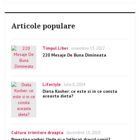
Articole populare
Categories
Timpul Liber
Posted
noiembrie 13, 2022
on
220 Mesaje De Buna Dimineata
Categories
Lifestyle
Posted
iulie 8, 2024
on
Dieta Kosher: ce este si in ce consta
aceasta dieta?
Categories
Cultura
,
trimitere dreapta
Posted
decembrie 15, 2010
on
Povestea vorbei: Unde și-a înțărcat dracul copiii?