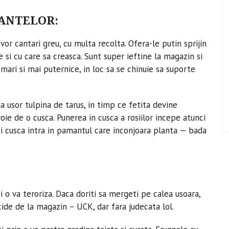
LANTELOR:
 vor cantari greu, cu multa recolta. Ofera-le putin sprijin
e si cu care sa creasca. Sunt super ieftine la magazin si
mari si mai puternice, in loc sa se chinuie sa suporte
a usor tulpina de tarus, in timp ce fetita devine
e de o cusca. Punerea in cusca a rosiilor incepe atunci
si cusca intra in pamantul care inconjoara planta — bada
i o va teroriza. Daca doriti sa mergeti pe calea usoara,
ide de la magazin – UCK, dar fara judecata lol.