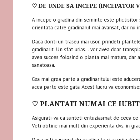
♡ DE UNDE SA INCEPE (INCEPATOR V
A incepe o gradina din seminte este plictisitor s
orientata catre gradinarul mai avansat, dar nu 
Daca doriti un traseu mai usor, prindeti plante
gradinarit. Un sfat urias… vor avea doar transpl
avea succes folosind o planta mai matura, dar as
sanatoasa.
Cea mai grea parte a gradinaritului este aducer
acea parte este gata. Acest lucru va economises
♡ PLANTATI NUMAI CE IUBITI 
Asigurati-va ca sunteti entuziasmat de ceea ce 
Veti obtine mai mult din experienta dvs. in gradi
Daca esti pasionat de gradina ta si ai grija de n