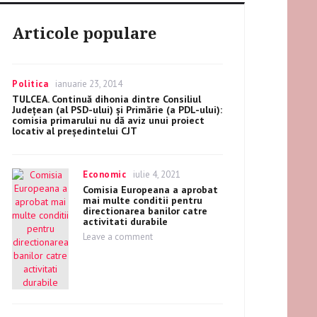
Articole populare
Categories
Politica
Posted
ianuarie 23, 2014
on
TULCEA. Continuă dihonia dintre Consiliul
Judeţean (al PSD-ului) şi Primărie (a PDL-ului):
comisia primarului nu dă aviz unui proiect
locativ al preşedintelui CJT
Categories
Economic
Posted
iulie 4, 2021
on
Comisia Europeana a aprobat
mai multe conditii pentru
directionarea banilor catre
activitati durabile
Leave a comment
on
Comisia
Europeana
a
aprobat
mai
multe