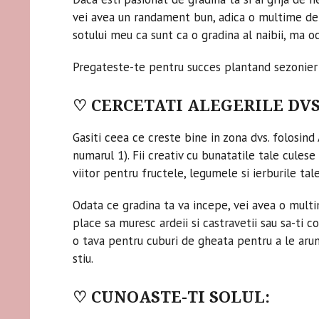
vei avea un randament bun, adica o multime de 
sotului meu ca sunt ca o gradina al naibii, ma o
Pregateste-te pentru succes plantand sezonier s
♡ CERCETATI ALEGERILE DVS
Gasiti ceea ce creste bine in zona dvs. folosin
numarul 1). Fii creativ cu bunatatile tale culese
viitor pentru fructele, legumele si ierburile tal
Odata ce gradina ta va incepe, vei avea o mult
place sa muresc ardeii si castravetii sau sa-ti 
o tava pentru cuburi de gheata pentru a le arunc
stiu.
♡ CUNOASTE-TI SOLUL: