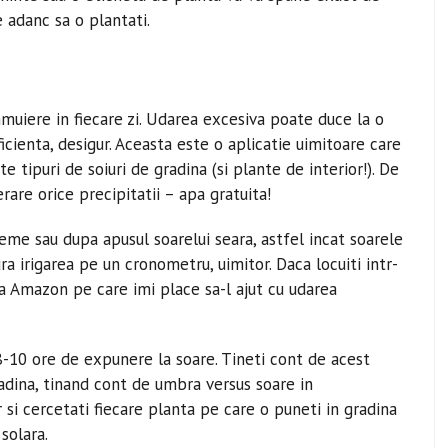
 adanc sa o plantati.
nmuiere in fiecare zi. Udarea excesiva poate duce la o
icienta, desigur. Aceasta este o aplicatie uimitoare care
e tipuri de soiuri de gradina (si plante de interior!). De
rare orice precipitatii – apa gratuita!
e sau dupa apusul soarelui seara, astfel incat soarele
ra irigarea pe un cronometru, uimitor. Daca locuiti intr-
a Amazon pe care imi place sa-l ajut cu udarea
8-10 ore de expunere la soare. Tineti cont de acest
radina, tinand cont de umbra versus soare in
r si cercetati fiecare planta pe care o puneti in gradina
solara.