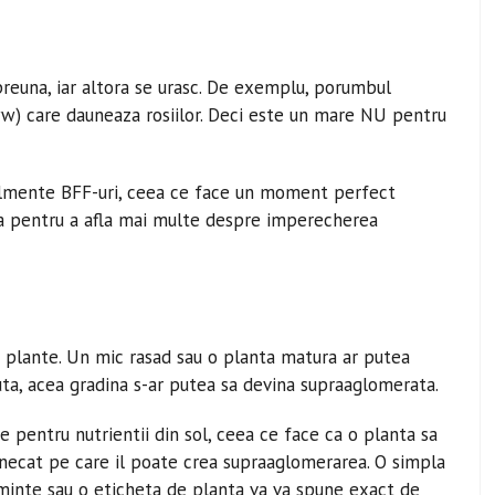
preuna, iar altora se urasc. De exemplu, porumbul
) care dauneaza rosiilor. Deci este un mare NU pentru
eralmente BFF-uri, ceea ce face un moment perfect
nta pentru a afla mai multe despre imperecherea
re plante. Un mic rasad sau o planta matura ar putea
a, acea gradina s-ar putea sa devina supraaglomerata.
 pentru nutrientii din sol, ceea ce face ca o planta sa
unecat pe care il poate crea supraaglomerarea. O simpla
minte sau o eticheta de planta va va spune exact de