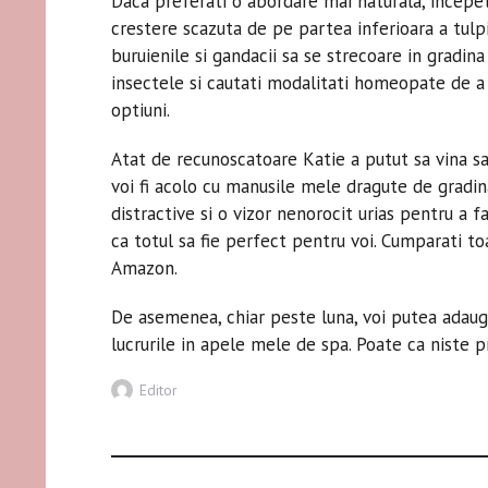
Daca preferati o abordare mai naturala, incepeti
crestere scazuta de pe partea inferioara a tulp
buruienile si gandacii sa se strecoare in gradin
insectele si cautati modalitati homeopate de a
optiuni.
Atat de recunoscatoare Katie a putut sa vina s
voi fi acolo cu manusile mele dragute de gradin
distractive si o vizor nenorocit urias pentru a f
ca totul sa fie perfect pentru voi. Cumparati to
Amazon.
De asemenea, chiar peste luna, voi putea adaug
lucrurile in apele mele de spa. Poate ca niste p
Author
Editor