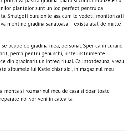
 prin a va pastra gradina taiata si curata. Frunzele cu
inilor plantelor sunt un loc perfect pentru ca
a ta. Smulgeti buruienile asa cum le vedeti, monitorizati
 va mentine gradina sanatoasa – exista atat de multe
a se ocupe de gradina mea, personal. Sper ca in curand
arit, perna pentru genunchi, niste instrumente
ace din gradinarit un intreg ritual. Ca intotdeauna, vreau
ate albumele lui Katie chiar aici, in magazinul meu
a menta si rozmarinul meu de casa si doar toate
reparate noi vor veni in calea ta.