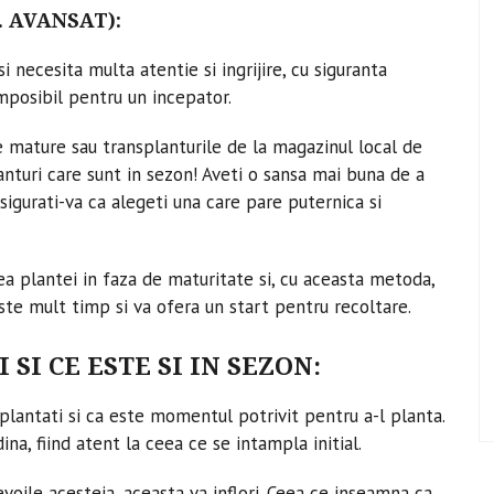
. AVANSAT):
i necesita multa atentie si ingrijire, cu siguranta
imposibil pentru un incepator.
le mature sau transplanturile de la magazinul local de
anturi care sunt in sezon! Aveti o sansa mai buna de a
igurati-va ca alegeti una care pare puternica si
ea plantei in faza de maturitate si, cu aceasta metoda,
te mult timp si va ofera un start pentru recoltare.
SI CE ESTE SI IN SEZON:
plantati si ca este momentul potrivit pentru a-l planta.
na, fiind atent la ceea ce se intampla initial.
evoile acesteia, aceasta va inflori. Ceea ce inseamna ca