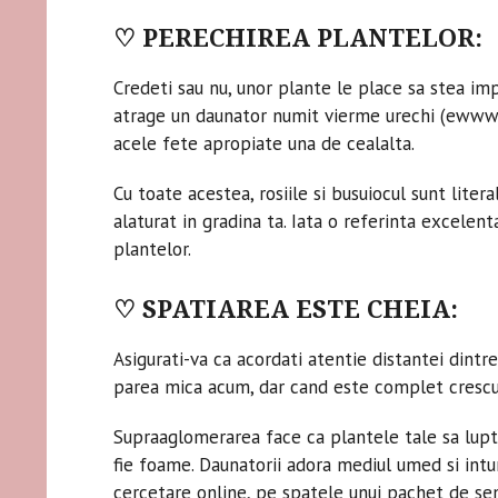
♡ PERECHIREA PLANTELOR:
Credeti sau nu, unor plante le place sa stea im
atrage un daunator numit vierme urechi (ewwww
acele fete apropiate una de cealalta.
Cu toate acestea, rosiile si busuiocul sunt lit
alaturat in gradina ta. Iata o referinta excele
plantelor.
♡ SPATIAREA ESTE CHEIA:
Asigurati-va ca acordati atentie distantei dint
parea mica acum, dar cand este complet crescut
Supraaglomerarea face ca plantele tale sa lupte
fie foame. Daunatorii adora mediul umed si int
cercetare online, pe spatele unui pachet de se