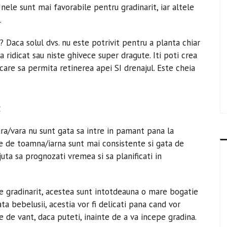
Unele sunt mai favorabile pentru gradinarit, iar altele
.
 Daca solul dvs. nu este potrivit pentru a planta chiar
a ridicat sau niste ghivece super dragute. Iti poti crea
 care sa permita retinerea apei SI drenajul. Este cheia
:
ra/vara nu sunt gata sa intre in pamant pana la
te de toamna/iarna sunt mai consistente si gata de
juta sa prognozati vremea si sa planificati in
 de gradinarit, acestea sunt intotdeauna o mare bogatie
a bebelusii, acestia vor fi delicati pana cand vor
le de vant, daca puteti, inainte de a va incepe gradina.