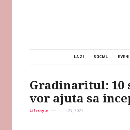
LA ZI
SOCIAL
EVEN
Gradinaritul: 10 
vor ajuta sa ince
Categories
Lifestyle
Posted
iunie 29, 2025
on