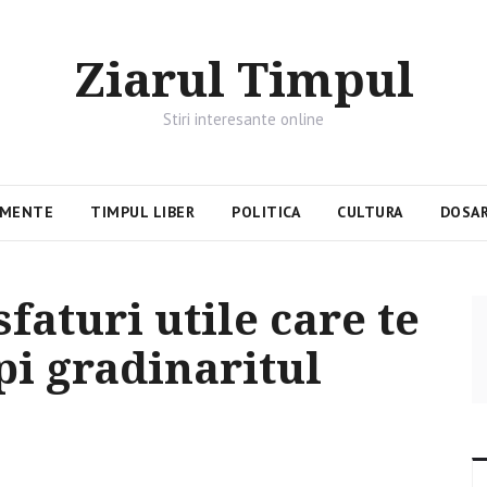
Ziarul Timpul
Stiri interesante online
IMENTE
TIMPUL LIBER
POLITICA
CULTURA
DOSAR
sfaturi utile care te
pi gradinaritul