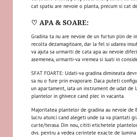
cat spatiu are nevoie o planta, precum si cat de
♡ APA & SOARE:
Gradina ta nu are nevoie de un furtun plin de i
recolta dezamagitoare, dar la fel si udarea insuf
va ajuta sa urmariti de cata apa au nevoie diferit
asemenea, urmariti-va vremea si luati in conside
SFAT FOARTE: Udati-va gradina dimineata devrem
sa nu o fure prin evaporare. Daca puteti configu
un apartament, iata un instrument de udat de l
plantelor in ghivece cand plec in vacanta.
Majoritatea plantelor de gradina au nevoie de 
lucru atunci cand alegeti unde sa va plantati g
curte/terasa. Din nou, cititi etichetele plantelo
dvs. pentru a vedea cerintele exacte de lumina 