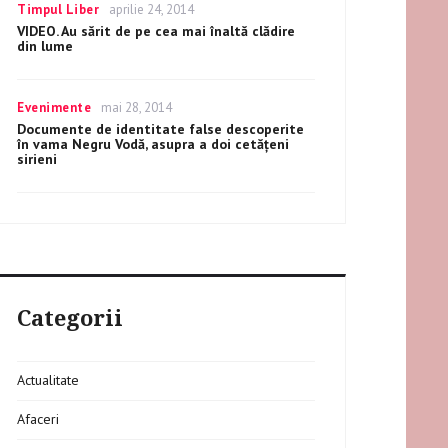
Categories
Timpul Liber
Posted
aprilie 24, 2014
conditii
on
VIDEO. Au sărit de pe cea mai înaltă clădire
pentru
din lume
directionarea
banilor
catre
activitati
Categories
Evenimente
Posted
mai 28, 2014
durabile
on
Documente de identitate false descoperite
în vama Negru Vodă, asupra a doi cetăţeni
sirieni
Categorii
Actualitate
Afaceri