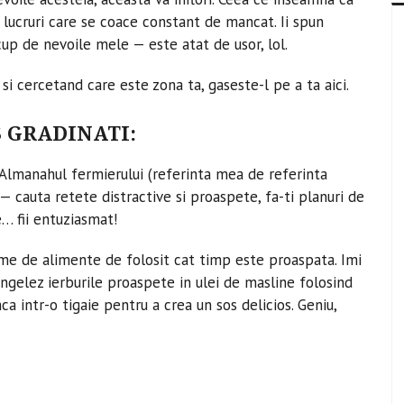
lucruri care se coace constant de mancat. Ii spun
cup de nevoile mele — este atat de usor, lol.
i cercetand care este zona ta, gaseste-l pe a ta aici.
 GRADINATI:
d Almanahul fermierului (referinta mea de referinta
 — cauta retete distractive si proaspete, fa-ti planuri de
e… fii entuziasmat!
ime de alimente de folosit cat timp este proaspata. Imi
congelez ierburile proaspete in ulei de masline folosind
a intr-o tigaie pentru a crea un sos delicios. Geniu,