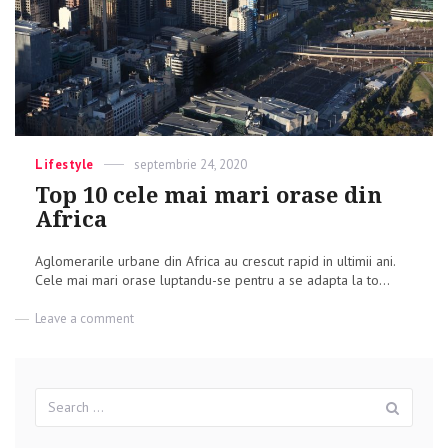
Categories
Lifestyle
Posted
septembrie 24, 2020
on
Top 10 cele mai mari orase din
Africa
Aglomerarile urbane din Africa au crescut rapid in ultimii ani.
Cele mai mari orase luptandu-se pentru a se adapta la to...
Leave a comment
on
Top
10
cele
mai
Search
Sear
mari
for:
orase
din