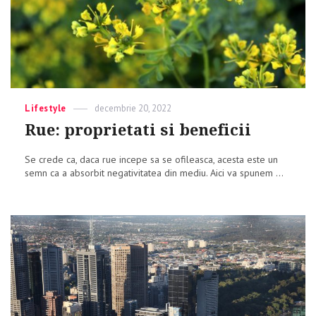
Categories
Lifestyle
Posted
decembrie 20, 2022
on
Rue: proprietati si beneficii
Se crede ca, daca rue incepe sa se ofileasca, acesta este un
semn ca a absorbit negativitatea din mediu. Aici va spunem ...