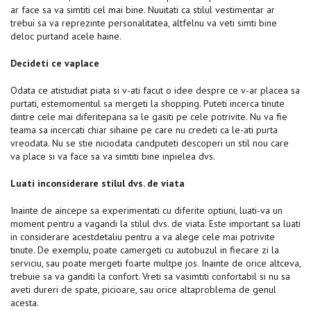
ar face sa va simtiti cel mai bine. Nuuitati ca stilul vestimentar ar
trebui sa va reprezinte personalitatea, altfelnu va veti simti bine
deloc purtand acele haine.
Decideti ce vaplace
Odata ce atistudiat piata si v-ati facut o idee despre ce v-ar placea sa
purtati, estemomentul sa mergeti la shopping. Puteti incerca tinute
dintre cele mai diferitepana sa le gasiti pe cele potrivite. Nu va fie
teama sa incercati chiar sihaine pe care nu credeti ca le-ati purta
vreodata. Nu se stie niciodata candputeti descoperi un stil nou care
va place si va face sa va simtiti bine inpielea dvs.
Luati inconsiderare stilul dvs. de viata
Inainte de aincepe sa experimentati cu diferite optiuni, luati-va un
moment pentru a vagandi la stilul dvs. de viata. Este important sa luati
in considerare acestdetaliu pentru a va alege cele mai potrivite
tinute. De exemplu, poate camergeti cu autobuzul in fiecare zi la
serviciu, sau poate mergeti foarte multpe jos. Inainte de orice altceva,
trebuie sa va ganditi la confort. Vreti sa vasimtiti confortabil si nu sa
aveti dureri de spate, picioare, sau orice altaproblema de genul
acesta.