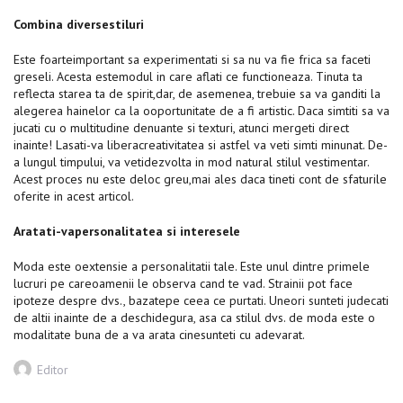
Combina diversestiluri
Este foarteimportant sa experimentati si sa nu va fie frica sa faceti
greseli. Acesta estemodul in care aflati ce functioneaza. Tinuta ta
reflecta starea ta de spirit,dar, de asemenea, trebuie sa va ganditi la
alegerea hainelor ca la ooportunitate de a fi artistic. Daca simtiti sa va
jucati cu o multitudine denuante si texturi, atunci mergeti direct
inainte! Lasati-va liberacreativitatea si astfel va veti simti minunat. De-
a lungul timpului, va vetidezvolta in mod natural stilul vestimentar.
Acest proces nu este deloc greu,mai ales daca tineti cont de sfaturile
oferite in acest articol.
Aratati-vapersonalitatea si interesele
Moda este oextensie a personalitatii tale. Este unul dintre primele
lucruri pe careoamenii le observa cand te vad. Strainii pot face
ipoteze despre dvs., bazatepe ceea ce purtati. Uneori sunteti judecati
de altii inainte de a deschidegura, asa ca stilul dvs. de moda este o
modalitate buna de a va arata cinesunteti cu adevarat.
Author
Editor