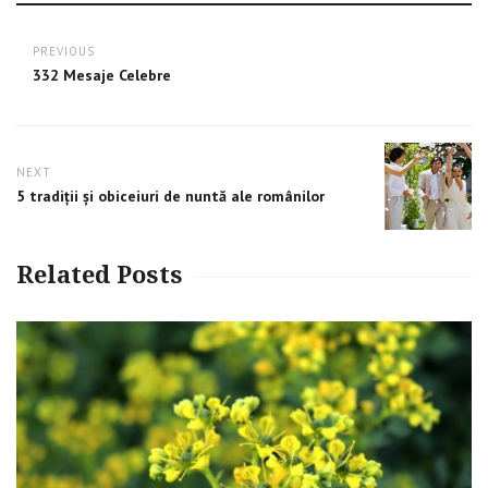
Post
PREVIOUS
navigation
Previous
332 Mesaje Celebre
post:
NEXT
Next
5 tradiții și obiceiuri de nuntă ale românilor
post:
Related Posts