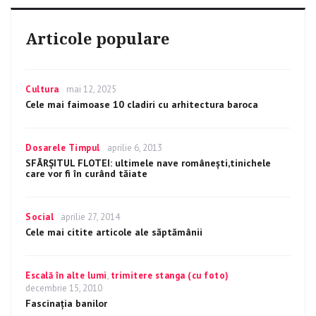
Articole populare
Categories
Cultura
Posted
mai 12, 2025
on
Cele mai faimoase 10 cladiri cu arhitectura baroca
Categories
Dosarele Timpul
Posted
aprilie 6, 2013
on
SFÂRȘITUL FLOTEI: ultimele nave românești,tinichele
care vor fi în curând tăiate
Categories
Social
Posted
aprilie 27, 2014
on
Cele mai citite articole ale săptămânii
Categories
Escală în alte lumi
,
trimitere stanga (cu foto)
Posted
decembrie 15, 2010
on
Fascinația banilor