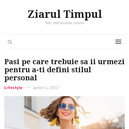
Ziarul Timpul
Stiri interesante online
Search
Menu
Pasi pe care trebuie sa ii urmezi
pentru a-ti defini stilul
personal
Categories
Lifestyle
Posted
aprilie 1, 2022
on