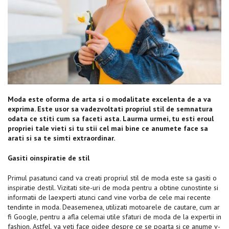
Moda este oforma de arta si o modalitate excelenta de a va
exprima. Este usor sa vadezvoltati propriul stil de semnatura
odata ce stiti cum sa faceti asta. Laurma urmei, tu esti eroul
propriei tale vieti si tu stii cel mai bine ce anumete face sa
arati si sa te simti extraordinar.
Gasiti oinspiratie de stil
Primul pasatunci cand va creati propriul stil de moda este sa gasiti o
inspiratie destil. Vizitati site-uri de moda pentru a obtine cunostinte si
informatii de laexperti atunci cand vine vorba de cele mai recente
tendinte in moda. Deasemenea, utilizati motoarele de cautare, cum ar
fi Google, pentru a afla celemai utile sfaturi de moda de la expertii in
fashion. Astfel, va veti face oidee despre ce se poarta si ce anume v-