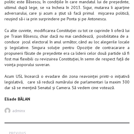
politic este Băsescu, în condițiile în care mandatul lui de președinte,
ultimul după lege, se va încheia în 2013. Sigur, mutarea îi aparține
adversarului, care și acum a știut să facă primul mișcarea politică,
reușind să-i ia prin surprindere pe Ponta și pe Antonescu.
Cu alte cuvinte, modificarea Constituției cu tot ce cuprinde îi oferă lui
pe Traian Băsescu, chiar dacă nu mai candidează, posibilitatea de a
conduce jocul electoral în anul următor, când au loc alegerile locale
și legislative. Singura soluție pentru Opoziție de contracarare a
propunerii făcute de președinte era ca liderii celor două partide să fi
fost mai flexibili cu revizuirea Constituției, în semn de respect față de
voința poporului suveran.
Acum USL încearcă o evadare din zona reavoinței printr-o inițiativă
legislativă, care să reducă numărului de parlamentari la maxim 300
dar să se mențină Senatul și Camera. Să vedem cine votează.
Eliade BĂLAN
Author
adminx
Post
PREVIOUS