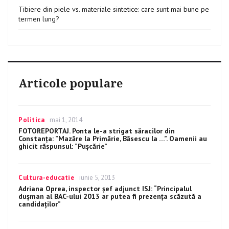
Tibiere din piele vs. materiale sintetice: care sunt mai bune pe
termen lung?
Articole populare
Categories
Politica
Posted
mai 1, 2014
on
FOTOREPORTAJ. Ponta le-a strigat săracilor din
Constanța: ”Mazăre la Primărie, Băsescu la …”. Oamenii au
ghicit răspunsul: ”Pușcărie”
Categories
Cultura-educatie
Posted
iunie 5, 2013
on
Adriana Oprea, inspector şef adjunct ISJ: “Principalul
duşman al BAC-ului 2013 ar putea fi prezenţa scăzută a
candidaţilor”