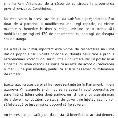
și a lui Crin Antonescu de a răspunde constructiv la propunerea
privind revizuirea Constituției.
Nu este vorba în acest caz de a-i da satisfacție președintelui. Sau
doar de a participa la modificarea unei legi capitale, cu efecte
multiple și benefice în timp și spațiu, misiune ce ar trebui să-i
mobilizeze pe toți cei 470 de parlamentari cu ideologii de dreapta
sau de stânga.
De altceva mult mai important este vorba: de respectarea unui vot
dat de popor, a cărui voință coincide cu dorința celui care a propus
referendumul votat cu doi ani în urmă. Prin urmare, nici un politician al
Opoziției nu avea dreptul să spună că nu este de acord cu reducerea
numărului de parlamentari, pentru că ar fi în dezacord cu milioanele
de români.
Electoratul i-a ales pe ei să fie reprezentanții lor în Parlament, nimeni
altcineva. Vin alegerile și din nou se va apela la votul poporului. Se
pare însă că liderii celor două partide, unii dintre ei cu aspirații mari
de a deveni conducători de stat și de guvern, nu înțeleg sau nu vor
să înțeleagă ce înseamnă ca poporul să fie suveran.
Au impresia, deplasată și de data asta, că beneficiarul acestui demers