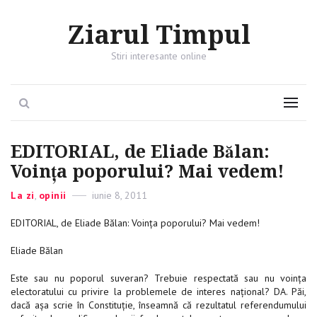
Ziarul Timpul
Stiri interesante online
Search
Menu
EDITORIAL, de Eliade Bălan:
Voința poporului? Mai vedem!
Categories
La zi
,
opinii
Posted
iunie 8, 2011
on
EDITORIAL, de Eliade Bălan: Voința poporului? Mai vedem!
Eliade Bălan
Este sau nu poporul suveran? Trebuie respectată sau nu voința
electoratului cu privire la problemele de interes național? DA. Păi,
dacă așa scrie în Constituție, înseamnă că rezultatul referendumului