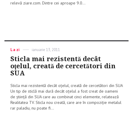
relevă ziare.com. Dintre cei aproape 9.0...
Categories
La zi
Posted
ianuarie 13, 2011
on
Sticla mai rezistentă decât
oţelul, creată de cercetători din
SUA
Sticla mai rezistentă decât oţelul, creată de cercetători din SUA
Un tip de sticlă mai dură decât oțelul a fost creat de oameni
de știință din SUA care au combinat cinci elemente, relatează
Realitatea TV. Sticla nou creată, care are în compoziție metalul
rar paladiu, nu poate fi...