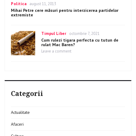
Categories
Politica
Posted
august 11, 2013
on
Mihai Petre cere măsuri pentru interzicerea partidelor
extremiste
Categories
Timpul Liber
Posted
octombrie 7, 2021
on
Cum rulezi tigara perfecta cu tutun de
rulat Mac Baren?
Leave a comment
on
Cum
rulezi
tigara
perfecta
cu
tutun
de
Categorii
rulat
Mac
Baren?
Actualitate
Afaceri