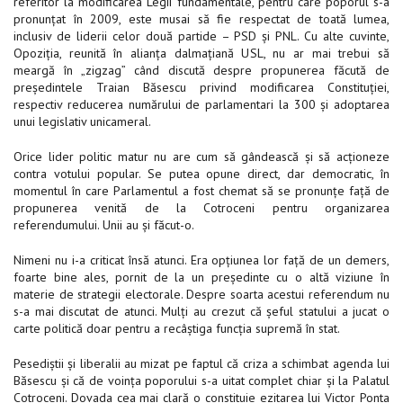
referitor la modificarea Legii fundamentale, pentru care poporul s-a
pronunțat în 2009, este musai să fie respectat de toată lumea,
inclusiv de liderii celor două partide – PSD și PNL. Cu alte cuvinte,
Opoziția, reunită în alianța dalmațiană USL, nu ar mai trebui să
meargă în „zigzag” când discută despre propunerea făcută de
președintele Traian Băsescu privind modificarea Constituției,
respectiv reducerea numărului de parlamentari la 300 și adoptarea
unui legislativ unicameral.
Orice lider politic matur nu are cum să gândească și să acționeze
contra votului popular. Se putea opune direct, dar democratic, în
momentul în care Parlamentul a fost chemat să se pronunțe faţă de
propunerea venită de la Cotroceni pentru organizarea
referendumului. Unii au și făcut-o.
Nimeni nu i-a criticat însă atunci. Era opțiunea lor față de un demers,
foarte bine ales, pornit de la un președinte cu o altă viziune în
materie de strategii electorale. Despre soarta acestui referendum nu
s-a mai discutat de atunci. Mulți au crezut că șeful statului a jucat o
carte politică doar pentru a recâștiga funcția supremă în stat.
Pesediștii și liberalii au mizat pe faptul că criza a schimbat agenda lui
Băsescu și că de voința poporului s-a uitat complet chiar și la Palatul
Cotroceni. Dovada cea mai clară o constituie ezitarea lui Victor Ponta