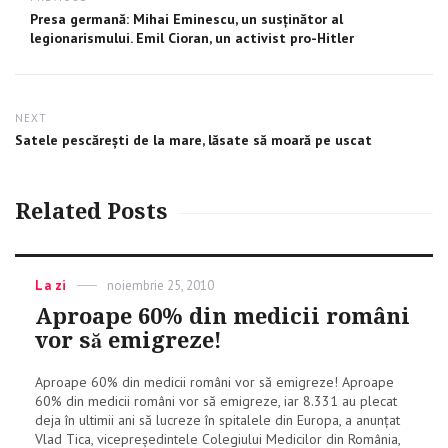
navigation
Previous
Presa germană: Mihai Eminescu, un susţinător al
post:
legionarismului. Emil Cioran, un activist pro-Hitler
NEXT
Next
Satele pescărești de la mare, lăsate să moară pe uscat
post:
Related Posts
Categories
La zi
Posted
noiembrie 25, 2010
on
Aproape 60% din medicii români
vor să emigreze!
Aproape 60% din medicii români vor să emigreze! Aproape
60% din medicii români vor să emigreze, iar 8.331 au plecat
deja în ultimii ani să lucreze în spitalele din Europa, a anunțat
Vlad Tica, vicepreședintele Colegiului Medicilor din România,