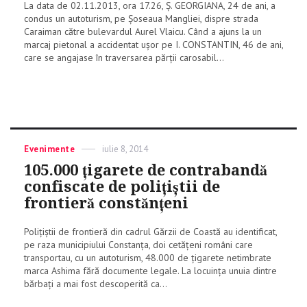
La data de 02.11.2013, ora 17.26, Ş. GEORGIANA, 24 de ani, a
condus un autoturism, pe Şoseaua Mangliei, dispre strada
Caraiman către bulevardul Aurel Vlaicu. Când a ajuns la un
marcaj pietonal a accidentat uşor pe I. CONSTANTIN, 46 de ani,
care se angajase în traversarea părţii carosabil...
Categories
Evenimente
Posted
iulie 8, 2014
on
105.000 ţigarete de contrabandă
confiscate de poliţiştii de
frontieră constănţeni
Poliţiştii de frontieră din cadrul Gărzii de Coastă au identificat,
pe raza municipiului Constanţa, doi cetăţeni români care
transportau, cu un autoturism, 48.000 de ţigarete netimbrate
marca Ashima fără documente legale. La locuinţa unuia dintre
bărbaţi a mai fost descoperită ca...