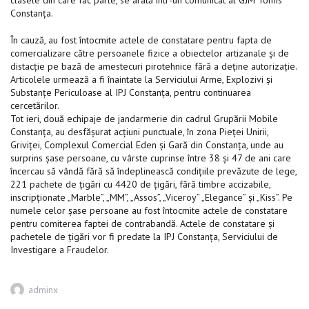
clasele din care fac parte, se arată într-un comunicat al GJM Tomis
Constanţa.
În cauză, au fost întocmite actele de constatare pentru fapta de
comercializare către persoanele fizice a obiectelor artizanale şi de
distacţie pe bază de amestecuri pirotehnice fără a deţine autorizaţie.
Articolele urmează a fi înaintate la Serviciului Arme, Explozivi şi
Substanţe Periculoase al IPJ Constanţa, pentru continuarea
cercetărilor.
Tot ieri, două echipaje de jandarmerie din cadrul Grupării Mobile
Constanţa, au desfăşurat acţiuni punctuale, în zona Pieţei Unirii,
Griviţei, Complexul Comercial Eden şi Gară din Constanţa, unde au
surprins şase persoane, cu vârste cuprinse între 38 şi 47 de ani care
încercau să vândă fără să îndeplinească condiţiile prevăzute de lege,
221 pachete de ţigări cu 4420 de ţigări, fără timbre accizabile,
inscripţionate „Marble”, „MM”, „Assos”, „Viceroy” „Elegance” şi „Kiss”. Pe
numele celor şase persoane au fost întocmite actele de constatare
pentru comiterea faptei de contrabandă. Actele de constatare şi
pachetele de ţigări vor fi predate la IPJ Constanţa, Serviciului de
Investigare a Fraudelor.
Author
adminx