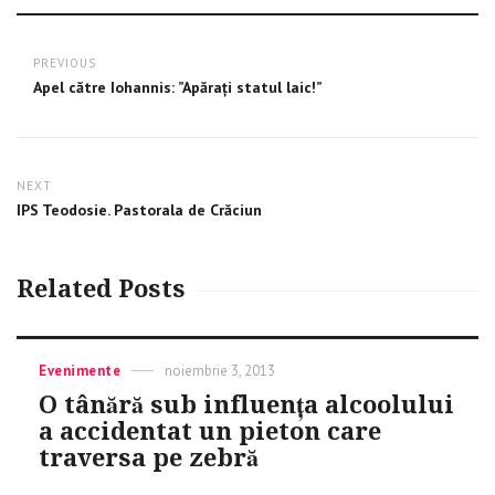
Post
PREVIOUS
navigation
Previous
Apel către Iohannis: ”Apărați statul laic!”
post:
NEXT
Next
IPS Teodosie. Pastorala de Crăciun
post:
Related Posts
Categories
Evenimente
Posted
noiembrie 3, 2013
on
O tânără sub influența alcoolului
a accidentat un pieton care
traversa pe zebră