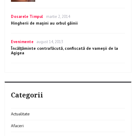
totul
despre
terapia
Categories
Dosarele Timpul
Posted
martie 2, 2014
cu
on
Hingherii de mașini au orbul găinii
biorezonanță
Categories
Evenimente
Posted
august 14, 2013
on
Încălţăminte contrafăcută, confiscată de vameșii de la
Agigea
Categorii
Actualitate
Afaceri