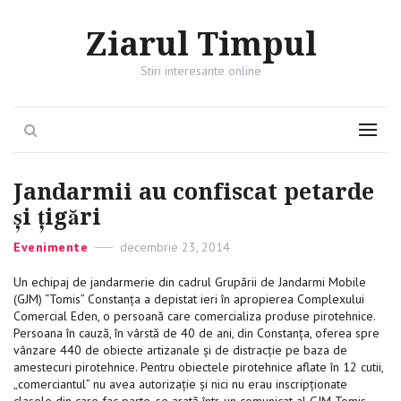
Ziarul Timpul
Stiri interesante online
Search
Menu
Jandarmii au confiscat petarde
şi ţigări
Categories
Evenimente
Posted
decembrie 23, 2014
on
Un echipaj de jandarmerie din cadrul Grupării de Jandarmi Mobile
(GJM) “Tomis” Constanţa a depistat ieri în apropierea Complexului
Comercial Eden, o persoană care comercializa produse pirotehnice.
Persoana în cauză, în vârstă de 40 de ani, din Constanţa, oferea spre
vânzare 440 de obiecte artizanale şi de distracţie pe baza de
amestecuri pirotehnice. Pentru obiectele pirotehnice aflate în 12 cutii,
„comerciantul” nu avea autorizaţie şi nici nu erau inscripţionate