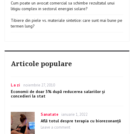
Cum poate un avocat comercial sa schimbe rezultatul unui
litigiu complex in sectorul energiei solare?
Tibiere din piele vs. materiale sintetice: care sunt mai bune pe
termen lung?
Articole populare
Categories
La zi
Posted
noiembrie 27, 2010
on
Economii de doar 3% după reducerea salariilor şi
concedieri la stat
Categories
Sanatate
Posted
ianuarie 1, 2022
on
Află totul despre terapia cu biorezonanță
Leave a comment
on
Află