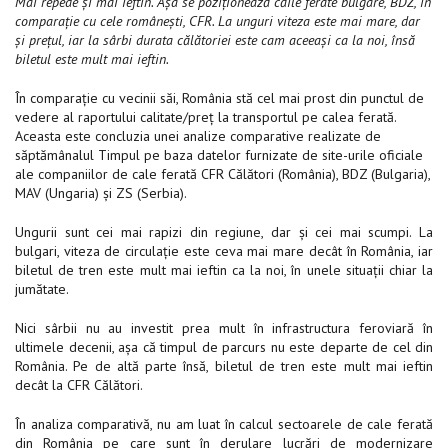
Mai repede și mai ieftin. Așa se poziționează căile ferate bulgare, BDZ, în
comparație cu cele românești, CFR. La unguri viteza este mai mare, dar
și prețul, iar la sârbi durata călătoriei este cam aceeași ca la noi, însă
biletul este mult mai ieftin.
În comparație cu vecinii săi, România stă cel mai prost din punctul de
vedere al raportului calitate/preț la transportul pe calea ferată.
Aceasta este concluzia unei analize comparative realizate de
săptămânalul Timpul pe baza datelor furnizate de site-urile oficiale
ale companiilor de cale ferată CFR Călători (România), BDZ (Bulgaria),
MAV (Ungaria) și ZS (Serbia).
Ungurii sunt cei mai rapizi din regiune, dar și cei mai scumpi. La
bulgari, viteza de circulație este ceva mai mare decât în România, iar
biletul de tren este mult mai ieftin ca la noi, în unele situații chiar la
jumătate.
Nici sârbii nu au investit prea mult în infrastructura feroviară în
ultimele decenii, așa că timpul de parcurs nu este departe de cel din
România. Pe de altă parte însă, biletul de tren este mult mai ieftin
decât la CFR Călători.
În analiza comparativă, nu am luat în calcul sectoarele de cale ferată
din România pe care sunt în derulare lucrări de modernizare