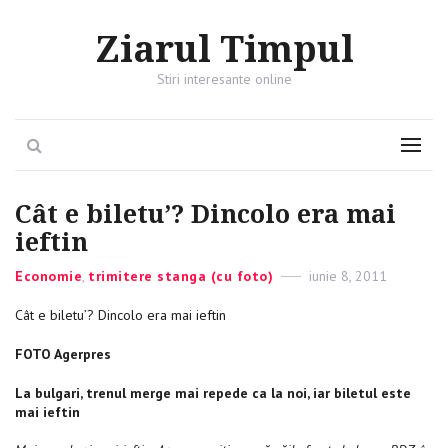
Ziarul Timpul
Stiri interesante online
Search
Menu
Cât e biletu’? Dincolo era mai
ieftin
Categories
Economie
,
trimitere stanga (cu foto)
Posted
iunie 8, 2011
on
Cât e biletu’? Dincolo era mai ieftin
FOTO Agerpres
La bulgari, trenul merge mai repede ca la noi, iar biletul este
mai ieftin