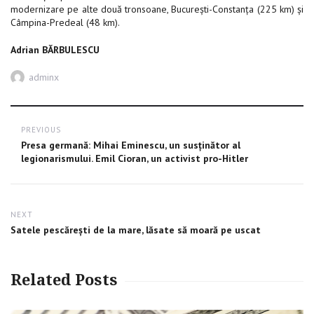
modernizare pe alte două tronsoane, București-Constanța (225 km) și
Câmpina-Predeal (48 km).
Adrian BĂRBULESCU
Author
adminx
Post
PREVIOUS
navigation
Previous
Presa germană: Mihai Eminescu, un susţinător al
post:
legionarismului. Emil Cioran, un activist pro-Hitler
NEXT
Next
Satele pescărești de la mare, lăsate să moară pe uscat
post:
Related Posts