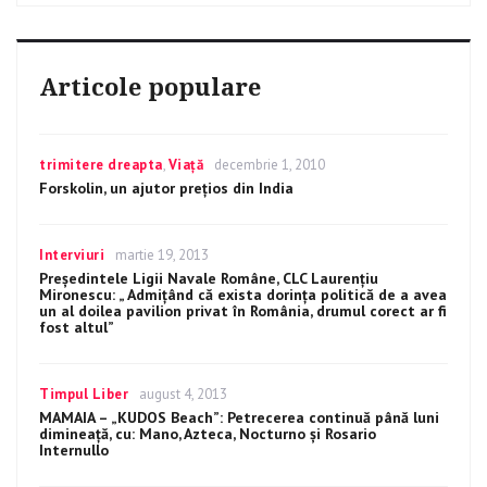
Articole populare
Categories
trimitere dreapta
,
Viață
Posted
decembrie 1, 2010
on
Forskolin, un ajutor prețios din India
Categories
Interviuri
Posted
martie 19, 2013
on
Președintele Ligii Navale Române, CLC Laurenţiu
Mironescu: „ Admițând că exista dorința politică de a avea
un al doilea pavilion privat în România, drumul corect ar fi
fost altul”
Categories
Timpul Liber
Posted
august 4, 2013
on
MAMAIA – „KUDOS Beach”: Petrecerea continuă până luni
dimineaţă, cu: Mano, Azteca, Nocturno şi Rosario
Internullo