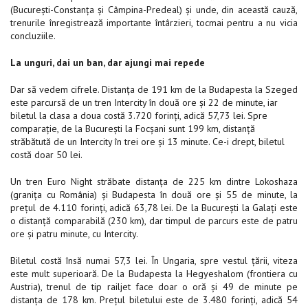
(București-Constanța și Câmpina-Predeal) și unde, din această cauză,
trenurile înregistrează importante întârzieri, tocmai pentru a nu vicia
concluziile.
La unguri, dai un ban, dar ajungi mai repede
Dar să vedem cifrele. Distanța de 191 km de la Budapesta la Szeged
este parcursă de un tren Intercity în două ore și 22 de minute, iar
biletul la clasa a doua costă 3.720 forinți, adică 57,73 lei. Spre
comparație, de la București la Focșani sunt 199 km, distanță
străbătută de un Intercity în trei ore și 13 minute. Ce-i drept, biletul
costă doar 50 lei.
Un tren Euro Night străbate distanța de 225 km dintre Lokoshaza
(granița cu România) și Budapesta în două ore și 55 de minute, la
prețul de 4.110 forinți, adică 63,78 lei. De la București la Galați este
o distanță comparabilă (230 km), dar timpul de parcurs este de patru
ore și patru minute, cu Intercity.
Biletul costă însă numai 57,3 lei. În Ungaria, spre vestul țării, viteza
este mult superioară. De la Budapesta la Hegyeshalom (frontiera cu
Austria), trenul de tip railjet face doar o oră și 49 de minute pe
distanța de 178 km. Prețul biletului este de 3.480 forinți, adică 54