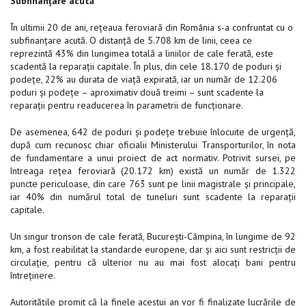
Subfinanțare acută
În ultimii 20 de ani, rețeaua feroviară din România s-a confruntat cu o
subfinanțare acută. O distanță de 5.708 km de linii, ceea ce
reprezintă 43% din lungimea totală a liniilor de cale ferată, este
scadentă la reparații capitale. În plus, din cele 18.170 de poduri și
podețe, 22% au durata de viață expirată, iar un număr de 12.206
poduri și podețe – aproximativ două treimi – sunt scadente la
reparații pentru readucerea în parametrii de funcționare.
De asemenea, 642 de poduri și podețe trebuie înlocuite de urgență,
după cum recunosc chiar oficialii Ministerului Transporturilor, în nota
de fundamentare a unui proiect de act normativ. Potrivit sursei, pe
întreaga rețea feroviară (20.172 km) există un număr de 1.322
puncte periculoase, din care 763 sunt pe linii magistrale și principale,
iar 40% din numărul total de tuneluri sunt scadente la reparații
capitale.
Un singur tronson de cale ferată, București-Câmpina, în lungime de 92
km, a fost reabilitat la standarde europene, dar și aici sunt restricții de
circulație, pentru că ulterior nu au mai fost alocați bani pentru
întreținere.
Autoritățile promit că la finele acestui an vor fi finalizate lucrările de