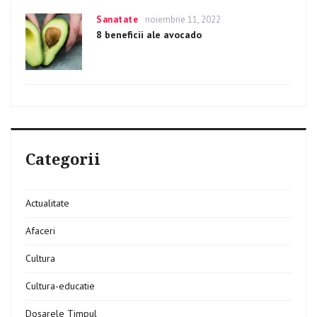
Categories
Sanatate
Posted
noiembrie 11, 2022
on
8 beneficii ale avocado
Categorii
Actualitate
Afaceri
Cultura
Cultura-educatie
Dosarele Timpul