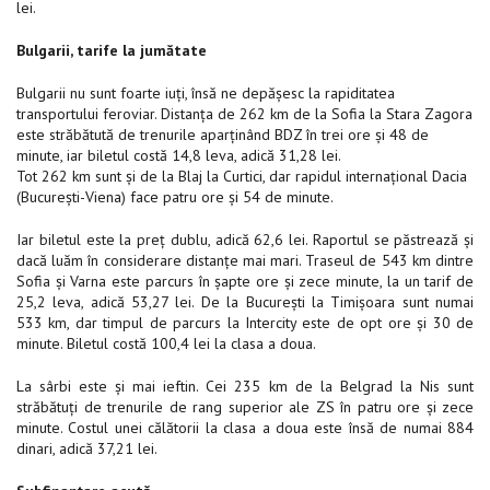
lei.
Bulgarii, tarife la jumătate
Bulgarii nu sunt foarte iuți, însă ne depășesc la rapiditatea
transportului feroviar. Distanța de 262 km de la Sofia la Stara Zagora
este străbătută de trenurile aparținând BDZ în trei ore și 48 de
minute, iar biletul costă 14,8 leva, adică 31,28 lei.
Tot 262 km sunt și de la Blaj la Curtici, dar rapidul internațional Dacia
(București-Viena) face patru ore și 54 de minute.
Iar biletul este la preț dublu, adică 62,6 lei. Raportul se păstrează și
dacă luăm în considerare distanțe mai mari. Traseul de 543 km dintre
Sofia și Varna este parcurs în șapte ore și zece minute, la un tarif de
25,2 leva, adică 53,27 lei. De la București la Timișoara sunt numai
533 km, dar timpul de parcurs la Intercity este de opt ore și 30 de
minute. Biletul costă 100,4 lei la clasa a doua.
La sârbi este și mai ieftin. Cei 235 km de la Belgrad la Nis sunt
străbătuți de trenurile de rang superior ale ZS în patru ore și zece
minute. Costul unei călătorii la clasa a doua este însă de numai 884
dinari, adică 37,21 lei.