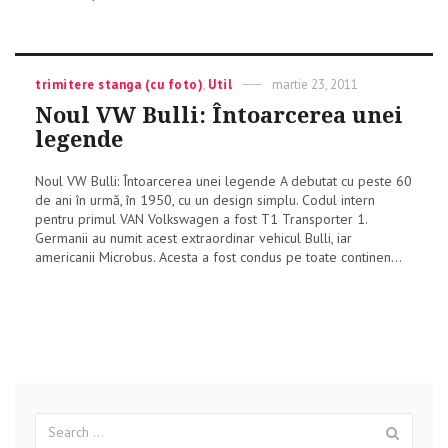
Categories
trimitere stanga (cu foto)
,
Util
Posted
martie 23, 2011
on
Noul VW Bulli: Întoarcerea unei
legende
Noul VW Bulli: Întoarcerea unei legende A debutat cu peste 60
de ani în urmă, în 1950, cu un design simplu. Codul intern
pentru primul VAN Volkswagen a fost T1 Transporter 1.
Germanii au numit acest extraordinar vehicul Bulli, iar
americanii Microbus. Acesta a fost condus pe toate continen...
Search
Sear
for: