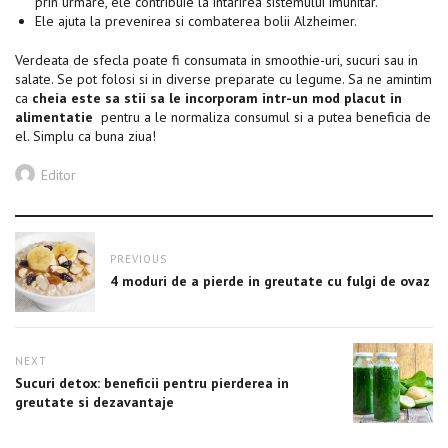
prin urmare, ele contribuie la intarirea sistemului imunitar.
Ele ajuta la prevenirea si combaterea bolii Alzheimer.
Verdeata de sfecla poate fi consumata in smoothie-uri, sucuri sau in
salate. Se pot folosi si in diverse preparate cu legume. Sa ne amintim
ca
cheia este sa stii sa le incorporam intr-un mod placut in
alimentatie
pentru a le normaliza consumul si a putea beneficia de
el. Simplu ca buna ziua!
Author
Editor
Post
PREVIOUS
navigation
Previous
4 moduri de a pierde in greutate cu fulgi de ovaz
post:
NEXT
Next
Sucuri detox: beneficii pentru pierderea in
post:
greutate si dezavantaje