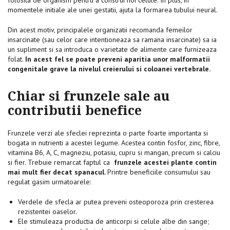
momentele initiale ale unei gestatii, ajuta la formarea tubului neural.
Din acest motiv, principalele organizatii recomanda femeilor
insarcinate (sau celor care intentioneaza sa ramana insarcinate) sa ia
un supliment si sa introduca o varietate de alimente care furnizeaza
folat.
In acest fel se poate preveni aparitia unor malformatii
congenitale grave la nivelul creierului si coloanei vertebrale.
Chiar si frunzele sale au
contributii benefice
Frunzele verzi ale sfeclei reprezinta o parte foarte importanta si
bogata in nutrienti a acestei legume. Acestea contin fosfor, zinc, fibre,
vitamina B6, A, C, magneziu, potasiu, cupru si mangan, precum si calciu
si fier. Trebuie remarcat faptul ca
frunzele acestei plante contin
mai mult fier decat spanacul.
Printre beneficiile consumului sau
regulat gasim urmatoarele:
Verdele de sfecla ar putea preveni osteoporoza prin cresterea
rezistentei oaselor.
Ele stimuleaza productia de anticorpi si celule albe din sange;