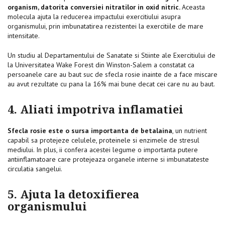
organism, datorita conversiei nitratilor in oxid nitric.
Aceasta
molecula ajuta la reducerea impactului exercitiului asupra
organismului, prin imbunatatirea rezistentei la exercitiile de mare
intensitate.
Un studiu al Departamentului de Sanatate si Stiinte ale Exercitiului de
la Universitatea Wake Forest din Winston-Salem a constatat ca
persoanele care au baut suc de sfecla rosie inainte de a face miscare
au avut rezultate cu pana la 16% mai bune decat cei care nu au baut.
4. Aliati impotriva inflamatiei
Sfecla rosie este o sursa importanta de betalaina
, un nutrient
capabil sa protejeze celulele, proteinele si enzimele de stresul
mediului. In plus, ii confera acestei legume o importanta putere
antiinflamatoare care protejeaza organele interne si imbunatateste
circulatia sangelui.
5. Ajuta la detoxifierea
organismului