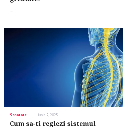
...
Categories
Sanatate
Posted
iunie 2, 2025
on
Cum sa-ti reglezi sistemul