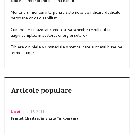
concediu memorabil în inima naturii
Montare si mentenanta pentru sistemele de ridicare dedicate
persoanelor cu dizabilitati
Cum poate un avocat comercial sa schimbe rezultatul unui
litigiu complex in sectorul energiei solare?
Tibiere din piele vs. materiale sintetice: care sunt mai bune pe
termen lung?
Articole populare
Categories
La zi
Posted
mai 16, 2011
on
Prinţul Charles, în vizită în România