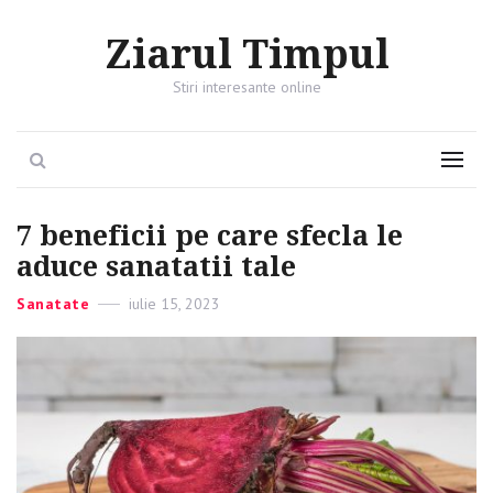
Ziarul Timpul
Stiri interesante online
Search
Menu
7 beneficii pe care sfecla le
aduce sanatatii tale
Categories
Sanatate
Posted
iulie 15, 2023
on