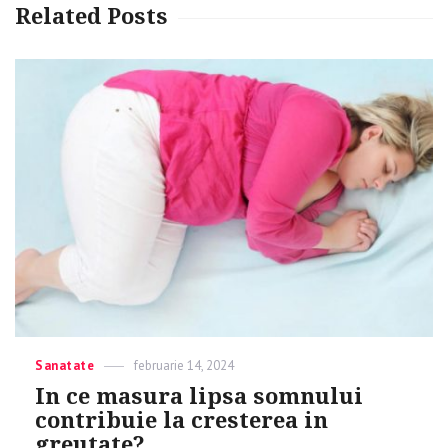
Related Posts
Categories
Sanatate
Posted
februarie 14, 2024
on
In ce masura lipsa somnului
contribuie la cresterea in
greutate?