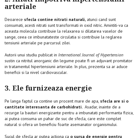
arteriale
Deoarece
sfecla contine nitrati naturali,
atunci cand sunt
consumati, acesti nitrati sunt transformati in oxid nitric. Amintiti-va ca
aceasta molecula contribuie la relaxarea si dilatarea vaselor de
sange, ceea ce imbunatateste circulatia si contribuie la reglarea
tensiunii arteriale pe parcursul zilei.
Autorii unui studiu publicat in
International Journal of Hypertension
sustin ca nitritul anorganic din legume poate fi un adjuvant promitator
in tratamentul hipertensiunii arteriale. In plus, prezenta sa ar aduce
beneficii si la nivel cardiovascular.
3. Ele furnizeaza energie
Pe langa faptul ca contine un procent mare de apa,
sfecla are si o
cantitate interesanta de carbohidrati.
Asadar, inainte de a
recurge la bauturi energizante pentru a imbunatati performanta fizica,
ai putea consuma un pahar de suc de sfecla, care este complet
natural si ofera un beneficiu foarte asemanator organismului.
Sucul de sfecla ar putea actiona ca
o sursa de energie pentru