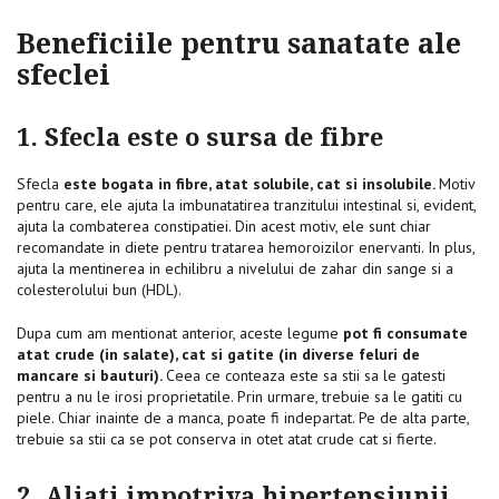
Beneficiile pentru sanatate ale
sfeclei
1. Sfecla este o sursa de fibre
Sfecla
este bogata in fibre, atat solubile, cat si insolubile.
Motiv
pentru care, ele ajuta la imbunatatirea tranzitului intestinal si, evident,
ajuta la combaterea constipatiei. Din acest motiv, ele sunt chiar
recomandate in diete pentru tratarea hemoroizilor enervanti. In plus,
ajuta la mentinerea in echilibru a nivelului de zahar din sange si a
colesterolului bun (HDL).
Dupa cum am mentionat anterior, aceste legume
pot fi consumate
atat crude (in salate), cat si gatite (in diverse feluri de
mancare si bauturi).
Ceea ce conteaza este sa stii sa le gatesti
pentru a nu le irosi proprietatile. Prin urmare, trebuie sa le gatiti cu
piele. Chiar inainte de a manca, poate fi indepartat. Pe de alta parte,
trebuie sa stii ca se pot conserva in otet atat crude cat si fierte.
2. Aliati impotriva hipertensiunii