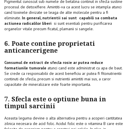
Pigmentul cunoscut sub numele de betalina continut in sfecla sustine
procesul de detoxifiere. Amintiti-va ca acest lucru se intampla atunci
cand toxinele divizate se leaga de alte molecule pentru a fi
eliminate.
In general, nutrientii sai sunt
capabili sa combata
actiunea radicalilor liberi
si sunt esentiali pentru purificarea
organelor vitale precum ficatul, plamanii si sangele.
6. Poate contine proprietati
anticancerigene
Consumul de extract de sfecla rosie ar putea reduce
formatiunile tumorale
atunci cand este administrat cu apa de baut.
Se crede ca responsabilii de acest beneficiu ar putea fi fitonutrientii
continuti de sfecla, precum si nutrientii amintiti mai sus, a caror
capacitate de mineralizare este foarte importanta.
7. Sfecla este o optiune buna in
timpul sarcinii
Aceasta leguma devine o alta alternativa pentru a acoperi cantitatea
zilnica necesara de acid folic. Acidul folic este o vitamina B care este
folosita de organism pentru a construi noi celule. In plus, in