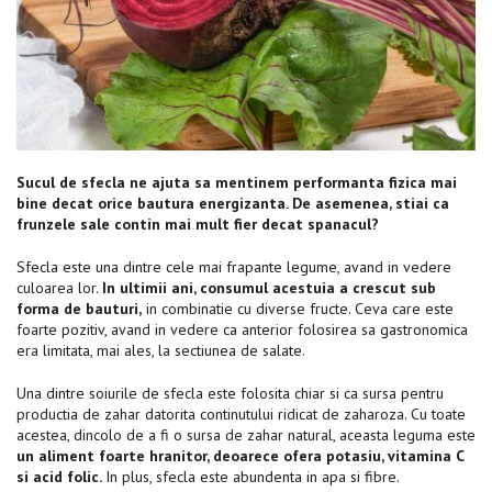
Sucul de sfecla ne ajuta sa mentinem performanta fizica mai
bine decat orice bautura energizanta. De asemenea, stiai ca
frunzele sale contin mai mult fier decat spanacul?
Sfecla este una dintre cele mai frapante legume, avand in vedere
culoarea lor.
In ultimii ani, consumul acestuia a crescut sub
forma de bauturi,
in combinatie cu diverse fructe. Ceva care este
foarte pozitiv, avand in vedere ca anterior folosirea sa gastronomica
era limitata, mai ales, la sectiunea de salate.
Una dintre soiurile de sfecla este folosita chiar si ca sursa pentru
productia de zahar datorita continutului ridicat de zaharoza. Cu toate
acestea, dincolo de a fi o sursa de zahar natural, aceasta leguma este
un aliment foarte hranitor, deoarece ofera potasiu, vitamina C
si acid folic.
In plus, sfecla este abundenta in apa si fibre.