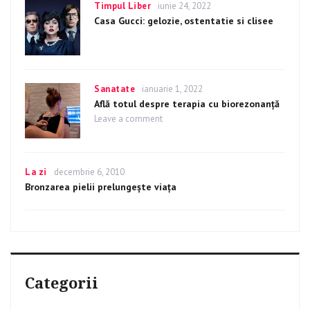
Categories
Timpul Liber
Posted
iunie 24, 2022
on
Casa Gucci: gelozie, ostentatie si clisee
Categories
Sanatate
Posted
ianuarie 1, 2022
on
Află totul despre terapia cu biorezonanță
Leave a comment
on
Află
totul
despre
terapia
Categories
La zi
Posted
decembrie 6, 2010
cu
on
Bronzarea pielii prelungește viața
biorezonanță
Categorii