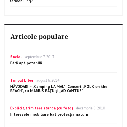
termen lung?
Articole populare
Categories
Social
Posted
septembrie 7, 2013
on
Fără apă potabilă
Categories
Timpul Liber
Posted
august 6, 2014
on
NĂVODARI – „Camping LA MAL”: Concert „FOLK on the
BEACH”, cu MARIUS BAŢU şi „AD CANTUS”
Categories
Explicit
,
trimitere stanga (cu foto)
Posted
decembrie 8, 2010
on
Interesele imobiliare bat protecția naturii