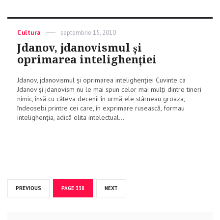
Categories
Cultura
Posted
septembrie 15, 2010
on
Jdanov, jdanovismul și
oprimarea intelighenției
Jdanov, jdanovismul și oprimarea intelighenției Cuvinte ca
Jdanov și jdanovism nu le mai spun celor mai mulți dintre tineri
nimic, însă cu câteva decenii în urmă ele stârneau groaza,
îndeosebi printre cei care, în exprimare rusească, formau
intelighenția, adică elita intelectual...
Navigare
PREVIOUS
PAGE
338
NEXT
în
articole