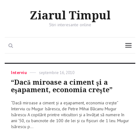
Ziarul Timpul
Stiri interesante online
Search
Menu
Categories
Interviu
Posted
septembrie 16, 2010
on
“Dacă miroase a ciment și a
eșapament, economia crește”
“Dacă miroase a ciment și a eșapament, economia crește”
Interviu cu Mugur Isărescu, de Petre Mihai Băcanu Mugur
Isărescu A copilărit printre viticultori și a învățat să numere în
anii ’50, cu bancnote de 100 de lei și cu fișicuri de 1 leu. Mugur
Isărescu p...