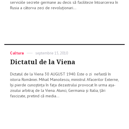
serviciile secrete germane au decis să faciliteze întoarcerea în
Rusia a câtorva zeci de revoluționari...
Categories
Cultura
Posted
septembrie 15, 2010
on
Dictatul de la Viena
Dictatul de la Viena 30 AUGUST 1940. Este o zi nefastă în
istoria României. Mihail Manoilescu, ministrul Afacerilor Externe,
își pierde cunoștința în fața dezastrului provocat în urma așa-
zisului arbitraj de la Viena. Atunci, Germania și Italia, țări
fascizate, pretind că media...