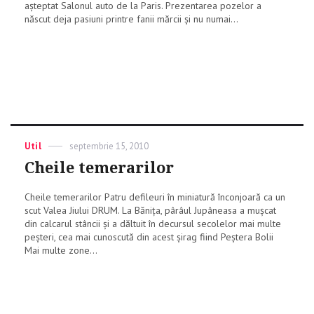
așteptat Salonul auto de la Paris. Prezentarea pozelor a
născut deja pasiuni printre fanii mărcii și nu numai...
Categories
Util
Posted
septembrie 15, 2010
on
Cheile temerarilor
Cheile temerarilor Patru defileuri în miniatură înconjoară ca un
scut Valea Jiului DRUM. La Băniţa, pârâul Jupâneasa a mușcat
din calcarul stâncii și a dăltuit în decursul secolelor mai multe
peșteri, cea mai cunoscută din acest șirag fiind Peștera Bolii
Mai multe zone...