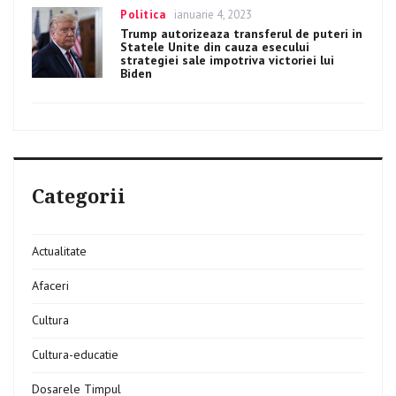
Categories
Politica
Posted
ianuarie 4, 2023
on
Trump autorizeaza transferul de puteri in
Statele Unite din cauza esecului
strategiei sale impotriva victoriei lui
Biden
Categorii
Actualitate
Afaceri
Cultura
Cultura-educatie
Dosarele Timpul