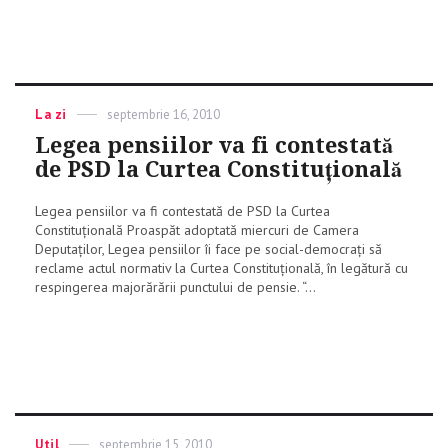
Categories
La zi
Posted
septembrie 16, 2010
on
Legea pensiilor va fi contestată
de PSD la Curtea Constituțională
Legea pensiilor va fi contestată de PSD la Curtea
Constituțională Proaspăt adoptată miercuri de Camera
Deputaților, Legea pensiilor îi face pe social-democrați să
reclame actul normativ la Curtea Constituțională, în legătură cu
respingerea majorărării punctului de pensie. “...
Categories
Util
Posted
septembrie 15, 2010