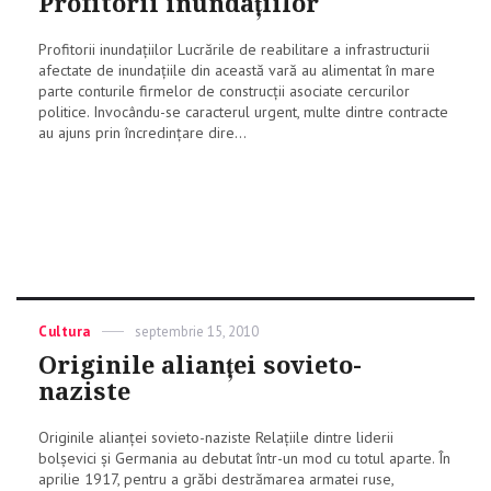
Profitorii inundațiilor
Profitorii inundațiilor Lucrările de reabilitare a infrastructurii
afectate de inundațiile din această vară au alimentat în mare
parte conturile firmelor de construcții asociate cercurilor
politice. Invocându-se caracterul urgent, multe dintre contracte
au ajuns prin încredințare dire...
Categories
Cultura
Posted
septembrie 15, 2010
on
Originile alianței sovieto-
naziste
Originile alianței sovieto-naziste Relațiile dintre liderii
bolșevici și Germania au debutat într-un mod cu totul aparte. În
aprilie 1917, pentru a grăbi destrămarea armatei ruse,