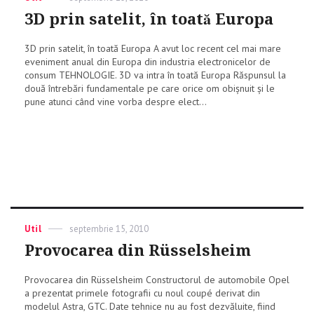
on
3D prin satelit, în toată Europa
3D prin satelit, în toată Europa A avut loc recent cel mai mare
eveniment anual din Europa din industria electronicelor de
consum TEHNOLOGIE. 3D va intra în toată Europa Răspunsul la
două întrebări fundamentale pe care orice om obișnuit și le
pune atunci când vine vorba despre elect...
Categories
Util
Posted
septembrie 15, 2010
on
Provocarea din Rüsselsheim
Provocarea din Rüsselsheim Constructorul de automobile Opel
a prezentat primele fotografii cu noul coupé derivat din
modelul Astra, GTC. Date tehnice nu au fost dezvăluite, fiind