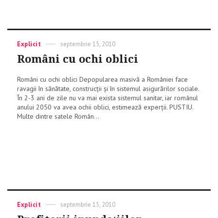
Categories
Explicit
Posted
septembrie 15, 2010
on
Români cu ochi oblici
Români cu ochi oblici Depopularea masivă a României face
ravagii în sănătate, construcții și în sistemul asigurărilor sociale.
În 2-3 ani de zile nu va mai exista sistemul sanitar, iar românul
anului 2050 va avea ochii oblici, estimează experții. PUSTIU.
Multe dintre satele Român...
Categories
Explicit
Posted
septembrie 15, 2010
on