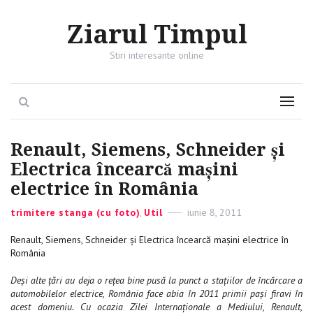
Ziarul Timpul
Stiri interesante online
Search
Menu
Renault, Siemens, Schneider și
Electrica încearcă mașini
electrice în România
Categories
trimitere stanga (cu foto)
,
Util
Posted
iunie 8, 2011
on
Renault, Siemens, Schneider și Electrica încearcă mașini electrice în
România
Deși alte țări au deja o rețea bine pusă la punct a stațiilor de încărcare a
automobilelor electrice, România face abia în 2011 primii pași firavi în
acest domeniu. Cu ocazia Zilei Internaționale a Mediului, Renault,