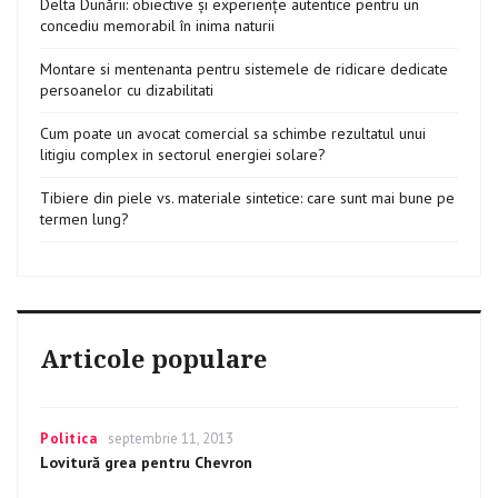
Delta Dunării: obiective și experiențe autentice pentru un
concediu memorabil în inima naturii
Montare si mentenanta pentru sistemele de ridicare dedicate
persoanelor cu dizabilitati
Cum poate un avocat comercial sa schimbe rezultatul unui
litigiu complex in sectorul energiei solare?
Tibiere din piele vs. materiale sintetice: care sunt mai bune pe
termen lung?
Articole populare
Categories
Politica
Posted
septembrie 11, 2013
on
Lovitură grea pentru Chevron