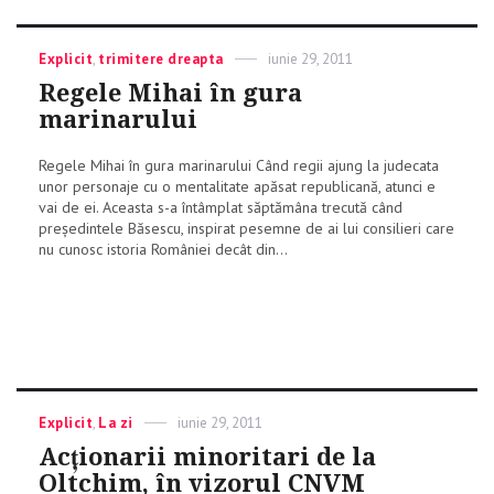
Categories
Explicit
,
trimitere dreapta
Posted
iunie 29, 2011
on
Regele Mihai în gura
marinarului
Regele Mihai în gura marinarului Când regii ajung la judecata
unor personaje cu o mentalitate apăsat republicană, atunci e
vai de ei. Aceasta s-a întâmplat săptămâna trecută când
președintele Băsescu, inspirat pesemne de ai lui consilieri care
nu cunosc istoria României decât din...
Categories
Explicit
,
La zi
Posted
iunie 29, 2011
on
Acționarii minoritari de la
Oltchim, în vizorul CNVM