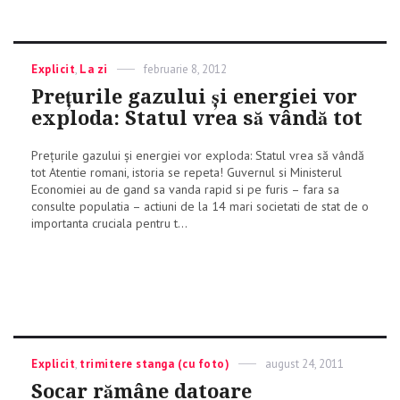
Categories
Explicit
,
La zi
Posted
februarie 8, 2012
on
Prețurile gazului și energiei vor
exploda: Statul vrea să vândă tot
Prețurile gazului și energiei vor exploda: Statul vrea să vândă
tot Atentie romani, istoria se repeta! Guvernul si Ministerul
Economiei au de gand sa vanda rapid si pe furis – fara sa
consulte populatia – actiuni de la 14 mari societati de stat de o
importanta cruciala pentru t...
Categories
Explicit
,
trimitere stanga (cu foto)
Posted
august 24, 2011
on
Socar rămâne datoare