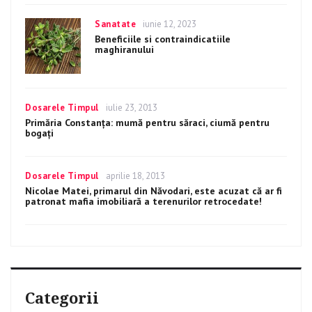
Categories
Sanatate
Posted
iunie 12, 2023
on
Beneficiile si contraindicatiile
maghiranului
Categories
Dosarele Timpul
Posted
iulie 23, 2013
on
Primăria Constanța: mumă pentru săraci, ciumă pentru
bogați
Categories
Dosarele Timpul
Posted
aprilie 18, 2013
on
Nicolae Matei, primarul din Năvodari, este acuzat că ar fi
patronat mafia imobiliară a terenurilor retrocedate!
Categorii