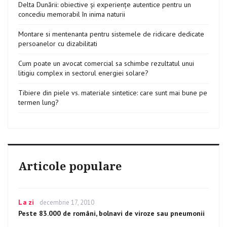
Delta Dunării: obiective și experiențe autentice pentru un
concediu memorabil în inima naturii
Montare si mentenanta pentru sistemele de ridicare dedicate
persoanelor cu dizabilitati
Cum poate un avocat comercial sa schimbe rezultatul unui
litigiu complex in sectorul energiei solare?
Tibiere din piele vs. materiale sintetice: care sunt mai bune pe
termen lung?
Articole populare
Categories
La zi
Posted
decembrie 17, 2010
on
Peste 83.000 de români, bolnavi de viroze sau pneumonii