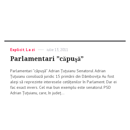
Categories
Explicit
,
La zi
Posted
iulie 13, 2011
on
Parlamentari ”căpușă”
Parlamentari ”căpușă” Adrian Țuțuianu Senatorul Adrian
Țuțuianu consiliază juridic 15 primării din Dâmbovița Au fost
aleși să reprezinte interesele cetățenilor în Parlament. Dar ei
fac exact invers. Cel mai bun exemplu este senatorul PSD
Adrian Țuțuianu, care, în județ...