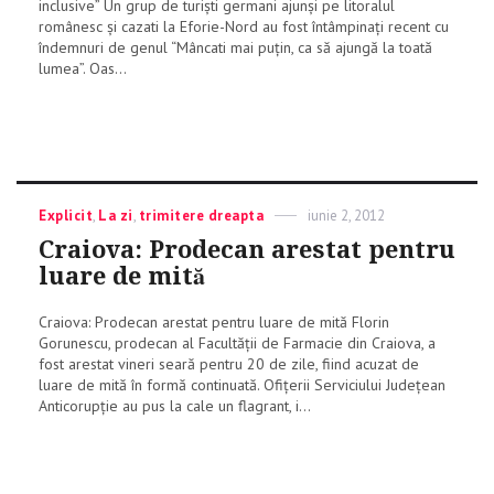
inclusive” Un grup de turiști germani ajunși pe litoralul
românesc și cazati la Eforie-Nord au fost întâmpinați recent cu
îndemnuri de genul “Mâncati mai puțin, ca să ajungă la toată
lumea”. Oas...
Categories
Explicit
,
La zi
,
trimitere dreapta
Posted
iunie 2, 2012
on
Craiova: Prodecan arestat pentru
luare de mită
Craiova: Prodecan arestat pentru luare de mită Florin
Gorunescu, prodecan al Facultăţii de Farmacie din Craiova, a
fost arestat vineri seară pentru 20 de zile, fiind acuzat de
luare de mită în formă continuată. Ofiţerii Serviciului Judeţean
Anticorupţie au pus la cale un flagrant, i...