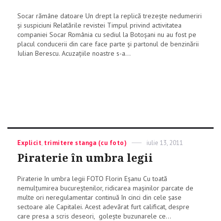
Socar rămâne datoare Un drept la replică trezește nedumeriri
și suspiciuni Relatările revistei Timpul privind activitatea
companiei Socar România cu sediul la Botoșani nu au fost pe
placul conducerii din care face parte și partonul de benzinării
Iulian Berescu. Acuzațiile noastre s-a...
Categories
Explicit
,
trimitere stanga (cu foto)
Posted
iulie 13, 2011
on
Piraterie în umbra legii
Piraterie în umbra legii FOTO Florin Eșanu Cu toată
nemulțumirea bucureștenilor, ridicarea mașinilor parcate de
multe ori neregulamentar continuă în cinci din cele șase
sectoare ale Capitalei. Acest adevărat furt calificat, despre
care presa a scris deseori, golește buzunarele ce...