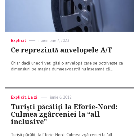
Categories
Explicit
Posted
noiembrie 7, 2023
on
Ce reprezintă anvelopele A/T
Chiar dacă uneori veți găsi o anvelopă care se potrivește ca
dimensiuni pe mașina dumneavoastră nu înseamnă că...
Categories
Explicit
,
La zi
Posted
iunie 6, 2012
on
Turiști păcăliți la Eforie-Nord:
Culmea zgârceniei la “all
inclusive”
Turiști păcăliți la Eforie-Nord: Culmea zgârceniei la “all