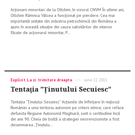
Acționarii minoritari de la Oltchim, în vizorul CNVM În ultimii ani,
Oltchim Râmnicu Vâlcea a funcționat pe pierdere. Cea mai
importantă unitate din industria petrochimică din România a
ajuns în această situație din cauza sabotărilor din interior
făcute de acționarul minoritar, P...
Categories
Explicit
,
La zi
,
trimitere dreapta
Posted
iunie 22, 2011
on
Tentaţia ”Ţinutului Secuiesc”
Tentaţia ”Ţinutului Secuiesc” Acţiunile de înfiinţare în mijlocul
României a unui teritoriu autonom pe criterii etnice, care reface
defuncta Regiune Autonomă Maghiară, sunt o certitudine încă
din anii 90. Cheia de boltă a strategiei neorevizioniste a fost
desemnarea „Ţinutulu...