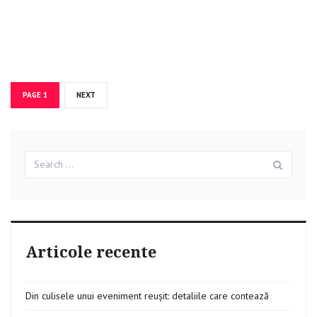
Navigare
PAGE
1
NEXT
în
articole
Search
Sear
for:
Articole recente
Din culisele unui eveniment reușit: detaliile care contează